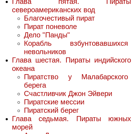
Глава пятая. Пираты
североамериканских вод
Благочестивый пират
Пират поневоле
Дело "Панды"
Корабль взбунтовавшихся
невольников
Глава шестая. Пираты индийского
океана
Пиратство у Малабарского
берега
Счастливчик Джон Эйвери
Пиратские мессии
Пиратский берег
Глава седьмая. Пираты южных
морей