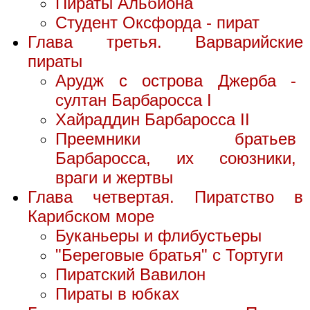
Пираты Альбиона
Студент Оксфорда - пират
Глава третья. Варварийские
пираты
Арудж с острова Джерба -
султан Барбаросса I
Хайраддин Барбаросса II
Преемники братьев
Барбаросса, их союзники,
враги и жертвы
Глава четвертая. Пиратство в
Карибском море
Буканьеры и флибустьеры
"Береговые братья" с Тортуги
Пиратский Вавилон
Пираты в юбках