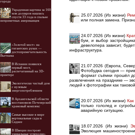
города
Украденная картина за 160
млн долларов нашлась
25.07.2026 (Из жизни)
Рем
спустя 33 года в спальне
или полная замена. Призн
неприметных американцев
24.07.2026 (Из жизни)
Кра
бум, и выбор застройщик
девелопера зависит, буде
«Золотой мост» на
гигантских руках —
инфраструктура.
достопримечательность
Вьетнама
В Испании появился
21.07.2026 (Европа, Сев
первый мост,
Фотобудка сегодня — прив
распечатанный на 3D-
формат съёмки прошёл дол
принтере
развлечения на празднике — эв
Экологически чистый дом
людей к фотографии как таковой
с нулевым
энергопотреблением
В Архангельской области
20.07.2026 (Из жизни)
Как
восстановили Почезерский
только гололед и сугробы
храмовый комплекс
аварийную ситуацию.
Самые высокие в мире
вертикальные сады в
Сиднее
18.07.2026 (Из жизни)
Э
Эволюция машиностроения
В Швеции построят
уникальные углеродно-