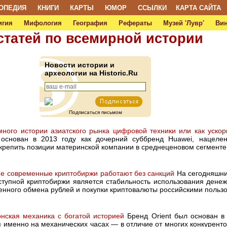
ОПЕДИЯ
КНИГИ
КАРТЫ
ЮМОР
ССЫЛКИ
КАРТА САЙТА
игия
Мифология
География
Рефераты
Музей 'Лувр'
Ви
статей по всемирной истории
Новости истории и
археологии на Historic.Ru
Подписаться письмом
ного истории азиатского рынка цифровой техники или как ускор
снован в 2013 году как дочерний суббренд Huawei, нацеле
крепить позиции материнской компании в среднеценовом сегменте
ие современные криптобиржи работают без санкций
На сегодняшни
тупной криптобиржи является стабильность использования денеж
енного обмена рублей и покупки криптовалюты российскими польз
нская механика с богатой историей
Бренд Orient был основан в 
 именно на механических часах — в отличие от многих конкуренто