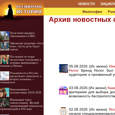
НОВОСТИ
ЭНЦИКЛ
Философия
Рел
Архив новостных 
Получение высшего
образования в США
Афганская традиция «бача
пош»: пусть дочь будет
сыном
Последние из тхару:
загадочные татуировки у
женщин вымирающего
05.08.2026 (Из жизни)
Нем
племени в Непале
Honor
Бренд Honor был о
Рождаемость в России
аудиторию и призванный у
продолжает снижаться, а
возраст рожениц —
повышаться
03.08.2026 (Из жизни)
Как
Киноновинки о
критерием для выбора дос
путешествиях 2019-2020
возможность беспрепятств
Инициация через
самоистязание: Жуткий
средневековый пережиток,
02.08.2026 (Из жизни)
Япо
практикуемый в XXI веке
начала специализировался