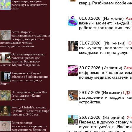
Карты мира, которые
кварц. Разбираем особенн
расскажут о менталитете
стран
01.08.2026 (Из жизни)
Ав
важный момент: каждый 
работает как гарантия: ес
Берта Моризо -
единственная художница в
истории, которая стала
31.07.2026 (Из жизни)
О
полноправным членом
авангардного движения
калькулятор помогает за
складывается цена услуг.
Организаторы выставки
повесили рядом две
картины Караваджо
«Экстаз Марии Магдалины»
30.07.2026 (Из жизни)
Сто
цифровые технологии изм
Американский музей
почему медиапоказатели в
объявил об обнаружении
картины Леонардо да
Винчи
29.07.2026 (Из жизни)
ГДЗ 
Последней картиной Ван
Гога назвали «Корни
разрешение и модель ка
деревьев»
устройстве.
Рекорд Christie's: шедевр
Да Винчи 'Спаситель мира'
продан за $450 млн
26.07.2026 (Из жизни)
Уч
Переезд в другую страну 
Рентген помог
студента учеба в Японии
восстановить картину из
разрушенного Везувием
адаптации к новым правилам.