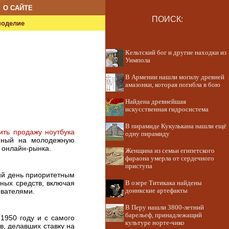
О САЙТЕ
ПОИСК:
ноделие
Кельтский бог и другие находки из
Уимпола
В Армении нашли могилу древней
амазонки, которая погибла в бою
Найдена древнейшая
искусственная гидросистема
В пирамиде Кукулькана нашли ещё
ить продажу ноутбука
одну пирамиду
нный на молодежную
 онлайн-рынка.
Женщина из семьи египетского
фараона умерла от сердечного
приступа
й день приоритетным
ных средств, включая
В озере Титикака найдены
ователями.
доинкские артефакты
В Перу нашли 3800-летний
барельеф, принадлежащий
1950 году и с самого
культуре норте-чико
в, делавших ставку на