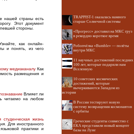
TRAPPIST-1 оказалась намного
е нашей страны есть
старше Солнечной системы
рогу. Этот документ
рпевшей стороны.
«Прогресс» доставил на МКС груз
в рекордно короткое время
знайте, как онлайн-
Робопчёлка «Bumble» — полёты
ты и понять, из чего
внутри МКС
11 научных достижений последних
100 лет, которые подарили нам
бкому медиаканалу
Как
Вселенную
оимость размещения и
10 советских космических
достижений, которые
вычеркиваются Западом из
истории
спознавание
Влияет ли
ть читаемо на любом
В России тестируют новую
систему возвращения космонавтов
с орбиты
и студенческая жизнь
Греческие студенты совместно с
ня. Для иностранного
ЕКА представили новый концепт
 языковой практики и
базы на Луне