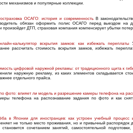
ости механизмов и популярные коллекции.
тостраховка ОСАГО: история и современность
В законодательств
водитель обязан оформить полис ОСАГО перед выездом на до
ли произойдет ДТП, страховая компания компенсирует убытки поте
нлайн-калькулятор вскрытия замков: как избежать переплаты
У
ранее рассчитать стоимость вскрытия замков, избежать перепла
имость цифровой наружной рекламы: от традиционного щита к ги
енили наружную рекламу, из каких элементов складывается ст
ажнее отдельного прайса.
по фото: влияет ли модель и разрешение камеры телефона на ра
меры телефона на распознавание задания по фото и как сня
ёба в Японии для иностранцев: как устроен учебный процесс 
меняет не только место проживания, но и привычный распорядок д
 становится сочетанием занятий, самостоятельной подготовки,