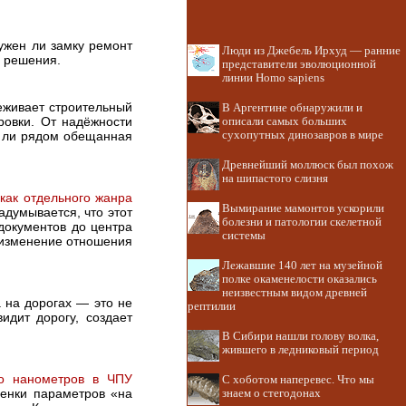
ужен ли замку ремонт
Люди из Джебель Ирхуд — ранние
о решения.
представители эволюционной
линии Homo sapiens
еживает строительный
В Аргентине обнаружили и
ровки. От надёжности
описали самых больших
ся ли рядом обещанная
сухопутных динозавров в мире
Древнейший моллюск был похож
на шипастого слизня
 как отдельного жанра
Вымирание мамонтов ускорили
адумывается, что этот
болезни и патологии скелетной
документов до центра
системы
 изменение отношения
Лежавшие 140 лет на музейной
полке окаменелости оказались
неизвестным видом древней
на дорогах — это не
рептилии
идит дорогу, создает
В Сибири нашли голову волка,
жившего в ледниковый период
до нанометров в ЧПУ
С хоботом наперевес. Что мы
енки параметров «на
знаем о стегодонах