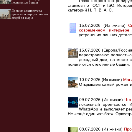
глаз» к строго контролир
позитивные башни
станков по ГОСТ и ISO. Истор
категорий Н, П, В, А, С.
Древняя архитектура
иранского города спасает
людей от жары
15.07.2026 (Из жизни)
С
современном интерьере
С
устранения лишних детале
15.07.2026 (Европа/Росси
перестраивают полностью
доходный дом, на месте 
появляются стеклянные башни.
10.07.2026 (Из жизни)
Маги
Открываем самый романтич
09.07.2026 (Из жизни)
Что
локальный open-source И
WhatsApp и выполняет реа
Не «ещё один чат-бот». Оркестр
08.07.2026 (Из жизни)
Про