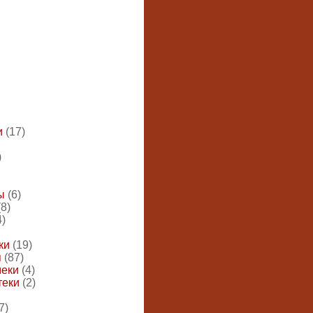
и
(17)
)
ы
(6)
(8)
4)
ки
(19)
я
(87)
меки
(4)
теки
(2)
7)