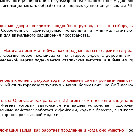
уемому позиционированию в субмикронном и нанометровом диапазо
ия эволюции металлообработки от первых суппортов до систем Ч
крытые двери-невидимки: подробное руководство по выбору, 
овременные архитектурные концепции и минималистичные
й для визуального расширения пространства.
я)
Москва за окном автобуса: как город менял свою архитектуру за
. Обычно новое наслаивается на старое: рядом с деревянным 
снесённой церкви поднимается сталинская высотка, а в бывшем
я белых ночей с ракурса воды: открываем самый романтичный сти
ный стиль городского туризма и магии белых ночей на САП-досках
 такое OpenClaw: как работает ИИ-агент, чем полезен и как устан
И-агент, который запускается на вашем устройстве, подключа
льные действия: работает с файлами, ходит в браузер, вызывает 
атор поверх языковой модели.
лонгация займа: как работает продление и когда оно уместно
Про