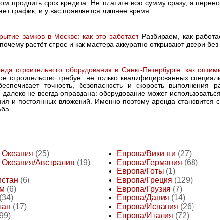
ом продлить срок кредита. Не платите всю сумму сразу, а перено
ет график, и у вас появляется лишнее время.
рытие замков в Москве: как это работает
Разбираем, как работа
 почему растёт спрос и как мастера аккуратно открывают двери бе
нда строительного оборудования в Санкт-Петербурге: как оптими
е строительство требует не только квалифицированных специали
беспечивает точность, безопасность и скорость выполнения р
и далеко не всегда оправдана: оборудование может использоватьс
ния и постоянных вложений. Именно поэтому аренда становится с
аба.
и Океания
(25)
Европа/Викинги
(27)
 Океания/Австралия
(19)
Европа/Германия
(68)
Европа/Готы
(1)
истан
(6)
Европа/Греция
(129)
ам
(6)
Европа/Грузия
(7)
(34)
Европа/Дания
(14)
тан
(17)
Европа/Испания
(26)
(99)
Европа/Италия
(72)