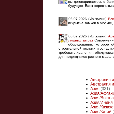
вы договариваетесь с банк
будущее. Банк пересчитыва
06.07.2026 (Из жизни)
Вск
вскрытие замков в Москве,
06.07.2026 (Из жизни)
Аре
лишних затрат
Современно
оборудования, которое о
строительной техники и оснастк
требовать хранения, обслужива
для подрядчиков разного масшт
Австралия 
Австралия и
Азия
(331)
Азия/Афган
Азия/Вьетн
Азия/Индия
Азия/Казахс
Азия/Китай