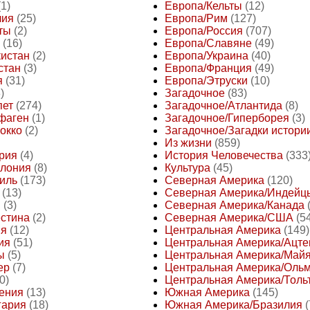
(1)
Европа/Кельты
(12)
лия
(25)
Европа/Рим
(127)
ты
(2)
Европа/Россия
(707)
(16)
Европа/Славяне
(49)
кистан
(2)
Европа/Украина
(40)
стан
(3)
Европа/Франция
(49)
я
(31)
Европа/Этруски
(10)
)
Загадочное
(83)
пет
(274)
Загадочное/Атлантида
(8)
фаген
(1)
Загадочное/Гиперборея
(3)
окко
(2)
Загадочное/Загадки истори
Из жизни
(859)
рия
(4)
История Человечества
(333
илония
(8)
Культура
(45)
иль
(173)
Северная Америка
(120)
(13)
Северная Америка/Индейц
н
(3)
Северная Америка/Канада
естина
(2)
Северная Америка/США
(5
ия
(12)
Центральная Америка
(149)
ия
(51)
Центральная Америка/Ацте
ы
(5)
Центральная Америка/Май
ер
(7)
Центральная Америка/Оль
0)
Центральная Америка/Толь
ения
(13)
Южная Америка
(145)
гария
(18)
Южная Америка/Бразилия
(