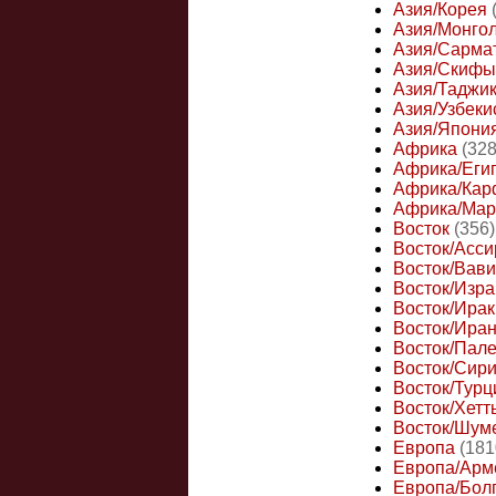
Азия/Корея
Азия/Монго
Азия/Сарма
Азия/Скифы
Азия/Таджи
Азия/Узбеки
Азия/Япони
Африка
(328
Африка/Еги
Африка/Кар
Африка/Мар
Восток
(356)
Восток/Асси
Восток/Вав
Восток/Изра
Восток/Ирак
Восток/Ира
Восток/Пал
Восток/Сир
Восток/Турц
Восток/Хетт
Восток/Шум
Европа
(181
Европа/Арм
Европа/Бол