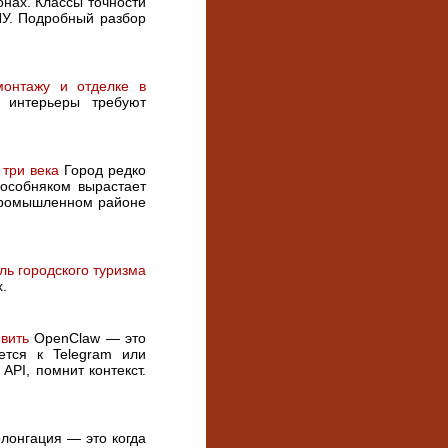
нах. Классы точности
ПУ. Подробный разбор
монтажу и отделке в
 интерьеры требуют
 три века
Город редко
особняком вырастает
 промышленном районе
ль городского туризма
.
овить
OpenClaw — это
ется к Telegram или
API, помнит контекст.
лонгация — это когда