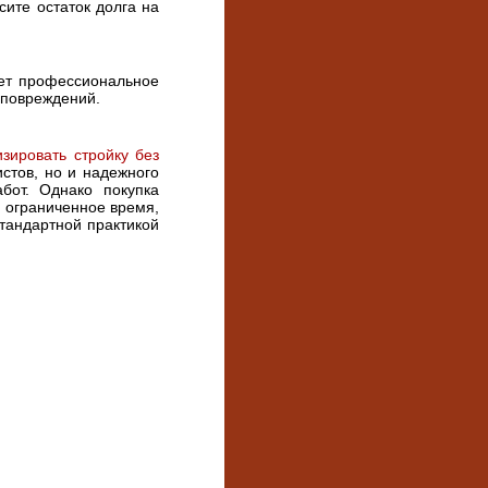
сите остаток долга на
ет профессиональное
з повреждений.
зировать стройку без
стов, но и надежного
абот. Однако покупка
я ограниченное время,
тандартной практикой