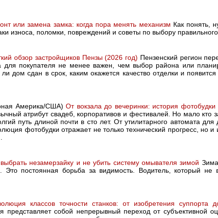
онт или замена замка: когда пора менять механизм
Как понять, н
аки износа, поломки, повреждений и советы по выбору правильног
ткий обзор застройщиков Пензы (2026 год)
Пензенский регион пер
а для покупателя не менее важен, чем выбор района или плани
т ли дом сдан в срок, каким окажется качество отделки и появит
ерная Америка/США)
От вокзала до вечеринки: история фотобудки
ычный атрибут свадеб, корпоративов и фестивалей. Но мало кто з
гий путь длиной почти в сто лет. От утилитарного автомата для 
олюция фотобудки отражает не только технический прогресс, но и
.
 выбрать незамерзайку и не убить систему омывателя зимой
Зима 
. Это постоянная борьба за видимость. Водитель, который не в
волюция классов точности станков: от изобретения суппорта 
 представляет собой непрерывный переход от субъективной оц