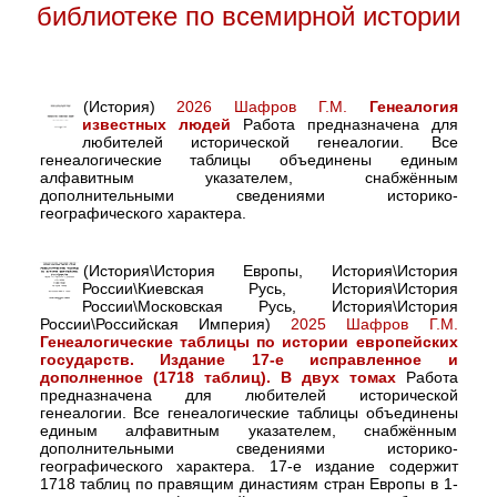
библиотеке по всемирной истории
(История)
2026 Шафров Г.М.
Генеалогия
известных людей
Работа предназначена для
любителей исторической генеалогии. Все
генеалогические таблицы объединены единым
алфавитным указателем, снабжённым
дополнительными сведениями историко-
географического характера.
(История\История Европы, История\История
России\Киевская Русь, История\История
России\Московская Русь, История\История
России\Российская Империя)
2025 Шафров Г.М.
Генеалогические таблицы по истории европейских
государств. Издание 17-е исправленное и
дополненное (1718 таблиц). В двух томах
Работа
предназначена для любителей исторической
генеалогии. Все генеалогические таблицы объединены
единым алфавитным указателем, снабжённым
дополнительными сведениями историко-
географического характера. 17-е издание содержит
1718 таблиц по правящим династиям стран Европы в 1-