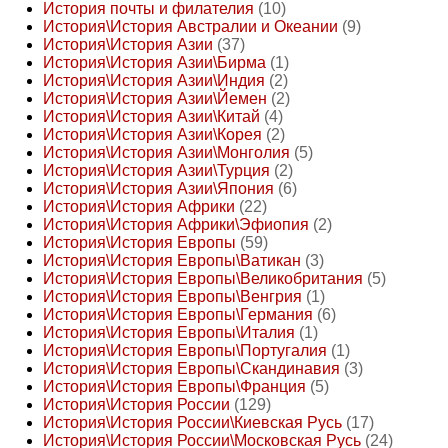
История почты и филателия
(10)
История\История Австралии и Океании
(9)
История\История Азии
(37)
История\История Азии\Бирма
(1)
История\История Азии\Индия
(2)
История\История Азии\Йемен
(2)
История\История Азии\Китай
(4)
История\История Азии\Корея
(2)
История\История Азии\Монголия
(5)
История\История Азии\Турция
(2)
История\История Азии\Япония
(6)
История\История Африки
(22)
История\История Африки\Эфиопия
(2)
История\История Европы
(59)
История\История Европы\Ватикан
(3)
История\История Европы\Великобритания
(5)
История\История Европы\Венгрия
(1)
История\История Европы\Германия
(6)
История\История Европы\Италия
(1)
История\История Европы\Португалия
(1)
История\История Европы\Скандинавия
(3)
История\История Европы\Франция
(5)
История\История России
(129)
История\История России\Киевская Русь
(17)
История\История России\Московская Русь
(24)