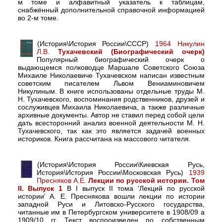
м томе и алфавитный указатель к таблицам,
снабжённый дополнительной справочной информацией
во 2-м томе.
(История\История России\СССР)
1964 Никулин
Л.В.
Тухачевский (Биографический очерк)
Популярный биографический очерк о
выдающемся полководце Маршале Советского Союза
Михаиле Николаевиче Тухачевском написан известным
советским писателем Львом Вениаминовичем
Никулиным. В книге использованы отдельные труды М.
Н. Тухачевского, воспоминания родственников, друзей и
сослуживцев Михаила Николаевича, а также различные
архивные документы. Автор не ставил перед собой цели
дать всесторонний анализ военной деятельности М. Н.
Тухачевского, так как это является задачей военных
историков. Книга рассчитана на массового читателя.
(История\История России\Киевская Русь,
История\История России\Московская Русь)
1939
Пресняков А.Е.
Лекции по русской истории. Том
II. Выпуск 1
В I выпуск II тома 'Лекций по русской
истории' А. Е. Преснякова вошли лекции по истории
западной Руси и Литовско-Русского государства,
читанные им в Петербургском университете в 1908/09 а
1909/10 гг. Текст воспроизведен по собственным