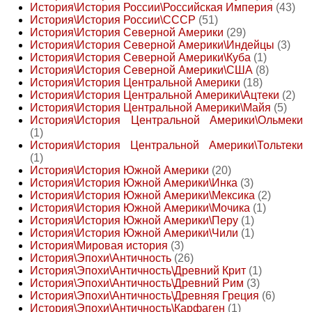
История\История России\Российская Империя
(43)
История\История России\СССР
(51)
История\История Северной Америки
(29)
История\История Северной Америки\Индейцы
(3)
История\История Северной Америки\Куба
(1)
История\История Северной Америки\США
(8)
История\История Центральной Америки
(18)
История\История Центральной Америки\Ацтеки
(2)
История\История Центральной Америки\Майя
(5)
История\История Центральной Америки\Ольмеки
(1)
История\История Центральной Америки\Тольтеки
(1)
История\История Южной Америки
(20)
История\История Южной Америки\Инка
(3)
История\История Южной Америки\Мексика
(2)
История\История Южной Америки\Мочика
(1)
История\История Южной Америки\Перу
(1)
История\История Южной Америки\Чили
(1)
История\Мировая история
(3)
История\Эпохи\Античность
(26)
История\Эпохи\Античность\Древний Крит
(1)
История\Эпохи\Античность\Древний Рим
(3)
История\Эпохи\Античность\Древняя Греция
(6)
История\Эпохи\Античность\Карфаген
(1)