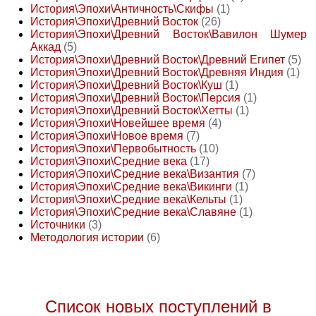
История\Эпохи\Античность\Скифы
(1)
История\Эпохи\Древний Восток
(26)
История\Эпохи\Древний Восток\Вавилон Шумер
Аккад
(5)
История\Эпохи\Древний Восток\Древний Египет
(5)
История\Эпохи\Древний Восток\Древняя Индия
(1)
История\Эпохи\Древний Восток\Куш
(1)
История\Эпохи\Древний Восток\Персия
(1)
История\Эпохи\Древний Восток\Хетты
(1)
История\Эпохи\Новейшее время
(4)
История\Эпохи\Новое время
(7)
История\Эпохи\Первобытность
(10)
История\Эпохи\Средние века
(17)
История\Эпохи\Средние века\Византия
(7)
История\Эпохи\Средние века\Викинги
(1)
История\Эпохи\Средние века\Кельты
(1)
История\Эпохи\Средние века\Славяне
(1)
Источники
(3)
Методология истории
(6)
Список новых поступлений в