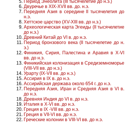
Период Энеолита (III тысячелетие до н.э.)
Двуречье в XIX-XVII вв. до. н.э.
Передняя Азия в середине II тысячелетия до
н.э.
Хеттское царство (XV-XIII вв. до н.э.)
Археологическая карта Эгеиды (II тысячелетие
до н.э.)
Древний Китай до VI в. до н.э.
Период бронзового века (II тысячелетие до н.
э.)
Финикия, Сирия, Палестина и Аравия в X-VI
вв. до н.э.
Финикийская колонизация в Средиземноморье
(VIII-VII вв. до н.э.)
Урарту (IX-VII вв. до н.э.)
Ассирия в IX в. до н.э.
Ассирийская держава около 654 г. до н.э.
Передняя Азия, Иран и Средняя Азия в VI в.
до н.э.
Древняя Индия до VI в. до н.э.
Италия в X-VI вв. до н.э.
Греция в IX -VIII вв. до н.э.
Греция в VII-VI вв. до н.э.
Греческие колонии в VIII-VI вв. до н.э.