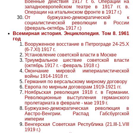
Военные действия 1917 г. б. Операции на
западноевропейском театре в 1917 гг. в.
Операции на итальянском фронте в 1917 г.)
От буржуазно-демократической к
социалистической революции в России
(февраль-октябрь 1917 г.)
Всемирная история. Энциклопедия. Том 8. 1961
год
Вооруженное восстание в Петрограде 24-25.Х
(6-7.XI) 1917 г.
Установление советской власти в Москве
Триумфальное шествие советской власти
(октябрь 1917 г. - февраль 1918 г.)
Окончание мировой империалистической
войны 1914-1918 гг.
Германия по версальскому мирному договору
Европа по мирным договорам 1919-1921 гг.
Ноябрьская революция 1918 г. в Германии.
Революционные выступления германского
пролетариата в феврале - мае 1919 г.
Буржуазно-демократическая революция в
Австро-Венгрии. Распад Габсбургской
империи
Венгерская Советская Республика (21.III-1.VIII
1919 г.)