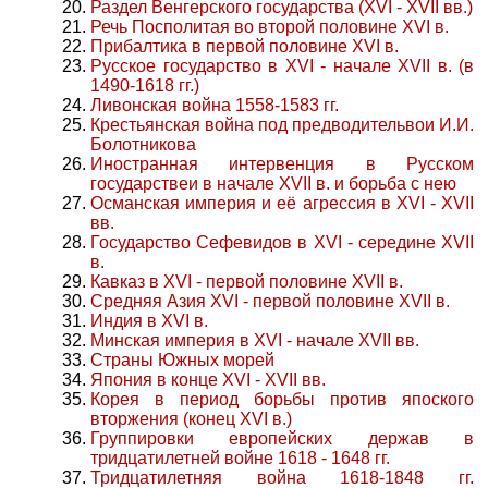
Раздел Венгерского государства (XVI - XVII вв.)
Речь Посполитая во второй половине XVI в.
Прибалтика в первой половине XVI в.
Русское государство в XVI - начале XVII в. (в
1490-1618 гг.)
Ливонская война 1558-1583 гг.
Крестьянская война под предводительвои И.И.
Болотникова
Иностранная интервенция в Русском
государствеи в начале XVII в. и борьба с нею
Османская империя и её агрессия в XVI - XVII
вв.
Государство Сефевидов в XVI - середине XVII
в.
Кавказ в XVI - первой половине XVII в.
Средняя Азия XVI - первой половине XVII в.
Индия в XVI в.
Минская империя в XVI - начале XVII вв.
Страны Южных морей
Япония в конце XVI - XVII вв.
Корея в период борьбы против япоского
вторжения (конец XVI в.)
Группировки европейских держав в
тридцатилетней войне 1618 - 1648 гг.
Тридцатилетняя война 1618-1848 гг.