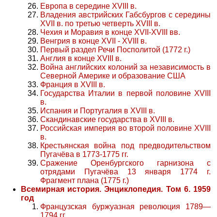
Европа в середине XVIII в.
Владения австрийских Габсбургов с середины
XVII в. по третью четверть XVIII в.
Чехия и Моравия в конце XVII-XVIII вв.
Венгрия в конце XVII - XVIII в.
Первый раздел Речи Посполитой (1772 г.)
Англия в конце XVIII в.
Война английских колоний за независимость в
Северной Америке и образование США
Франция в XVIII в.
Государства Италии в первой половине XVIII
в.
Испания и Португалия в XVIII в.
Скандинавские государства в XVIII в.
Российская империя во второй половине XVIII
в.
Крестьянская война под предводительством
Пугачёва в 1773-1775 гг.
Сражение Оренбургского гарнизона с
отрядами Пугачёва 13 января 1774 г.
Фрагмент плана (1775 г.)
Всемирная история. Энциклопедия. Том 6. 1959
год
Французская буржуазная революция 1789—
1794 гг.