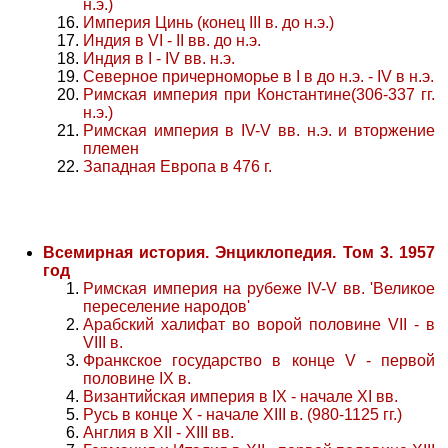
н.э.)
Империя Цинь (конец III в. до н.э.)
Индия в VI - II вв. до н.э.
Индия в I - IV вв. н.э.
Северное причерноморье в I в до н.э. - IV в н.э.
Римская империя при Константине(306-337 гг.
н.э.)
Римская империя в IV-V вв. н.э. и вторжение
племен
Западная Европа в 476 г.
Всемирная история. Энциклопедия. Том 3. 1957
год
Римская империя на рубеже IV-V вв. 'Великое
переселение народов'
Арабский халифат во ворой половине VII - в
VIII в.
Франкское государство в конце V - первой
половине IX в.
Византийская империя в IX - начале XI вв.
Русь в конце Х - начале XIII в. (980-1125 гг.)
Англия в XII - XIII вв.