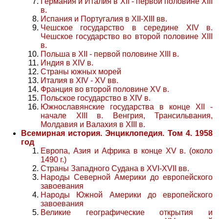
Германия и Италия в XII - первой половине XIII
в.
Испания и Португалия в XII-XIII вв.
Чешское государство в середине XIV в.
Чешское государство во второй половине XIII
в.
Польша в XII - первой половине XIII в.
Индия в XIV в.
Страны южных морей
Италия в XIV - XV вв.
Франция во второй половине XV в.
Польское государство в XIV в.
Южнославянские государства в конце XII -
начале XIII в. Венгрия, Трансильвания,
Молдавия и Валахия в XIII в.
Всемирная история. Энциклопедия. Том 4. 1958
год
Европа, Азия и Африка в конце XV в. (около
1490 г.)
Страны Западного Судана в XVI-XVII вв.
Народы Северной Америки до европейского
завоевания
Народы Южной Америки до европейского
завоевания
Великие географические открытия и