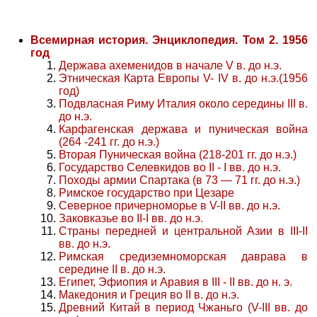
Всемирная история. Энциклопедия. Том 2. 1956
год
Держава ахеменидов в начале V в. до н.э.
Этническая Карта Европы V- IV в. до н.э.(1956
год)
Подвласная Риму Италия около середины III в.
до н.э.
Карфагенская держава и пуническая война
(264 -241 гг. до н.э.)
Вторая Пуническая война (218-201 гг. до н.э.)
Государство Селевкидов во II - I вв. до н.э.
Походы армии Спартака (в 73 — 71 гг. до н.э.)
Римское государство при Цезаре
Северное причерноморье в V-II вв. до н.э.
Заковказье во II-I вв. до н.э.
Страны передней и центральной Азии в III-II
вв. до н.э.
Римская средиземноморская даврава в
середине II в. до н.э.
Египет, Эфиопия и Аравия в III - II вв. до н. э.
Македония и Греция во II в. до н.э.
Древний Китай в период Чжаньго (V-III вв. до