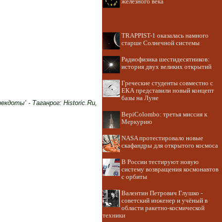
железного века
TRAPPIST-1 оказалась намного
старше Солнечной системы
Радиофизика шестидесятников:
история двух великих открытий
Греческие студенты совместно с
ЕКА представили новый концепт
базы на Луне
доты' - Таганрог: Historic.Ru,
BepiColombo: третья миссия к
Меркурию
NASA протестировало новые
скафандры для открытого космоса
В России тестируют новую
систему возвращения космонавтов
с орбиты
Валентин Петрович Глушко -
советский инженер и учёный в
области ракетно-космической
техники