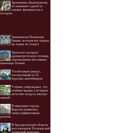
Артемизии Джентилески,
её называют одной из
первых феминисток в
истории
Знаменитая Пизанская
башня, которая все падает,
но никак не упадет
Археолог раскрыл
древнегреческую технику
перемещения массивных
каменных блоков
Устойчивый кампус,
построенный из 22
морских контейнеров
Учёные утверждают, что
зелёные крыши улучшают
качество воздуха внутри
зданий
В шведском городе
Кируны появилась
энергоэффективная
ратуша
В Архангельской области
восстановили Почезерский
храмовый комплекс