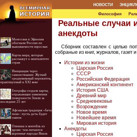
НОВОСТИ
ЭНЦИКЛ
Философия
Рел
Реальные случаи 
анекдоты
Монголия и Эфиопия
обогнали Россию по
Сборник составлен с целью по
выживаемости взрослых
собраные из книг, журналов, газет 
Карты мира, которые
расскажут о менталитете
Истории из жизни
стран
Царская Россия
Инициация через
СССР
самоистязание: Жуткий
Российская Федерация
средневековый пережиток,
практикуемый в XXI веке
Американский континент
История США
Географы создали карты,
отражающие изменения
Древний мир
поверхности Земли за
Средневековье
последние 25 лет
Возрождение
Афганская традиция «бача
Новое время
пош»: пусть дочь будет
Новейшее время
сыном
Мировая история
Оленина и коктейль из
Анекдоты
крови: чем питаются
Царская Россия
коренные народы Ямала