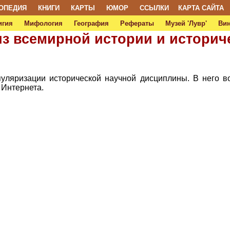
ОПЕДИЯ
КНИГИ
КАРТЫ
ЮМОР
ССЫЛКИ
КАРТА САЙТА
игия
Мифология
География
Рефераты
Музей 'Лувр'
Ви
из всемирной истории и историч
пуляризации исторической научной дисциплины. В него в
и Интернета.