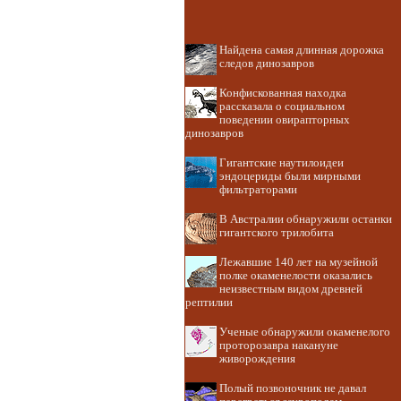
Найдена самая длинная дорожка
следов динозавров
Конфискованная находка
рассказала о социальном
поведении овирапторных
динозавров
Гигантские наутилоидеи
эндоцериды были мирными
фильтраторами
В Австралии обнаружили останки
гигантского трилобита
Лежавшие 140 лет на музейной
полке окаменелости оказались
неизвестным видом древней
рептилии
Ученые обнаружили окаменелого
проторозавра накануне
живорождения
Полый позвоночник не давал