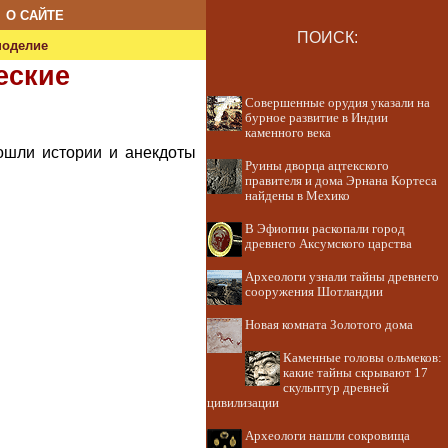
О САЙТЕ
ПОИСК:
ноделие
еские
Совершенные орудия указали на
бурное развитие в Индии
каменного века
ошли истории и анекдоты
Руины дворца ацтекского
правителя и дома Эрнана Кортеса
найдены в Мехико
В Эфиопии раскопали город
древнего Аксумского царства
Археологи узнали тайны древнего
сооружения Шотландии
Новая комната Золотого дома
Каменные головы ольмеков:
какие тайны скрывают 17
скульптур древней
цивилизации
Археологи нашли сокровища