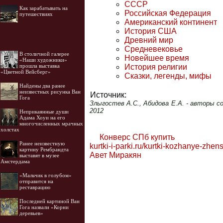
СССР
Как зарабатывать на
Российская Федерация
путешествиях
Американский континент
История США
Древний мир
Средневековье
В столичной галерее
Новейшее время
«Наши художники»
История религии
прошла выставка
«Цветной Вейсберг»
Сказки, легенды, мифы
Найдены два ранее
неизвестных рисунка Ван
Источник:
Гога
Злыгостев А.С., Абидова Е.А. - авторы со
2012
Неприкаянные души
Адама Хоуи на его
многочисленных мрачных
холстах
Конверс СПб купить
Ранее неизвестную
kurtki-i-parki.ru/kurtki-kozhanye-zhen
картину Рембрандта
Авет Миракян
выставят в музее
Амстердама
«Мальчик в голубом»
отправится на
реставрацию
Последней картиной Ван
Гога назвали «Корни
деревьев»