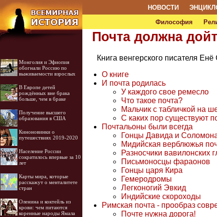
НОВОСТИ
ЭНЦИКЛ
Философия
Рел
Почта должна дой
Книга венгерского писателя Енё
Монголия и Эфиопия
обогнали Россию по
О книге
выживаемости взрослых
И почта родилась
В Европе детей
У каждого свое ремесло
рождённых вне брака
больше, чем в браке
Что такое почта?
Мальчик с табличкой на ш
Получение высшего
С каких пор существуют п
образования в США
Почтальоны были всегда
Киноновинки о
Гонцы Давида и Соломон
путешествиях 2019-2020
Мидийская верблюжья по
Население России
Разносчики вавилонских 
сократилось впервые за 10
Письмоносцы фараонов
лет
Гонцы царя Кира
Карты мира, которые
Гемеродромы
расскажут о менталитете
Легконогий Эвкид
стран
Индийские скороходы
Оленина и коктейль из
Римская почта - прообраз сов
крови: чем питаются
Почте нужна дорога!
коренные народы Ямала