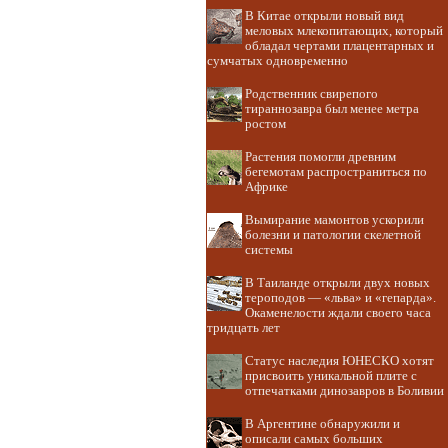
В Китае открыли новый вид
меловых млекопитающих, который
обладал чертами плацентарных и
сумчатых одновременно
Родственник свирепого
тираннозавра был менее метра
ростом
Растения помогли древним
бегемотам распространиться по
Африке
Вымирание мамонтов ускорили
болезни и патологии скелетной
системы
В Таиланде открыли двух новых
тероподов — «льва» и «гепарда».
Окаменелости ждали своего часа
тридцать лет
Статус наследия ЮНЕСКО хотят
присвоить уникальной плите с
отпечатками динозавров в Боливии
В Аргентине обнаружили и
описали самых больших