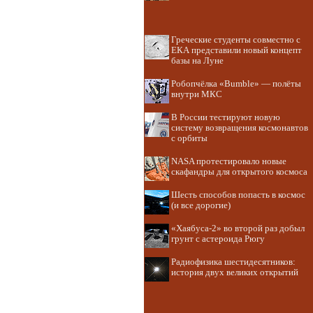
Греческие студенты совместно с
ЕКА представили новый концепт
базы на Луне
Робопчёлка «Bumble» — полёты
внутри МКС
В России тестируют новую
систему возвращения космонавтов
с орбиты
NASA протестировало новые
скафандры для открытого космоса
Шесть способов попасть в космос
(и все дорогие)
«Хаябуса-2» во второй раз добыл
грунт с астероида Рюгу
Радиофизика шестидесятников:
история двух великих открытий