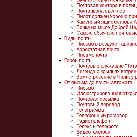
Почтовая контора в полиц
Почтальона съел лев
Пилот должен хорошо при
Каменный ящик острова А
Бочка на мысе Доброй Н
Самые обычные почтовые
Виды почты
Письмо в воздухе - авиап
Аэростатная почта
Пневмопочта
Герои почты
Почтовые служащие "Тита
Легенда о крыльях ветря
Землетрясение в Чили: у 
От письма до почты-автомата
Письмо
Иллюстрированная откры
Почтовая посылка
Почтовый перевод
Телеграмма
Телефонный разговор
Радиотелефон
Телекс и телефото
Видеотелефон