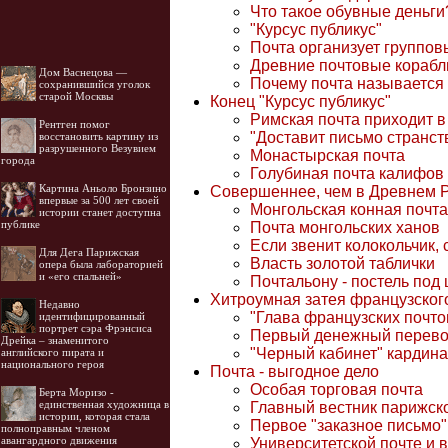
Что такое обувные деньги
"Курсус публикус"
Почта организует группо
Древние почтовые корабл
Дом Васнецова —
Почему почта называется
сохранившийся уголок
старой Москвы
Конец "Курсус публикус"
Римская почта приходит в
Рентген помог
"Доставит письмо странст
восстановить картину из
разрушенного Везувием
Монастырская почта
города
Голубиная почта калифов
Картина Аньоло Бронзино
Совершеннее, чем в Древнем 
впервые за 500 лет своей
Монгольская конная почта
истории станет доступна
публике
Почта монгольских ханов
Если звенит колокольчик, 
Для Дега Парижская
Власть золотой таблички
опера была лабораторией
и «его спальней»
Почтальону - постель по
Хитроумная затея французског
Недавно
"Глава французских почто
идентифицированный
портрет сэра Фрэнсиса
Первый денежный перев
Дрейка – знаменитого
"Черный кабинет" кардин
английского пирата и
национального героя
Почта - выгодное дело
Особая торговая почта
Берта Моризо -
единственная художница в
Главный вестник парижск
истории, которая стала
Первое "заказное письмо"
полноправным членом
авангардного движения
Университетской почте и 