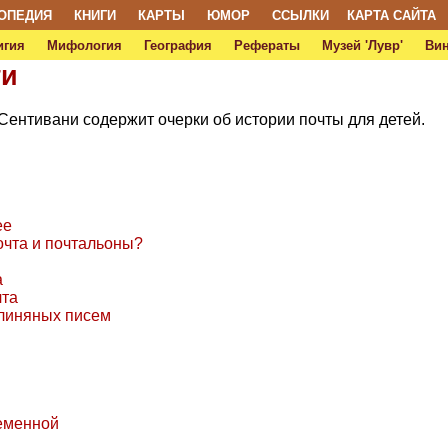
ОПЕДИЯ
КНИГИ
КАРТЫ
ЮМОР
ССЫЛКИ
КАРТА САЙТА
игия
Мифология
География
Рефераты
Музей 'Лувр'
Ви
ти
 Сентивани содержит очерки об истории почты для детей.
ее
очта и почтальоны?
а
чта
глиняных писем
ременной