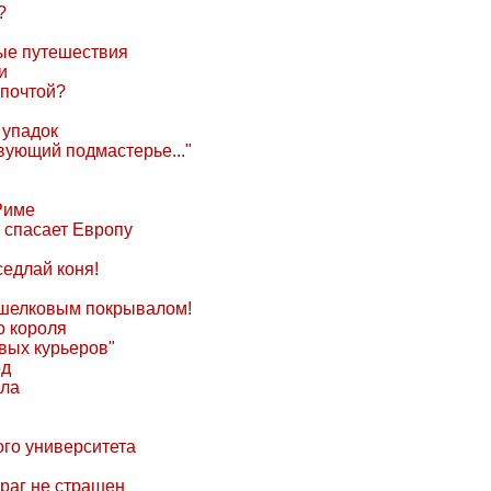
?
вые путешествия
и
 почтой?
 упадок
вующий подмастерье..."
Риме
 спасает Европу
седлай коня!
д шелковым покрывалом!
о короля
вых курьеров"
од
ала
ого университета
враг не страшен