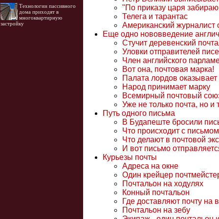
Технологии пассивного
"По приказу царя забираю
дома приходят в
Телега и тарантас
многоквартирную
застройку
Американский журналист о
Еще одно нововведение англи
Стучит деревенский почт
Уловки отправителей пис
Член английского парламе
Вот она, почтовая марка!
Палата лордов оказывает
Народ принимает марку
Всемирный почтовый сою
Уже не только почта, но и
Путь одного письма
В Будапеште бросили пис
Что происходит с письмо
Что делают в почтовой эк
И вот письмо отправляетс
Курьезы почты
Адреса на окне
Один крейцер почтмейсте
Почтальон на ходулях
Конный почтальон
Где доставляют почту на 
Почтальон на зебу
Экипаж - один почтальон 