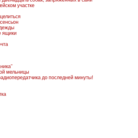
ейском участке
целиться
сенсьон
адежды
 ящики
очта
ника"
ной мельницы
радиопередатчика до последней минуты!
тка