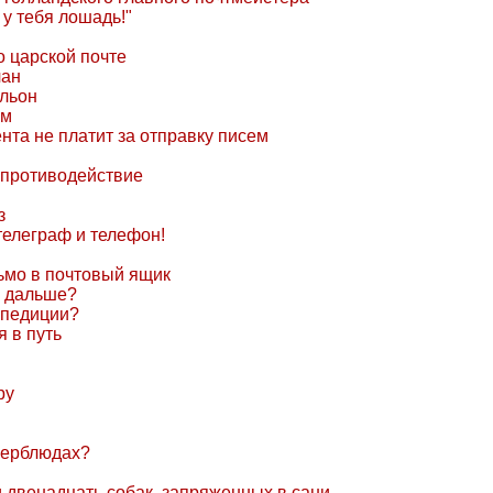
 у тебя лошадь!"
 царской почте
чан
альон
ем
нта не платит за отправку писем
 противодействие
з
 телеграф и телефон!
ьмо в почтовый ящик
м дальше?
спедиции?
я в путь
ру
верблюдах?
и двенадцать собак, запряженных в сани