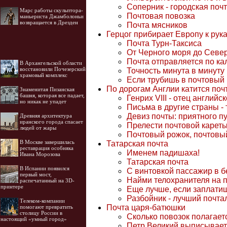
Соперник - городская поч
Марс работы скульптора-
Почтовая повозка
маньериста Джамболоньи
возвращается в Дрезден
Почта мясников
Герцог прибирает Европу к рук
Почта Турн-Таксиса
От Черного моря до Севе
Почта отправляется по ка
В Архангельской области
восстановили Почезерский
Точность минута в минуту
храмовый комплекс
Если трубишь в почтовый р
По дорогам Англии катится поч
Знаменитая Пизанская
башня, которая все падает,
Генрих VIII - отец английс
но никак не упадет
Письма в другие страны - 
Девиз почты: приятного п
Древняя архитектура
иранского города спасает
Прелести почтовой карет
людей от жары
Почтовый рожок, почтовый
В Москве завершилась
Татарская почта
реставрация особняка
Именем падишаха!
Ивана Морозова
Татарская почта
В Испании появился
С винтовкой пассажир в б
первый мост,
Найми телохранителя на п
распечатанный на 3D-
принтере
Еще лучше, если заплати
Разбойник - лучший почта
Телеком-компании
Почта царя-батюшки
помогают превратить
столицу России в
Сколько повозок полагает
настоящий «умный город»
Петр Великий выписывает