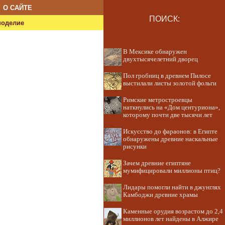
О САЙТЕ
ПОИСК:
ноделие
В Мексике обнаружен
двухтысячелетний дворец
Пол гробниц в древнем Пилосе
выстилали листы золотой фольги
Римские метростроевцы
наткнулись на «Дом центуриона»,
которому почти две тысячи лет
Искусство до фараонов: в Египте
обнаружены древние наскальные
рисунки
Зачем древние египтяне
мумифицировали миллионы птиц?
Лидары помогли найти в джунглях
Камбоджи древние храмы
Каменные орудия возрастом до 2,4
миллионов лет найдены в Алжире