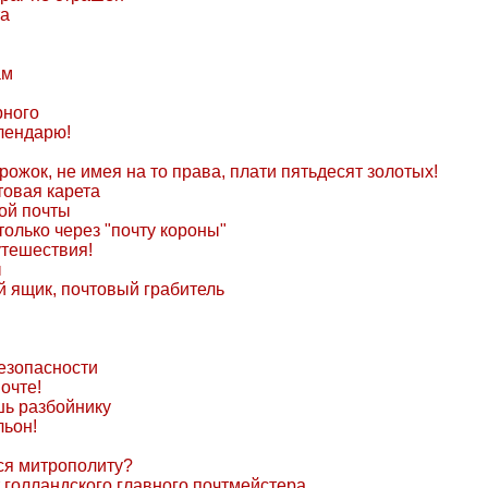
та
ам
рного
лендарю!
ожок, не имея на то права, плати пятьдесят золотых!
товая карета
кой почты
только через "почту короны"
утешествия!
ы
 ящик, почтовый грабитель
езопасности
очте!
шь разбойнику
льон!
ся митрополиту?
 голландского главного почтмейстера