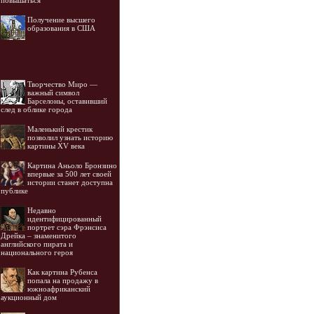
повышаться
Получение высшего
образования в США
Творчество Миро —
важный символ
Барселоны, оставивший
след в облике города
Маленький крестик
позволил узнать историю
картины XV века
Картина Аньоло Бронзино
впервые за 500 лет своей
истории станет доступна
публике
Недавно
идентифицированный
портрет сэра Фрэнсиса
Дрейка – знаменитого
английского пирата и
национального героя
Как картина Рубенса
попала на продажу в
южноафриканский
аукционный дом