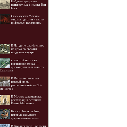
Найдены два ранее
неизвестных рисунка Ван
Гога
Семь музеев Москвы
открыли доступ к своим
цифровым коллекциям
В Лондоне растёт спрос
на дома со свежим
воздухом внутри
«Золотой мост» на
гигантских руках —
достопримечательность
Вьетнама
В Испании появился
первый мост,
распечатанный на 3D-
принтере
В Москве завершилась
реставрация особняка
Ивана Морозова
Как это было: тайны,
которые скрывают
средневековые замки
В Архангельской области