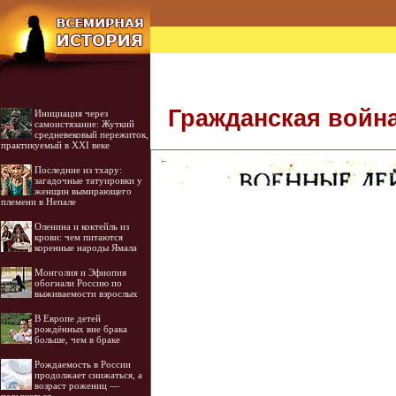
Гражданская война
Инициация через
самоистязание: Жуткий
средневековый пережиток,
практикуемый в XXI веке
Последние из тхару:
загадочные татуировки у
женщин вымирающего
племени в Непале
Оленина и коктейль из
крови: чем питаются
коренные народы Ямала
Монголия и Эфиопия
обогнали Россию по
выживаемости взрослых
В Европе детей
рождённых вне брака
больше, чем в браке
Рождаемость в России
продолжает снижаться, а
возраст рожениц —