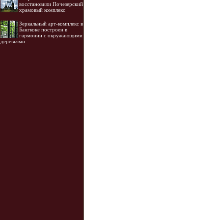
восстановили Почезерский
храмовый комплекс
Зеркальный арт-комплекс в
Бангкоке построен в
гармонии с окружающими
деревьями