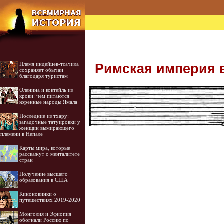
Племя индейцев-тсачила
Римская империя в I
сохраняет обычаи
благодаря туристам
Оленина и коктейль из
крови: чем питаются
коренные народы Ямала
Последние из тхару:
загадочные татуировки у
женщин вымирающего
племени в Непале
Карты мира, которые
расскажут о менталитете
стран
Получение высшего
образования в США
Киноновинки о
путешествиях 2019-2020
Монголия и Эфиопия
обогнали Россию по