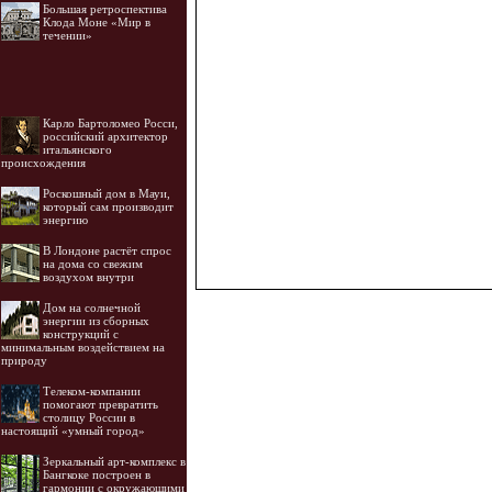
Большая ретроспектива
Клода Моне «Мир в
течении»
Карло Бартоломео Росси,
российский архитектор
итальянского
происхождения
Роскошный дом в Мауи,
который сам производит
энергию
В Лондоне растёт спрос
на дома со свежим
воздухом внутри
Дом на солнечной
энергии из сборных
конструкций с
минимальным воздействием на
природу
Телеком-компании
помогают превратить
столицу России в
настоящий «умный город»
Зеркальный арт-комплекс в
Бангкоке построен в
гармонии с окружающими