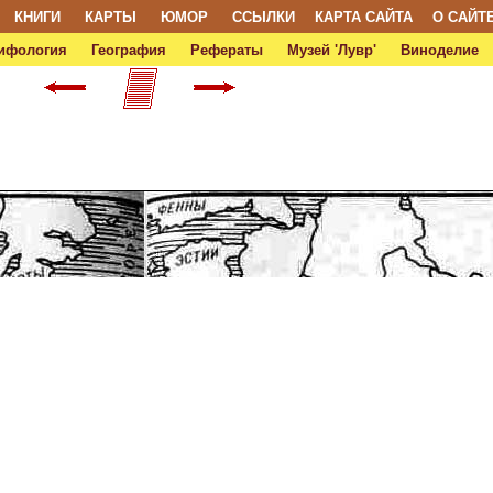
КНИГИ
КАРТЫ
ЮМОР
ССЫЛКИ
КАРТА САЙТА
О САЙТ
ифология
География
Рефераты
Музей 'Лувр'
Виноделие