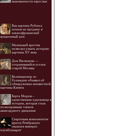
выживаемости взрослых
Как картина Рубенса
попала на продажу в
южноафриканский
аукционный дом
Маленький крестик
позволил узнать историю
картины XV века
Дом Васнецова —
сохранившийся уголок
старой Москвы
Коллекционер из
Голландии объявил об
обнаружении неизвестной
картины Климта
Берта Моризо -
единственная художница в
истории, которая стала
полноправным членом
авангардного движения
Секретным компонентом
красок Рембрандта
оказался минерал
плумбонакрит