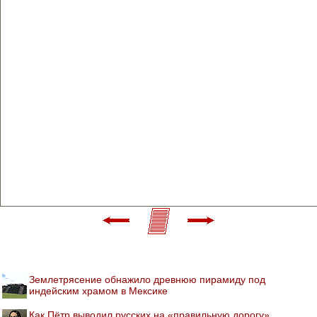
Землетрясение обнажило древнюю пирамиду под
индейским храмом в Мексике
Как Пётр выводил русских на «правильную дорогу»