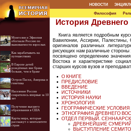
НОВОСТИ
ЭНЦИКЛ
Философия
Рел
История Древнего 
Книга является подробным курс
Монголия и Эфиопия
Вавилонии, Ассирии, Палестины,
обогнали Россию по
выживаемости взрослых
оригиналов различных литератур
рисующих нам различные стороны ж
Как зарабатывать на
посвящено определению значения 
путешествиях
Востока и характеристике социа
В Европе детей
старших курсов вузов и преподават
рождённых вне брака
больше, чем в браке
О КНИГЕ
Остров Пасхи, Америка и
ПРЕДИСЛОВИЕ
генетика
ВВЕДЕНИЕ
Население России
ИСТОЧНИКИ
сократилось впервые за 10
ИСТОРИЯ НАУКИ
лет
ХРОНОЛОГИЯ
Получение высшего
ГЕОГРАФИЧЕСКИЕ УСЛОВИЯ
образования в США
ЭТНОГРАФИЯ ДРЕВНЕГО ВО
ОТДЕЛ ПЕРВЫЙ. СЕННААРС
Карты мира, которые
расскажут о менталитете
ДРЕВНЕЙШИЕ СУМЕРИЙ
стран
ВЫСТУПЛЕНИЕ СЕМИТО