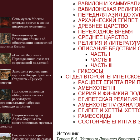
ВАВИЛОН И ХАММУРАП
ВАВИЛОНСКАЯ РЕЛИГИЯ
ПЕРЕДНЯЯ АЗИЯ ДО XVI
Семь музеев Москвы
АРХАИЧЕСКИЙ ЕГИПЕТ
открыли доступ к своим
ДРЕВНЕЕ ЦАРСТВО
цифровым коллекциям
ПЕРЕХОДНОЕ ВРЕМЯ
Коллекционер из
СРЕДНЕЕ ЦАРСТВО
Голландии объявил об
РЕЛИГИЯ И ЛИТЕРАТУР
обнаружении неизвестной
картины Климта
ОПИСАНИЕ БЕДСТВИЙ 
ЧАСТЬ I
«Святой Иероним»
Пармиджанино оказался
ЧАСТЬ II
современной подделкой
ЧАСТЬ III
ГИКСОСЫ
Завершена реставрация
картины Питера Брейгеля
ОТДЕЛ ВТОРОЙ. ЕГИПЕТСКО
Старшего «Триумф
РАСЦВЕТ ЕГИПТА ПРИ П
смерти»
AMEHХОТЕП III
Под слоем живописи
СИРИЯ И ФИНИКИЯ ПО
«Мадонны в скалах»
ЕГИПЕТСКАЯ РЕЛИГИЯ 
рассмотрели
первоначальные наброски
АМЕНХОТЕП IV (ЭХНАТО
Леонардо да Винчи
ЕГИПЕТ И ХЕТТЫ. ХЕТТ
Неприкаянные души
РАМЕССИДЫ
Адама Хоуи на его
CОСТОЯНИЕ ЕГИПТА В Э
многочисленных мрачных
холстах
Источник:
Секреты «Богатырей»
Тураев Б.А. 'История Древнего Востока. То
Васнецова: кого на самом