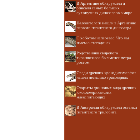
В Аргентине обнаружили и
описали самых больших
сухопутных динозавров в мире
Палеонтологи нашли в Аргентине
первого гигантского динозавра
С хоботом наперевес. Что мы
знаем о стегодонах
Родственник свирепого
тираннозавра был менее метра
ростом
Среди древних крокодиломорфов
нашли несколько травоядных
Открыты два новых вида древних
южноамериканских
млекопитающих
В Австралии обнаружили останки
гигантского трилобита