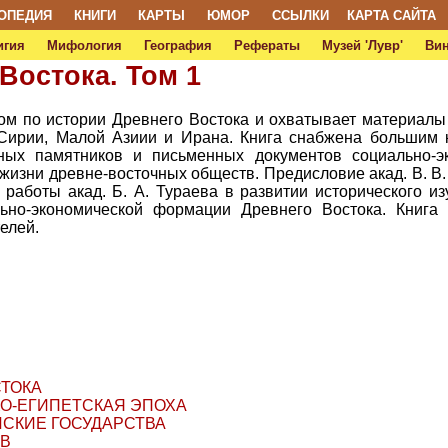
ОПЕДИЯ
КНИГИ
КАРТЫ
ЮМОР
ССЫЛКИ
КАРТА САЙТА
игия
Мифология
География
Рефераты
Музей 'Лувр'
Ви
Востока. Том 1
ом по истории Древнего Востока и охватывает материалы
 Сирии, Малой Азиии и Ирана. Книга снабжена большим 
ных памятников и письменных документов социально-эк
изни древне-восточных обществ. Предисловие акад. В. В. 
работы акад. Б. А. Тураева в развитии исторического и
льно-экономической формации Древнего Востока. Книга
елей.
СТОКА
КО-ЕГИПЕТСКАЯ ЭПОХА
СКИЕ ГОСУДАРСТВА
В