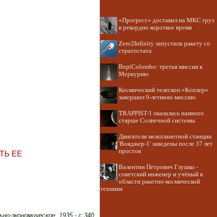
«Прогресс» доставил на МКС груз
в рекордно короткое время
Zero2Infinity запустила ракету со
стратостата
BepiColombo: третья миссия к
Меркурию
Космический телескоп «Кеплер»
завершил 9-летнюю миссию
TRAPPIST-1 оказалась намного
старше Солнечной системы
Двигатели межпланетной станции
'Вояджер-1' заведены после 37 лет
простоя
ТЬ ЕЕ
Валентин Петрович Глушко -
советский инженер и учёный в
области ракетно-космической
техники
ьно-экономическое, 1935 - с.340