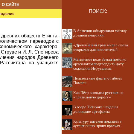
О САЙТЕ
ПОИСК:
ноделие
В Армении обнаружили могилу
 древних обществ Египта,
древней амазонки
количеством переводов с
«Древнейший храм мира» снова
ономического характера,
открылся для посетителей
Струве и И. Л. Снегирева
зучения народов Древнего
Магнитное поле Земли помогло
 Рассчитана на учащихся
археологам подтвердить дату
сожжения Иерусалима
Неизвестные факты о гибели
Помпеи
Как Пётр выводил русских на
«правильную дорогу»
В озере Титикака найдены
доинкские артефакты
Культуру ацтеков показали в
аутентичных ярких красках