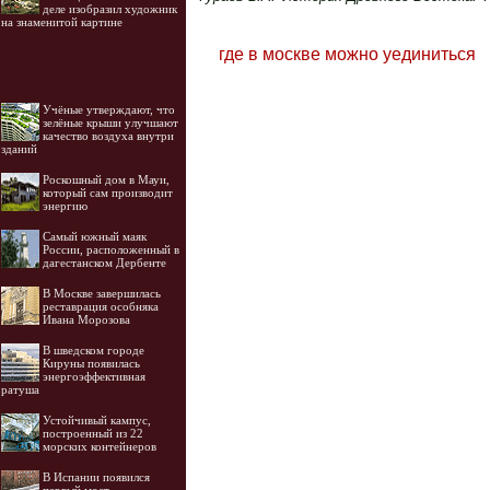
деле изобразил художник
на знаменитой картине
где в москве можно уединиться
Учёные утверждают, что
зелёные крыши улучшают
качество воздуха внутри
зданий
Роскошный дом в Мауи,
который сам производит
энергию
Самый южный маяк
России, расположенный в
дагестанском Дербенте
В Москве завершилась
реставрация особняка
Ивана Морозова
В шведском городе
Кируны появилась
энергоэффективная
ратуша
Устойчивый кампус,
построенный из 22
морских контейнеров
В Испании появился