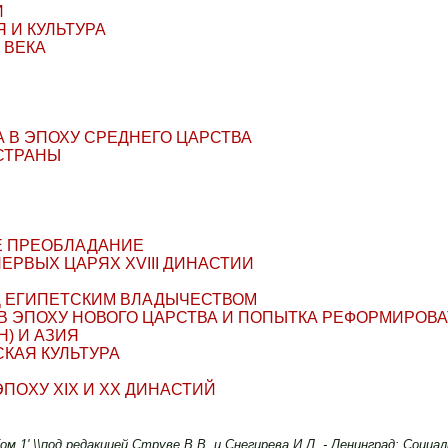
И
 И КУЛЬТУРА
 ВЕКА
А В ЭПОХУ СРЕДНЕГО ЦАРСТВА
СТРАНЫ
Е ПРЕОБЛАДАНИЕ
ЕРВЫX ЦАРЯX XVIII ДИНАСТИИ
Д ЕГИПЕТСКИМ ВЛАДЫЧЕСТВОМ
В ЭПОХУ НОВОГО ЦАРСТВА И ПОПЫТКА РЕФОРМИРОВА
Н) И АЗИЯ
СКАЯ КУЛЬТУРА
ПОXУ XIX И XX ДИНАСТИЙ
м 1' \\под редакцией Струве В.В. и Снегирева И.Л. - Ленинград: Социал