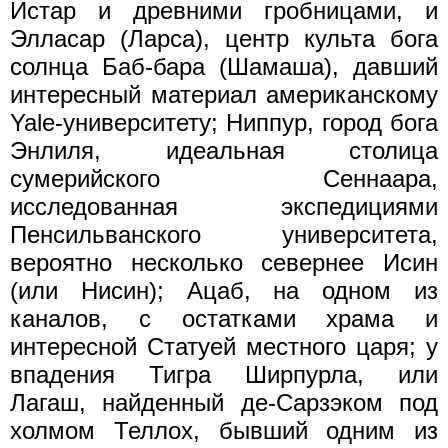
Истар и древними гробницами, и
Элласар (Ларса), центр культа бога
солнца Баб-бара (Шамаша), давший
интересный материал американскому
Yale-университету; Ниппур, город бога
Энлиля, идеальная столица
сумерийского Сеннаара,
исследованная экспедициями
Пенсильванского университета,
вероятно несколько севернее Исин
(или Нисин); Ацаб, на одном из
каналов, с остатками храма и
интересной Статуей местного царя; у
впадения Тигра Ширпурла, или
Лагаш, найденный де-Сарзэком под
холмом Теллох, бывший одним из