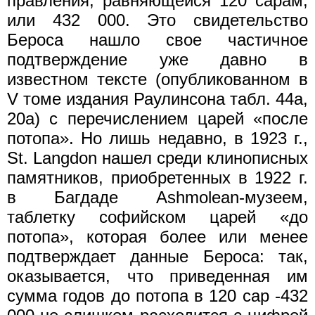
правления, равняющейся 120 сарам,
или 432 000. Это свидетельство
Бероса нашло свое частичное
подтверждение уже давно в
известном тексте (oпубликованном в
V томе издания Раулинсона табл. 44а,
20а) с перечислением царей «после
потопа». Но лишь недавно, в 1923 г.,
St. Langdon нашел среди клинописных
памятников, приобретенных в 1922 г.
в Багдаде Ashmolean-музеем,
таблетку софийском царей «до
потопа», которая более или менее
подтверждает данные Бероса: так,
оказывается, что приведенная им
сумма годов до потопа в 120 cap -432