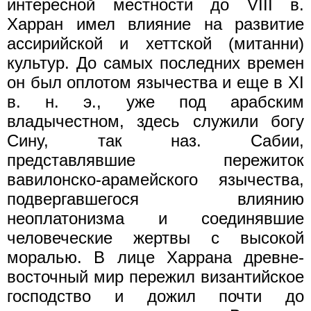
интересной местности до VIII в.
Харран имел влияние на развитие
ассирийской и хеттской (митанни)
культур. До самых последних времен
он был оплотом язычества и еще в XI
в. н. э., уже под арабским
владычестном, здесь служили богу
Сину, так наз. Сабии,
представлявшие пережиток
вавилонско-арамейского язычества,
подвергавшегося влиянию
неоплатонизма и соединявшие
человеческие жертвы с высокой
моралью. В лице Харрана древне-
восточный мир пережил византийское
господство и дожил почти до