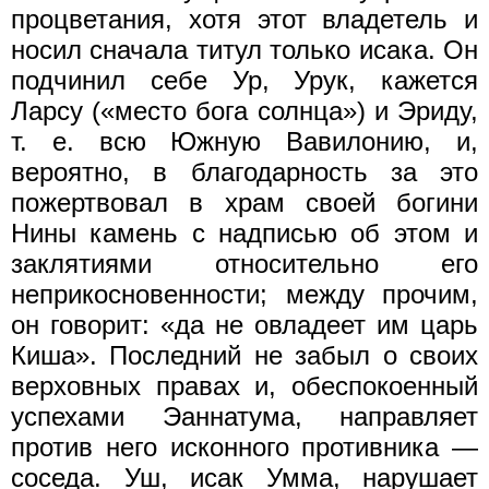
процветания, хотя этот владетель и
носил сначала титул только исака. Он
подчинил себе Ур, Урук, кажется
Ларсу («место бога солнца») и Эриду,
т. е. всю Южную Вавилонию, и,
вероятно, в благодарность за это
пожертвовал в храм своей богини
Нины камень с надписью об этом и
заклятиями относительно его
неприкосновенности; между прочим,
он говорит: «да не овладеет им царь
Киша». Последний не забыл о своих
верховных правах и, обеспокоенный
успехами Эаннатума, направляет
против него исконного противника —
соседа. Уш, исак Умма, нарушает