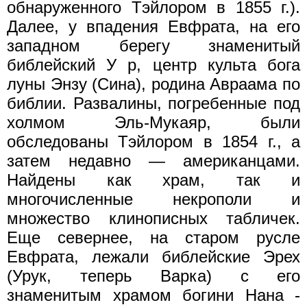
обнаруженного Тэйлором в 1855 г.).
Далее, у впадения Евфрата, на его
западном берегу знаменитый
библейский У р, центр культа бога
луны Энзу (Сина), родина Авраама по
библии. Развалины, погребенные под
холмом Эль-Мукаяр, были
обследованы Тэйлором в 1854 г., а
затем недавно — американцами.
Найдены как храм, так и
многочисленные некрополи и
множество клинописных табличек.
Еще севернее, на старом русле
Евфрата, лежали библейские Эрех
(Урук, теперь Варка) с его
знаменитым храмом богини Нана -