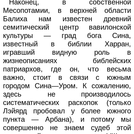
Наконец, в собственной
Месопотамии, в верхней области
Балиха нам известен древний
семитический центр вавилонской
культуры — град бога Сина,
известный в библии Xарран,
игравший видную роль в
жизнеописаниях библейских
патриархов, где он, что весьма
важно, стоит в связи с южным
городом Сина—Уром. К сожалению,
здесь не производилось
систематических раскопок (только
Лэйярд пробовал у более южного
пункта — Арбана), и потому мы
совершенно не знаем судеб этой