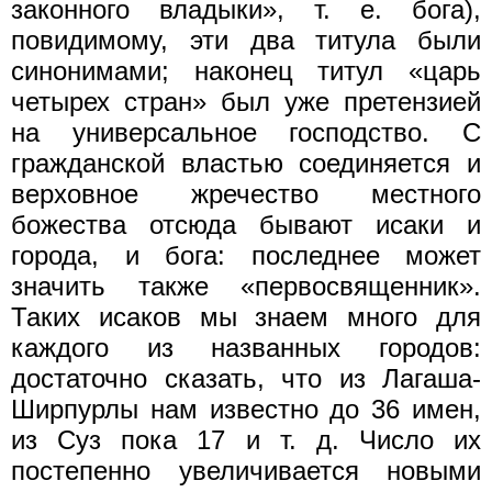
законного владыки», т. е. бога),
повидимому, эти два титула были
синонимами; наконец титул «царь
четырех стран» был уже претензией
на универсальное господство. С
гражданской властью соединяется и
верховное жречество местного
божества отсюда бывают исаки и
города, и бога: последнее может
значить также «первосвященник».
Таких исаков мы знаем много для
каждого из названных городов:
достаточно сказать, что из Лагаша-
Ширпурлы нам известно до 36 имен,
из Суз пока 17 и т. д. Число их
постепенно увеличивается новыми