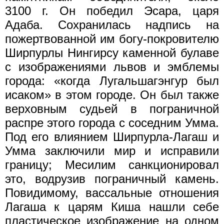
3100 г. Он победил Эсара, царя
Адаба. Сохранилась надпись на
пожертвованной им богу-покровителю
Ширпурлы Нингирсу каменной булаве
с изображениями львов и эмблемы
города: «когда Лугальшагэнгур был
исаком» в этом городе. Он был также
верховным судьей в пограничной
распре этого города с соседним Умма.
Под его влиянием Ширпурла-Лагаш и
Умма заключили мир и исправили
границу; Месилим санкционировал
это, водрузив пограничный камень.
Повидимому, вассальные отношения
Лагаша к царям Киша нашли себе
пластическое изображение на одном