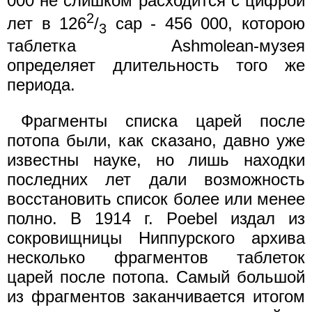
000 не слишком расходится с цифрой
2
лет в 126
/
cap - 456 000, которою
3
таблетка Аshmolean-музея
определяет длительность того же
периода.
Фрагменты списка царей после
потопа были, как сказано, давно уже
известны науке, но лишь находки
последних лет дали возможность
восстановить список более или менее
полно. В 1914 г. Poebel издал из
сокровищницы Ниппурского архива
несколько фрагментов таблеток
царей после потопа. Самый большой
из фрагментов заканчивается итогом