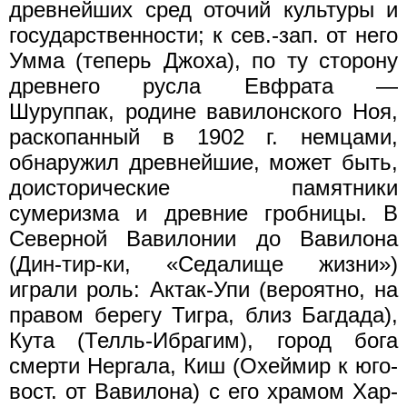
древнейших сред оточий культуры и
государственности; к сев.-зап. от него
Умма (теперь Джоха), по ту сторону
древнего русла Евфрата —
Шуруппак, родине вавилонского Ноя,
раскопанный в 1902 г. немцами,
обнаружил древнейшие, может быть,
доисторические памятники
сумеризма и древние гробницы. В
Северной Вавилонии до Вавилона
(Дин-тир-ки, «Седалище жизни»)
играли роль: Актак-Упи (вероятно, на
правом берегу Тигра, близ Багдада),
Кута (Телль-Ибрагим), город бога
смерти Нергала, Киш (Охеймир к юго-
вост. от Вавилона) с его храмом Хар-