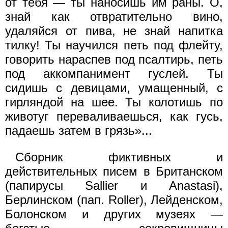
от тебя — ты наносишь им раны. О,
знай как отвратительно вино,
удаляйся от пива, не знай напитка
тилку! Ты научился петь под флейту,
говорить нараспев под псалтирь, петь
под аккомпанимент гуслей. Ты
сидишь с девицами, умащенный, с
гирляндой на шее. Ты колотишь по
животуг переваливаешься, как гусь,
падаешь затем в грязь»...
Сборник фиктивных и
действительных писем в Британском
(папирусы Sallier и Anastasi),
Берлинском (пап. Roller), Лейденском,
Болонском и других музеях —