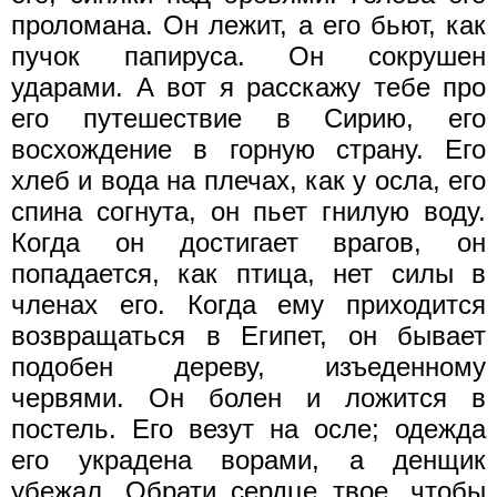
проломана. Он лежит, а его бьют, как
пучок папируса. Он сокрушен
ударами. А вот я расскажу тебе про
его путешествие в Сирию, его
восхождение в горную страну. Его
хлеб и вода на плечах, как у осла, его
спина согнута, он пьет гнилую воду.
Когда он достигает врагов, он
попадается, как птица, нет силы в
членах его. Когда ему приходится
возвращаться в Египет, он бывает
подобен дереву, изъеденному
червями. Он болен и ложится в
постель. Его везут на осле; одежда
его украдена ворами, а денщик
убежал. Обрати сердце твое, чтобы