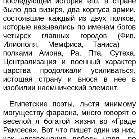
последующей истории его; в стране
было два визиря, два корпуса армии,
состоявшие каждый из двух полков,
которые назывались по именам богов
четырех главных городов (Фив,
Илиополя, Мемфиса, Таниса) —
полками Амона, Ра, Пта, Сутеха.
Централизация и военный характер
царства продолжали усиливаться,
истощая страну и внося в нее в
изобилии наемнический элемент.
Египетские поэты, льстя мнимому
могуществу фараона, много говорят о
веселой я богатой жизни во «Граде
Рамсеса». Вот что пишет один из них,
как «возвещение побед» царя, по