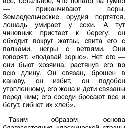
все; остальное, что попало на гумно
— приканчивают воры.
Земледельческие орудия портятся,
лошадь умирает у сохи. А тут
чиновник пристает к берегу; он
обходит вокруг жатвы, свита его с
палками, негры с ветвями. Они
говорят: «подавай зерно». Нет его —
они бьют хозяина, растянув его во
всю длину. Он связан, брошен в
канаву, он избит, он подобен
утопленному, его жена и дети связаны
перед ним; его соседи бросают все и
бегут, гибнет их хлеб».
Таким образом, основа
благосостояния классической страны