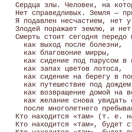
   Сердца злы. Человек, на кото
   Нет справедливых. Земля — пр
   Я подавлен несчастием, нет у
   Злодей поражает землю, и нет
   Смерть стоит сегодня передо 
     как выход после болезни,

     как благовоние мирры,

     как сидение под парусом в 
     как запах цветов лотоса, 

     как сидение на берегу в поп
     как путешествие под дождем,
     как возвращение домой на в
     как желание снова увидать с
     после многолетнего пребыван
   Кто находится «там» (т. е. н
   Кто находится «там», будет с