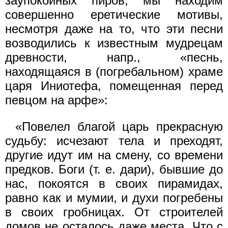
заупокойных пиров, мы находим
совершенно еретические мотивы,
несмотря даже на то, что эти песни
возводились к известным мудрецам
древности, напр., «песнь,
находящаяся в (погребальном) храме
царя Иниотефа, помещенная перед
певцом на арфе»:
«Повелел благой царь прекрасную
судьбу: исчезают тела и преходят,
другие идут им на смену, со времени
предков. Боги (т. е. дари), бывшие до
нас, покоятся в своих пирамидах,
равно как и мумии, и духи погребены
в своих гробницах. От строителей
домов не осталось даже места. Что с