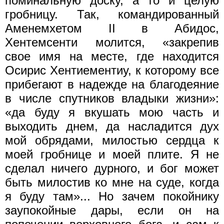
поминальную доску, а то и целую
гробницу. Так, командированный
Аменемхетом II в Абидос,
Хентемсенти молится, «закрепив
свое имя на месте, где находится
Осирис Хентиементиу, к которому все
прибегают в надежде на благодеяние
в числе спутников владыки жизни»:
«да буду я вкушать мою часть и
выходить днем, да насладится дух
мой обрядами, милостью сердца к
моей гробнице и моей плите. Я не
сделал ничего дурного, и бог может
быть милостив ко мне на суде, когда
я буду там»... Но зачем покойнику
заупокойные дары, если он на