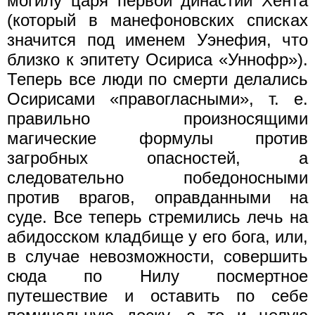
могилу царя первой династии Хента
(который в манефоновских списках
значится под именем Уэнефия, что
близко к эпитету Осириса «Уннофр»).
Теперь все люди по смерти делались
Осирисами «правогласными», т. е.
правильно произносящими
магические формулы против
загробных опасностей, а
следовательно победоносными
против врагов, оправданными на
суде. Все теперь стремились лечь на
абидосском кладбище у его бога, или,
в случае невозможности, совершить
сюда по Нилу посмертное
путешествие и оставить по себе