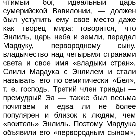
чтимый бог, идеальный царь
сумерийской Вавилонии, — должен
был уступить ему свое место даже
как творец мира; говорится, что
Энлиль, царь неба и земли, передал
Мардуку, первородному сыну,
владычество над четырьмя странами
света и свое имя «владыки стран».
Слили Мардука с Энлилем и стали
называть его по-семитически «Бел»,
т. е. господь. Третий член триады —
премудрый Эа — также был весьма
почитаем и едва ли не более
популярен и близок к людям, чем
«воитель» Энлиль. Поэтому Мардука
объявили его «первородным сыном»,