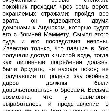
покойник проходил чрез семь ворот,
охраняемых стражами; пройдя все
врата, он подводится двумя
демонами к Анунакам, которые судят
его с богиней Маммету. Смысл этого
суда и его последствия неясны.
Известно только, что павшие в бою
получали доступ к чистой воде, тогда
как лишенные погребения должны
были бродить, не находя покоя; не
получавшие от родных заупокойных
даров должны были
довольствоваться отбросами. Весьма
возможно, что у вавилонян
выработалось и представление о
воздаянии за гробом по заслугам, но