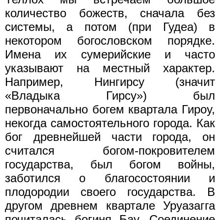
количество божеств, сначала без
системы, а потом (при Гудеа) в
некотором богословском порядке.
Имена их сумерийские и часто
указывают на местный характер.
Например, Нингирсу (значит
«Владыка Гирсу») был
первоначально богем квартала Гироу,
некогда самостоятельного города. Как
бог древнейшей части города, он
считался богом-покровителем
государства, был богом войны,
заботился о благосостоянии и
плодородии своего государства. В
другом древнем квартале Уруазагга
почиталась богиня Бау. Соединение