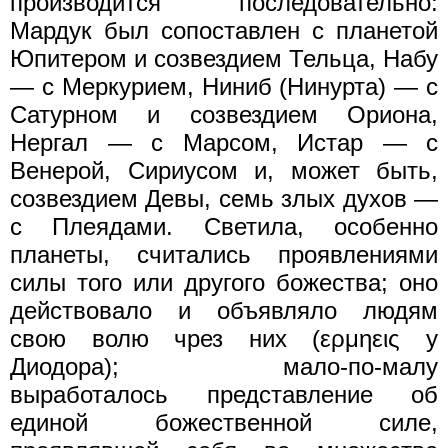
производится последовательно:
Мардук был сопоставлен с планетой
Юпитером и созвездием Тельца, Набу
— с Меркурием, Ниниб (Нинурта) — с
Сатурном и созвездием Ориона,
Нергал — с Марсом, Истар — с
Венерой, Сириусом и, может быть,
созвездием Девы, семь злых духов —
с Плеядами. Светила, особенно
планеты, считались проявлениями
силы того или другого божества; оно
действовало и объявляло людям
свою волю чрез них (ερμηεις у
Диодора); мало-по-малу
выработалось представление об
единой божественной силе,