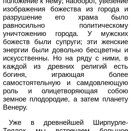
положение к нему; наоборот, увезение
изображения божества из города и
разрушение его храма было
равносильно политическому
уничтожению города. У мужских
божеств были супруги; эти женские
энергии были довольно бесцветны и
искусственны. Но на ряду с ними, в
каждой из древних религий есть
богиня, играющая более
самостоятельную и самдовлеющую
роль и олицетворяющая собою
земное плодородие, а затем планету
Венеру.
Уже в древнейшей Ширпурле-
Теллох мы встречаем большое