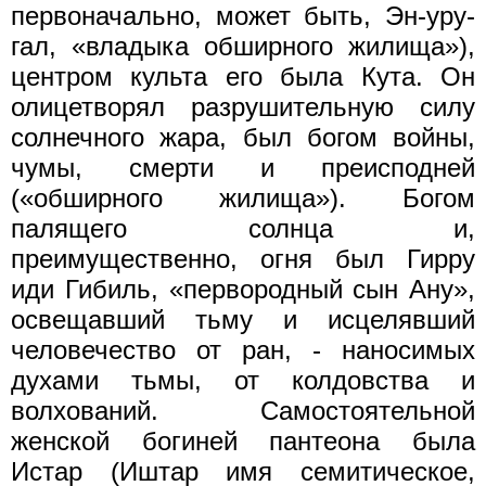
первоначально, может быть, Эн-уру-
гал, «владыка обширного жилища»),
центром культа его была Кута. Он
олицетворял разрушительную силу
солнечного жара, был богом войны,
чумы, смерти и преисподней
(«обширного жилища»). Богом
палящего солнца и,
преимущественно, огня был Гирру
иди Гибиль, «первородный сын Ану»,
освещавший тьму и исцелявший
человечество от ран, - наносимых
духами тьмы, от колдовства и
волхований. Самостоятельной
женской богиней пaнтеона была
Истар (Иштар имя семитическое,