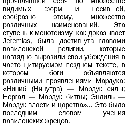
проявлявшей себя во множестве
видимых форм и носившей,
сообразно этому, множество
различных наименований. Эта
ступень к монотеизму, как доказывает
Jeremias, была достигнута главами
вавилонской религии, которые
наглядно выразили свои убеждения в
часто цитируемом позднем тексте, в
котором боги объявляются
различными проявлениями Мардука:
«Ниниб (Нинутра) — Мардук силы;
Нергал — Мардук битвы; Энлиль —
Мардук власти и царства»... Это было
последним словом учения
вавилонских жрецов.