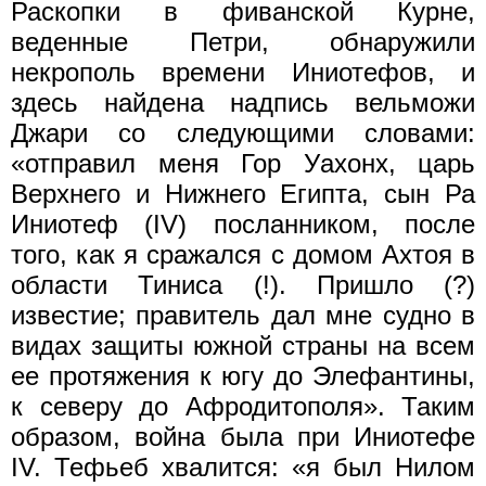
Раскопки в фиванской Курне,
веденные Петри, обнаружили
некрополь времени Иниотефов, и
здесь найдена надпись вельможи
Джари со следующими словами:
«отправил меня Гор Уахонх, царь
Верхнего и Нижнего Египта, сын Ра
Иниотеф (IV) посланником, после
того, как я сражался с домом Ахтоя в
области Тиниса (!). Пришло (?)
известие; правитель дал мне судно в
видах защиты южной страны на всем
ee протяжения к югу до Элефантины,
к северу до Афродитополя». Таким
образом, война была при Иниотефе
IV. Тефьеб хвалится: «я был Нилом