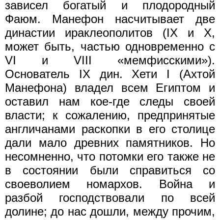
зависел богатый и плодородный
Фаюм. Манефон насчитывает две
династии ираклеополитов (IX и X,
может быть, частью одновременно с
VI и VIII «мемфисскими»).
Основатель IX дин. Хети I (Ахтой
Манефона) владел всем Египтом и
оставил нам кое-где следы своей
власти; к сожалению, предпринятые
англичанами раскопки в его столице
дали мало древних памятников. Но
несомненно, что потомки его также не
в состоянии были справиться со
своеволием номархов. Война и
разбой господствовали по всей
долине; до нас дошли, между прочим,