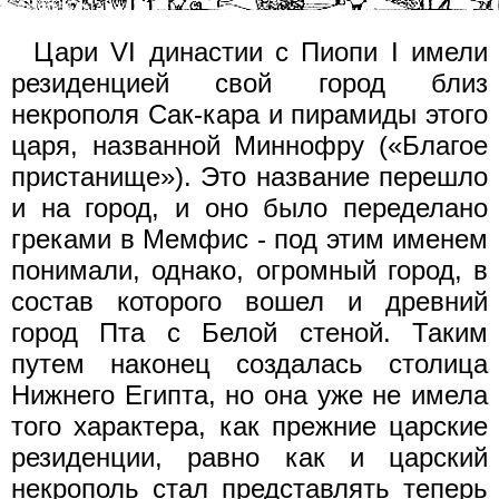
Цари VI династии с Пиопи I имели
резиденцией свой город близ
некрополя Сак-кара и пирамиды этого
царя, названной Миннофру («Благое
пристанище»). Это название перешло
и на город, и оно было переделано
греками в Мемфис - под этим именем
понимали, однако, огромный город, в
состав которого вошел и древний
город Пта с Белой стеной. Таким
путем наконец создалась столица
Нижнего Египта, но она уже не имела
того характера, как прежние царские
резиденции, равно как и царский
некрополь стал представлять теперь