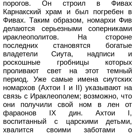
порогов. Он строил в Фивах
Карнакский храм и был погребен в
Фивах. Таким образом, номархи Фив
делаются серьезными соперниками
ираклеополитов. На стороне
последних становятся богатые
владетели Сиута, надписи и
роскошные гробницы которых
проливают свет на этот темный
период. Уже самые имена сиутских
номархов (Ахтои I и II) указывают на
связь с Ираклеополем; возможно, что
они получили свой ном в лен от
фараонов IX дин. Ахтои I,
воспитанный с царскими детьми,
хвалится своими заботами о