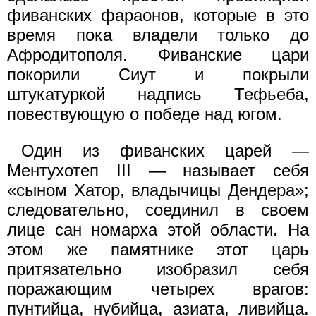
фиванских фараонов, которые в это
время пока владели только до
Афродитополя. Фиванские цари
покорили Сиут и покрыли
штукатуркой надпись Тефьеба,
повествующую о победе над югом.
Один из фиванских царей —
Ментухотеп III — называет себя
«сыном Хатор, владычицы Дендера»;
следовательно, соединил в своем
лице сан номарха этой области. На
этом же памятнике этот царь
притязательно изобразил себя
поражающим четырех врагов:
пунтийца, нубийца, азиата, ливийца.