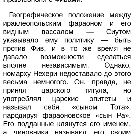
Географическое положение между
ираклеопольским фараоном и его
видным вассалом — Сиутом
указывало ему политику — быть
против Фив, и в то же время не
давало возможности сделаться
вполне независимым. Однако,
номарху Нехери недоставало до этого
весьма немногого. Он, правда, не
принял царского титула, но
употреблял царские эпитеты и
называл себя «сыном Тота»,
пародируя фараоновское «сын Ра».
Его подданные клянутся его именем,
а чиновники называют его своим