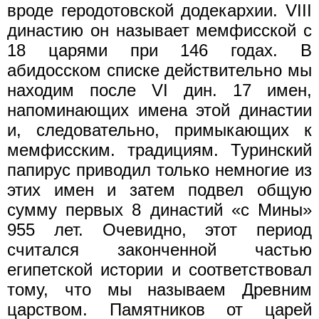
вроде геродотовской додекархии. VIII
династию он называет мемфисской с
18 царями при 146 годах. В
абидосском списке действительно мы
находим после VI дин. 17 имен,
напоминающих имена этой династии
и, следовательно, примыкающих к
мемфисским. традициям. Туринский
папирус приводил только немногие из
этих имен и затем подвел общую
сумму первых 8 династий «с Мины»
955 лет. Очевидно, этот период
считался законченной частью
египетской истории и соответствовал
тому, что мы называем Древним
царством. Памятников от царей