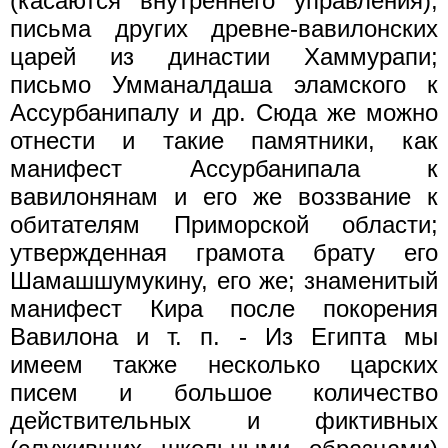
(касаются внутреннего управления);
письма других древне-вавилонских
царей из династии Хаммурапи;
письмо Умманалдаша эламского к
Ассурбанипалу и др. Сюда же можно
отнести и такие памятники, как
манифест Ассурбанипала к
вавилонянам и его же воззвание к
обитателям Приморской области;
утвержденная грамота брату его
Шамашшумукину, его же; знаменитый
манифест Кира после покорения
Вавилона и т. п. - Из Египта мы
имеем также несколько царских
писем и большое количество
действительных и фиктивных