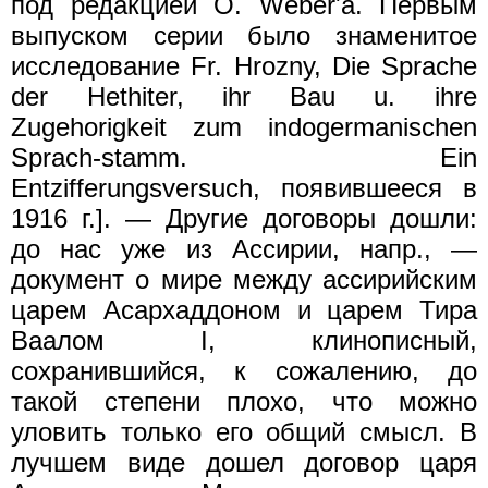
под редакцией О. Wеbеr'а. Первым
выпуском серии было знаменитое
исследование Fr. Нrоznу, Die Sprache
der Hethiter, ihr Bau u. ihre
Zugehorigkeit zum indogermanischen
Sprach-stamm. Ein
Entzifferungsversuch, появившееся в
1916 г.]. — Другие договоры дошли:
до нас уже из Ассирии, напр., —
документ о мире между ассирийским
царем Асархаддоном и царем Тира
Ваалом I, клинописный,
сохранившийся, к сожалению, до
такой степени плохо, что можно
уловить только его общий смысл. В
лучшем виде дошел договор царя