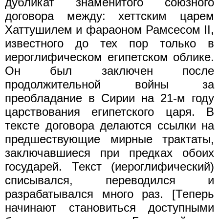
дубликат знаменитого союзного
договора между: хеттским царем
Хаттушилем и фараоном Рамсесом II,
известного до тех пор только в
иероглифическом египетском облике.
Он был заключен после
продолжительной войны за
преобладание в Сирии на 21-м году
царствования египетского царя. В
тексте договора делаются ссылки на
предшествующие мирные трактаты,
заключавшиеся при предках обоих
государей. Текст (иероглифический)
списывался, переводился и
разрабатывался много раз. [Теперь
начинают становиться доступными