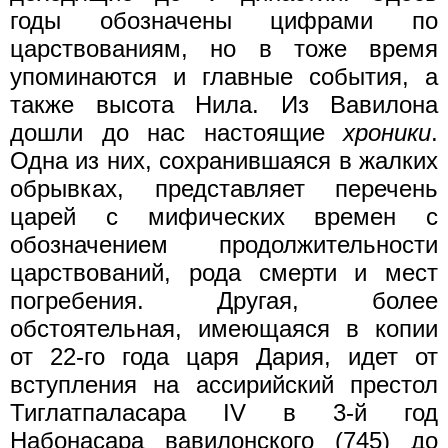
годы обозначены цифрами по
царствованиям, но в тоже время
упоминаются и главные события, а
также высота Нила. Из Вавилона
дошли до нас настоящие
хроники
.
Одна из них, сохранившаяся в жалких
обрывках, представляет перечень
царей с мифических времен с
обозначением продолжительности
царствований, рода смерти и мест
погребения. Другая, более
обстоятельная, имеющаяся в копии
от 22-го года царя Дария, идет от
вступления на ассирийский престол
Тиглатпаласара IV в 3-й год
Набонасара вавилонского (745) до