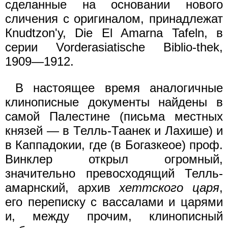
сделанные на основании нового
сличения с оригиналом, принадлежат
Кnudtzоn'y, Die El Amarna Tafeln, в
серии Vorderasiatische Biblio-thek,
1909—1912.
В настоящее время аналогичные
клинописные документы найдены в
самой Палестине (письма местных
князей — в Телль-Таанек и Лахише) и
в Каппадокии, где (в Богазкеое) проф.
Винклер открыл огромный,
значительно превосходящий Телль-
амарнский, архив
хеттского царя
,
его переписку с вассалами и царями
и, между прочим, клинописный