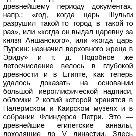
древнейшему периоду документах,
напр.: «год, когда царь Шульги
разрушил такой-то город в такой-то
раз», или «когда он выдал царевну за
князя Аншанского», или «когда царь
Пурсин: назначил верховного жреца в
Эриду» и т. д. Подобное же
летосчисление велось в глубокой
древности и в Египте, как теперь
удалось доказать на основании
большой иероглифической надписи,
обломки 2 копий которой хранятся в
Палермском и Каирском музеях и в
собрании Флиндерса Петри. Это —
древнейшие египетские анналы,
доходящие до V династии. Здесь