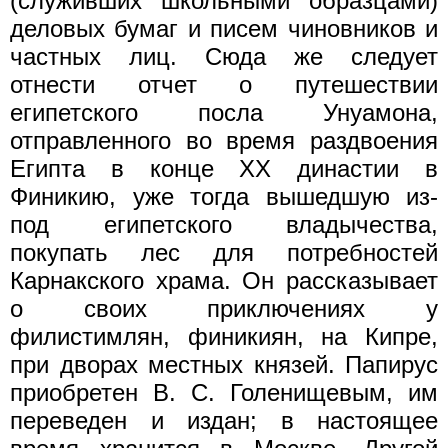
(служивших школьными образцами)
деловых бумаг и писем чиновников и
частных лиц. Сюда же следует
отнести отчет о путешествии
египетского посла Унуамона,
отправленного во время раздвоения
Египта в конце XX династии в
Финикию, уже тогда вышедшую из-
под египетского владычества,
покупать лес для потребностей
Карнакского храма. Он рассказывает
о своих приключениях у
филистимлян, финикиян, на Кипре,
при дворах местных князей. Папирус
приобретен В. С. Голенищевым, им
переведен и издан; в настоящее