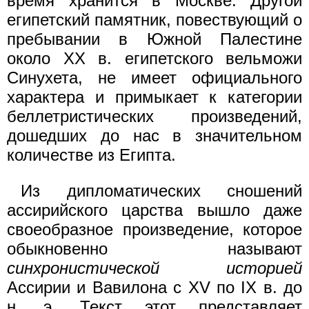
время хранится в Москве. Другой
египетский памятник, повествующий о
пребывании в Южной Палестине
около XX в. египетского вельможи
Синухета, не имеет официального
характера и примыкает к категории
беллетристических произведений,
дошедших до нас в значительном
количестве из Египта.
Из дипломатических сношений
ассирийского царства вышло даже
своеобразное произведение, которое
обыкновенно называют
синхронистической историей
Ассирии и Вавилона с XV по IX в. до
н. э. Текст этот представляет