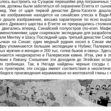
шлось выстроить на Суэцком перешейке ряд пограничных у
ом, должны были заботиться об охранении Египта от сынов «
мид. Уже от царя первой династии Дена-Хасехти дошла
же изображение находится на синайских утесах в Вади-
е дошло изображение, весьма характерное по ясно выраж
ого Древнего царства в Египте не прекращались столкнов
 двигались вперед. Синайский полуостров (по-егип. Мафке
аменоломнями; цари снаряжали экспедиции для разработки
али Ментиу и Шасу. Последний царь третьей династии Сно
тычках на Синае: один медный рудник носил в Синае и
фру упоминаются большие экспедиции в Нубию; Палермск
ных мужчин и женщин и 200 тыс. голов быков и овец». Здес
аются неоднократно в Палермском камне. Итак, уже в эт
кию к Ливану. Сношения эти доходили до Эгейских остро
их гробницах. Так, в Негаде найдены черные сосуды 
ных пунктиром; эти сосуды имеют соответствия в неолитич
Абидосе произведения керамиковые из желтоватой глины 