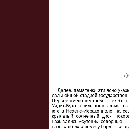
Ку
Далее, памятники эти ясно указ
дальнейшей стадией государствен
Первое имело центром г. Нехебт, г
Уадит-Буто, в виде змеи; кроме тог
юге в Нехене-Иераконполе, на сев
крылатый солнечный диск, покор
назывались «сутени», северные — 
называло их «шемесу Гор» — «Служ