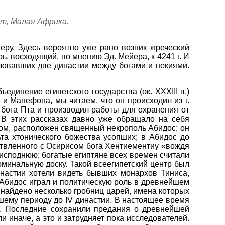
ут, Малая Африка.
еру. Здесь вероятно уже рано возник жреческий
, восходящий, по мнению Эд. Мейера, к 4241 г. И
зовавших две династии между богами и некиями.
единение египетского государства (ок. XXXIII в.)
и Манефона, мы читаем, что он происходил из г.
бога Пта и производил работы для охранения от
 В этих рассказах давно уже обращало на себя
ром, расположен священный некрополь Абидос; он
ьта хтонического божества усопших; в Абидос до
ствленного с Осирисом бога Хентиементиу «вождя
реисподнюю; богатые египтяне всех времен считали
оминальную доску. Такой всеегипетский центр был
инастии хотели видеть бывших монархов Тиниса,
Абидос играл и политическую роль в древнейшем
 найдено несколько гробниц царей, имена которых
йшему периоду до IV династии. В настоящее время
в. Последние сохранили предания о древнейшей
и иначе, а это и затрудняет пока исследователей.