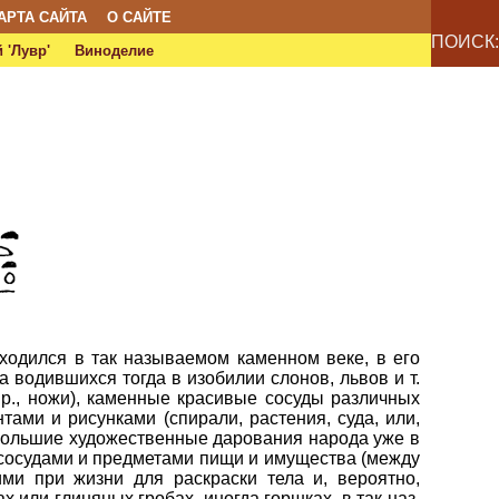
АРТА САЙТА
О САЙТЕ
ПОИСК:
 'Лувр'
Виноделие
аходился в так называемом каменном веке, в его
 водившихся тогда в изобилии слонов, львов и т.
р., ножи), каменные красивые сосуды различных
ами и рисунками (спирали, растения, суда, или,
 большие художественные дарования народа уже в
 сосудами и предметами пищи и имущества (между
ми при жизни для раскраски тела и, вероятно,
или глиняных гробах, иногда горшках, в так наз.