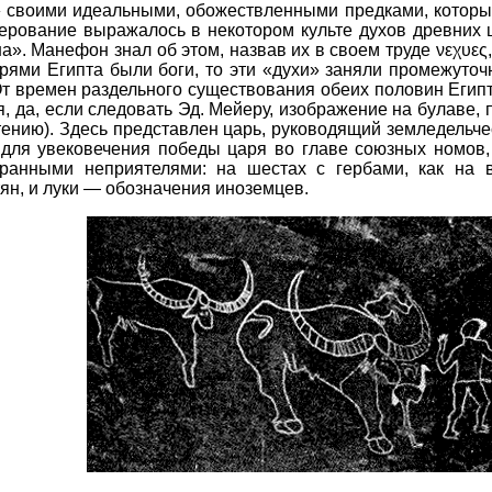
» своими идеальными, обожествленными предками, котор
верование выражалось в некотором культе духов древних
а». Манефон знал об этом, назвав их в своем труде νεχυες,
рями Египта были боги, то эти «духи» заняли промежуточ
т времен раздельного существования обеих половин Егип
, да, если следовать Эд. Мейеру, изображение на булаве,
ению). Здесь представлен царь, руководящий земледельче
 для увековечения победы царя во главе союзных номов,
ранными неприятелями: на шестах с гербами, как на в
н, и луки — обозначения иноземцев.