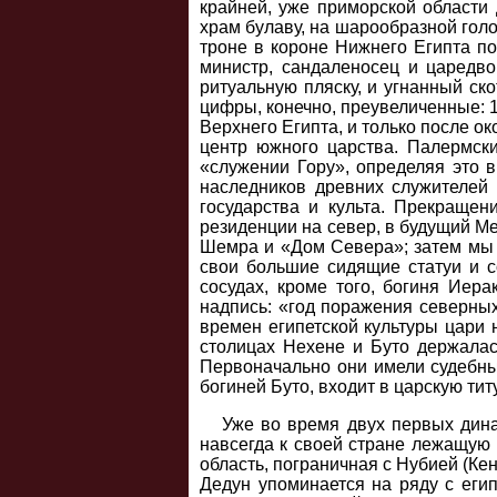
крайней, уже приморской области 
храм булаву, на шарообразной голо
троне в короне Нижнего Египта по
министр, сандаленосец и царедв
ритуальную пляску, и угнанный ск
цифры, конечно, преувеличенные: 12
Верхнего Египта, и только после 
центр южного царства. Палермск
«служении Гору», определяя это 
наследников древних служителей
государства и культа. Прекращен
резиденции на север, в будущий М
Шемра и «Дом Севера»; затем мы в
свои большие сидящие статуи и 
сосудах, кроме того, богиня Иер
надпись: «год поражения северны
времен египетской культуры цари 
столицах Нехене и Буто держалас
Первоначально они имели судебные
богиней Буто, входит в царскую тит
Уже во время двух первых дина
навсегда к своей стране лежащую 
область, пограничная с Нубией (Ке
Дедун упоминается на ряду с егип