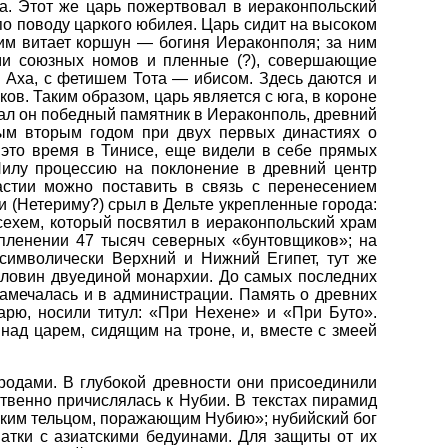
ра. Этот же царь пожертвовал в иераконпольский
по поводу царкого юбилея. Царь сидит на высоком
ним витает коршун — богиня Иераконполя; за ним
ами союзных номов и пленные (?), совершающие
 у Аха, с фетишем Тота — ибисом. Здесь даются и
ков. Таким образом, царь является с юга, в короне
вал он победный памятник в Иераконполь, древний
дым вторым годом при двух первых династиях о
 это время в Тинисе, еще видели в себе прямых
Нилу процессию на поклонение в древний центр
астии можно поставить в связь с перенесением
и (Нетериму?) срыл в Дельте укрепленные города:
сехем, который посвятил в иераконпольский храм
пленении 47 тысяч северных «бунтовщиков»; на
 символически Верхний и Нижний Египет, тут же
оловин двуединой монархии. До самых последних
замечалась и в администрации. Память о древних
арю, носили титул: «При Нехене» и «При Буто».
над царем, сидящим на троне, и, вместе с змеей
родами. В глубокой древности они присоединили
твенно причислялась к Нубии. В текстах пирамид
ликим тельцом, поражающим Нубию»; нубийский бог
ватки с азиатскими бедуинами. Для защиты от их