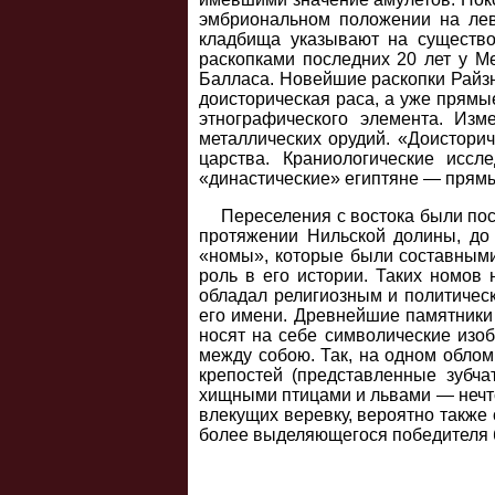
эмбриональном положении на лев
кладбища указывают на существо
раскопками последних 20 лет у М
Балласа. Новейшие раскопки Райзн
доисторическая раса, а уже прямые
этнографического элемента. Изм
металлических орудий. «Доисторич
царства. Краниологические иссл
«династические» египтяне — прямы
Переселения с востока были по
протяжении Нильской долины, до 
«номы», которые были составными
роль в его истории. Таких номов
обладал религиозным и политическ
его имени. Древнейшие памятники е
носят на себе символические изо
между собою. Так, на одном облом
крепостей (представленные зубч
хищными птицами и львами — нечто
влекущих веревку, вероятно также 
более выделяющегося победителя б