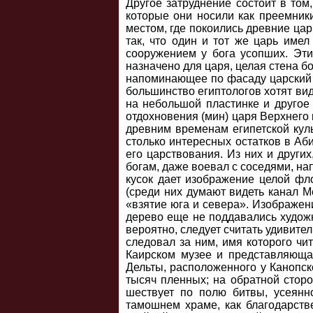
Другое затруднение состоит в том
которые они носили как преемник
местом, где покоились древние ца
так, что один и тот же царь име
сооружением у бога усопших. Эт
назначено для царя, целая стена 
напоминающее по фасаду царский д
большинство египтологов хотят вид
на небольшой пластинке и другое 
отдохновения (мин) царя Верхнего 
древним временам египетской куль
столько интересных остатков в Аб
его царствования. Из них и други
богам, даже воевал с соседями, на
кусок дает изображение целой фл
(среди них думают видеть канал 
«взятие юга и севера». Изображен
дерево еще не поддавались художн
вероятно, следует считать удивите
следовал за ним, имя которого чи
Каирском музее и представляюща
Дельты, расположенного у Канопско
тысяч пленных; на обратной сторо
шествует по полю битвы, усеянн
тамошнем храме, как благодарств