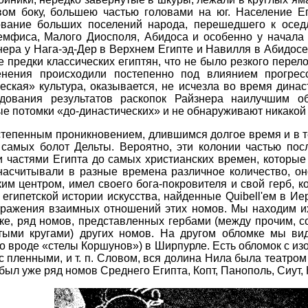
ом боку, большею частью головами на юг. Население Е
вание больших поселений народа, перешедшего к осед
емфиса, Малого Диосполя, Абидоса и особенно у начала
ера у Нага-эд-Дер в Верхнем Египте и Навилля в Абидосе 
 предки классических египтян, что не было резкого перел
енения происходили постепенно под влиянием прогрес
еская» культура, оказывается, не исчезла во время дина
едования результатов раскопок Райзнера наилучшим о
е потомки «до-династических» и не обнаруживают никакой
степенным проникновением, длившимся долгое время и в т
самых болот Дельты. Вероятно, эти колонии частью пос
 частями Египта до самых христианских времен, которы
 насчитывали в разные времена различное количество, о
им центром, имел своего бога-покровителя и свой герб,
гипетской истории искусства, найденные Quibell'eм в Иер
бражения взаимных отношений этих номов. Мы находим их
ке, ряд номов, представленных гербами (между прочим, со
атыми кругами) других номов. На другом обломке мы в
 вроде «стелы Коршунов») в Ширпурле. Есть обломок с из
с пленными, и т. п. Словом, вся долина Нила была театром
ыл уже ряд номов Среднего Египта, Копт, Панополь, Сиут,