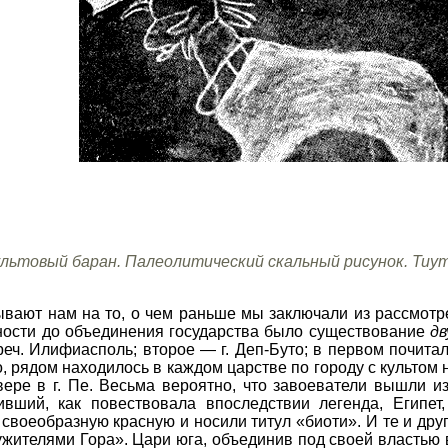
льтовый баран. Палеолитический скальный рисунок. Тиут
ывают нам на то, о чем раньше мы заключали из рассмотр
ности до объединения государства было существование
дв
реч. Илифиасполь; второе — г. Деп-Буто; в первом почита
о, рядом находилось в каждом царстве по городу с культом 
ере в г. Пе. Весьма вероятно, что завоеватели вышли из 
ивший, как повествовала впоследствии легенда, Египе
своеобразную красную и носили титул «биоти». И те и дру
ителями Гора». Цари юга, объединив под своей властью ве