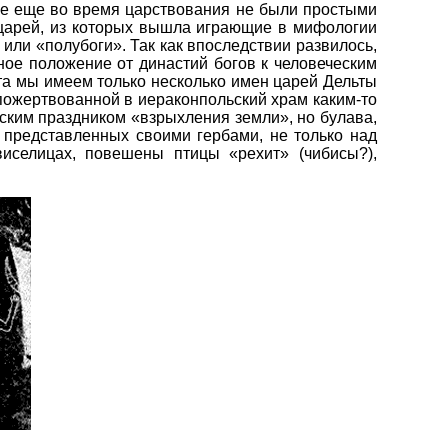
ые еще во время царствования не были простыми
 царей, из которых вышла играющие в мифологии
 или «полубоги». Так как впоследствии развилось,
ное положение от династий богов к человеческим
та мы имеем только несколько имен царей Дельты
 пожертвованной в иераконпольский храм каким-то
ским праздником «взрыхления земли», но булава,
 представленных своими гербами, не только над
иселицах, повешены птицы «рехит» (чибисы?),