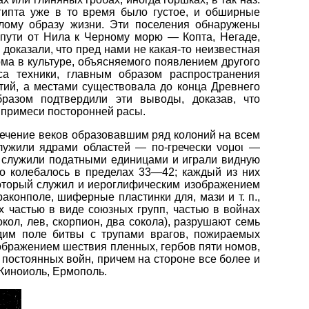
гипта уже в то время было густое, и обширные
лому образу жизни. Эти поселения обнаружены
 пути от Нила к Черному морю — Копта, Негаде,
доказали, что пред нами не какая-то неизвестная
ома в культуре, объясняемого появлением другого
са техники, главным образом распространения
стий, а местами существовала до конца Древнего
бразом подтвердили эти выводы, доказав, что
 примеси посторонней расы.
ечение веков образовавшим ряд колоний на всем
лужили ядрами областей — по-гречески νομοι —
е служили податными единицами и играли видную
но колебалось в пределах 33—42; каждый из них
 который служил и иероглифическим изображением
аконполе, шиферные пластинки для, мази и т. п.,
 частью в виде союзных групп, частью в войнах
кол, лев, скорпион, два сокола), разрушают семь
идим поле битвы с трупами врагов, пожираемых
ображением шествия пленных, гербов пяти номов,
 постоянных войн, причем на стороне все более и
 Киноиоль, Ермополь.