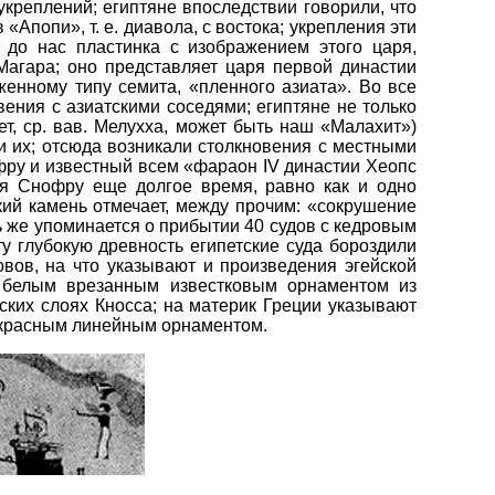
креплений; египтяне впоследствии говорили, что
Апопи», т. е. диавола, с востока; укрепления эти
 до нас пластинка с изображением этого царя,
Магара; оно представляет царя первой династии
енному типу семита, «пленного азиата». Во все
ения с азиатскими соседями; египтяне не только
т, ср. вав. Мелухха, может быть наш «Малахит»)
 их; отсюда возникали столкновения с местными
фру и известный всем «фараон IV династии Хеопс
мя Снофру еще долгое время, равно как и одно
ий камень отмечает, между прочим: «сокрушение
ь же упоминается о прибытии 40 судов с кедровым
у глубокую древность египетские суда бороздили
вов, на что указывают и произведения эгейской
с белым врезанным известковым орнаментом из
еских слоях Кносса; на материк Греции указывают
с красным линейным орнаментом.