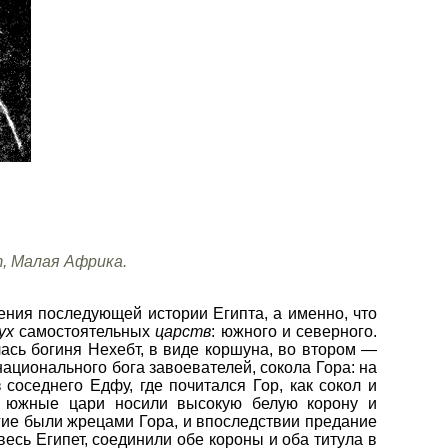
, Малая Африка.
ения последующей истории Египта, а именно, что
ух
самостоятельных
царств
: южного и северного.
лась богиня Нехебт, в виде коршуна, во втором —
национального бога завоевателей, сокола Гора: на
соседнего Едфу, где почитался Гор, как сокол и
т, южные цари носили высокую белую корону и
гие были жрецами Гора, и впоследствии предание
сь Египет, соединили обе короны и оба титула в