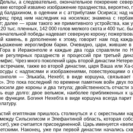
Дельты, а следовательно, окончательное покорение севе
вке которой изваяно изображение празднества, вероятно, 
д балдахином, в одеянии и с аттрибутами Осириса; над 
орец; пред ним наследник на носилках; знамена с герб
от; далее — храм такого же примитивного устройства, как
0 тыс. пленных, 142 000 голов мелкого скота и 400 тыс. бы
окончательной победы надевает северную корону; пожертво
ий камень, в дополнение к этому, говорит нам под каж
выражение иероглифом барки. Очевидно, цари, жившие в
 Гора в Иераконполе и каждые два года справляли по 
ие регулярных празднеств и процессий при третьей дин
емфис. Чрез много поколений царь второй династии Нетере
стречаем, также во второй династии, царя Ваша или Ха-
сосуды с надписями и изображениями, повествующими о 
аконполя — Элькаба, Нехебт, в виде коршуна, связывает
х». Это пока последний по времени памятник войн двух п
носили две короны и два титула; двойственность отчасти 
ь еще долго: двое вельмож, наиболее приближенных к ц
 функции. Богиня Нехебта в виде коршуна всегда парит 
улатуру.
стий египтянам пришлось столкнуться и с окрестными на
между Сильсилисом и Элефантиной область, которая собс
нсет), уже считается присоединенной. Царь именуется «ве
етскими. Наконец, уже при первой династии начались сх