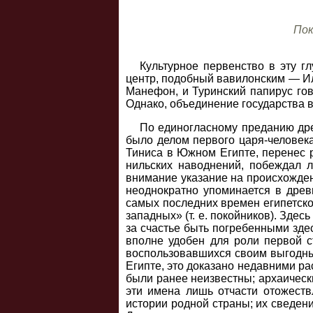
Пок
Культурное первенство в эту г
центр, подобный вавилонским — Или
Манефон, и Туринский папирус го
Однако, объединение государства 
По единогласному преданию древ
было делом первого царя-человека
Тиниса в Южном Египте, перенес 
нильских наводнений, побеждал л
внимание указание на происхожден
неоднократно упоминается в древн
самых последних времен египетско
западных» (т. е. покойников). Зде
за счастье быть погребенными здес
вполне удобен для роли первой с
воспользовавшихся своим выгодны
Египте, это доказано недавними ра
были ранее неизвестны; архаическ
эти имена лишь отчасти отожест
истории родной страны; их сведени