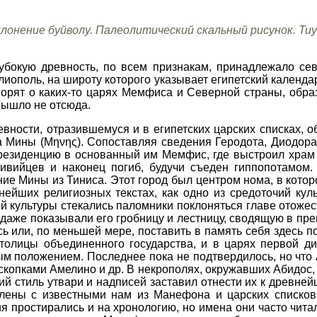
лонение буйволу. Палеолитический скальный рисунок. Ти
лубокую древность, по всем признакам, принадлежало сев
ополь, на широту которого указывает египетский календарь
ворят о каких-то царях Мемфиса и Северной страны, обра
вышло не отсюда.
ности, отразившемуся и в египетских царских списках, объ
 Мины (Μηνης). Сопоставляя сведения Геродота, Диодора 
резиденцию в основанный им Мемфис, где выстроил храм 
ивийцев и наконец погиб, будучи съеден гиппопотамом.
ие Мины из Тиниса. Этот город был центром нома, в кото
ейших религиозных текстах, как одно из средоточий кул
й культуры стекались паломники поклоняться главе отоже
сь даже показывали его гробницу и лестницу, сводящую в п
ь или, по меньшей мере, поставить в память себя здесь п
толицы объединенного государства, и в царях первой д
м положением. Последнее пока не подтвердилось, но что 
скопками Амелино и др. В некрополях, окружавших Абидос,
ий стиль утвари и надписей заставил отнести их к древне
влены с известными нам из Манефона и царских списко
я простирались и на хронологию, но имена они часто читал