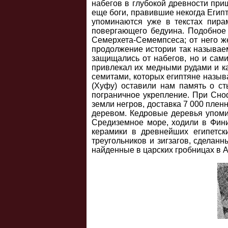
набегов в глубокой древности при
еще боги, правившие некогда Египт
упоминаются уже в текстах пира
повергающего бедуина. Подобное 
Семерхета-Семемпсеса; от него ж
продолжение истории так называем
защищались от набегов, но и сами
привлекал их медными рудами и к
семитами, которых египтяне назыв
(Хуфу) оставили нам память о с
пограничное укрепление. При Сно
земли негров, доставка 7 000 плен
деревом. Кедровые деревья упомин
Средиземное море, ходили в Фини
керамики в древнейших египетск
треугольников и зигзагов, сделан
найденные в царских гробницах в 