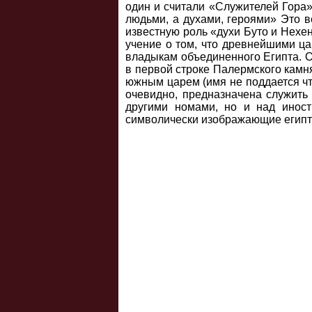
один и считали «Служителей Гора
людьми, а духами, героями» Это 
известную роль «духи Буто и Нехен
учение о том, что древнейшими ца
владыкам объединенного Египта. О
в первой строке Палермского камня
южным царем (имя не поддается чт
очевидно, предназначена служить
другими номами, но и над иност
символически изображающие египтя