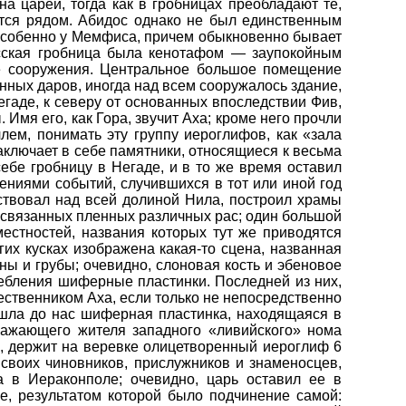
а царей, тогда как в гробницах преобладают те,
ются рядом. Абидос однако не был единственным
, особенно у Мемфиса, причем обыкновенно бывает
осская гробница была кенотафом — заупокойным
е сооружения. Центральное большое помещение
нных даров, иногда над всем сооружалось здание,
гаде, к северу от основанных впоследствии Фив,
Имя его, как Гора, звучит Аха; кроме него прочли
лем, понимать эту группу иероглифов, как «зала
аключает в себе памятники, относящиеся к весьма
ебе гробницу в Негаде, и в то же время оставил
жениями событий, случившихся в тот или иной год
дствовал над всей долиной Нила, построил храмы
и связанных пленных различных рас; один большой
естностей, названия которых тут же приводятся
х кусках изображена какая-то сцена, названная
ны и грубы; очевидно, слоновая кость и эбеновое
ребления шиферные пластинки. Последней из них,
ественником Аха, если только не непосредственно
дошла до нас шиферная пластинка, находящаяся в
ражающего жителя западного «ливийского» нома
ла, держит на веревке олицетворенный иероглиф 6
 своих чиновников, прислужников и знаменосцев,
а в Иераконполе; очевидно, царь оставил ее в
е, результатом которой было подчинение самой: