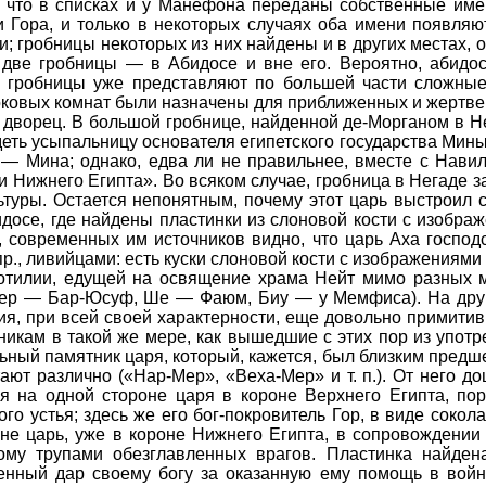
, что в списках и у Манефона переданы собственные имен
и Гора, и только в некоторых случаях оба имени появля
ри; гробницы некоторых из них найдены и в других местах
л две гробницы — в Абидосе и вне его. Вероятно, абид
и гробницы уже представляют по большей части сложны
боковых комнат были назначены для приближенных и жертве
ворец. В большой гробнице, найденной де-Морганом в Не
еть усыпальницу основателя египетского государства Мины. 
— Мина; однако, едва ли не правильнее, вместе с Навил
и Нижнего Египта». Во всяком случае, гробница в Негаде з
туры. Остается непонятным, почему этот царь выстроил с
идосе, где найдены пластинки из слоновой кости с изобра
х, современных им источников видно, что царь Аха госпо
пр., ливийцами: есть куски слоновой кости с изображениям
отилии, едущей на освящение храма Нейт мимо разных м
Мер — Бар-Юсуф, Ше — Фаюм, Биу — у Мемфиса). На други
ия, при всей своей характерности, еще довольно примитив
икам в такой же мере, как вышедшие с этих пор из упот
льный памятник царя, который, кажется, был близким предш
тают различно («Нар-Мер», «Веха-Мер» и т. п.). От него 
я на одной стороне царя в короне Верхнего Египта, по
го устья; здесь же его бог-покровитель Гор, в виде соко
не царь, уже в короне Нижнего Египта, в сопровождении
ому трупами обезглавленных врагов. Пластинка найден
енный дар своему богу за оказанную ему помощь в войн