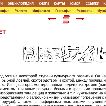
ТИ
ЭНЦИКЛОПЕДИЯ
КНИГИ
КАРТЫ
ЮМОР
ССЫЛКИ
К
софия
Религия
Мифология
География
Рефераты
Музей
ЕТ
од уже на некоторой ступени культурного развития. Он н
рыбной ловлей, скотоводством и охотой, между прочим, на
млю. Изящные орнаментированные поделки из кремня (нап
аментом, глиняные сосуды с белыми и красными орнамент
изображения танцовщиц и животных и т. п.) указывают на
 представления о загробной жизни указывают погребения с
 орудия), а также с шиферными пластинками, служивши
ники, нередко завернутые в шкуры, лежали в круглых ямах 