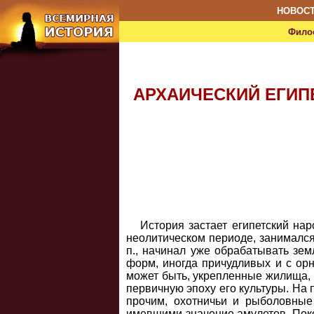
НОВОС
Фило
АРХАИЧЕСКИЙ ЕГИП
История застает египетский нар
неолитическом периоде, занимался 
п., начинал уже обрабатывать зе
форм, иногда причудливых и с орн
может быть, укрепленные жилища, 
первичную эпоху его культуры. На
прочим, охотничьи и рыболовные
имевшими значение амулетов. Покой