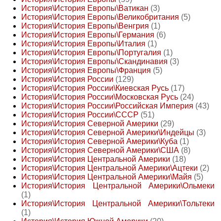
История\История Европы\Ватикан
(3)
История\История Европы\Великобритания
(5)
История\История Европы\Венгрия
(1)
История\История Европы\Германия
(6)
История\История Европы\Италия
(1)
История\История Европы\Португалия
(1)
История\История Европы\Скандинавия
(3)
История\История Европы\Франция
(5)
История\История России
(129)
История\История России\Киевская Русь
(17)
История\История России\Московская Русь
(24)
История\История России\Российская Империя
(43)
История\История России\СССР
(51)
История\История Северной Америки
(29)
История\История Северной Америки\Индейцы
(3)
История\История Северной Америки\Куба
(1)
История\История Северной Америки\США
(8)
История\История Центральной Америки
(18)
История\История Центральной Америки\Ацтеки
(2)
История\История Центральной Америки\Майя
(5)
История\История Центральной Америки\Ольмеки
(1)
История\История Центральной Америки\Тольтеки
(1)