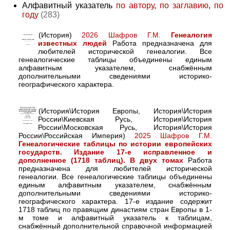
Алфавитный указатель
по автору
,
по заглавию
,
по
году
(283)
(История)
2026 Шафров Г.М.
Генеалогия
известных людей
Работа предназначена для
любителей исторической генеалогии. Все
генеалогические таблицы объединены единым
алфавитным указателем, снабжённым
дополнительными сведениями историко-
географического характера.
(История\История Европы, История\История
России\Киевская Русь, История\История
России\Московская Русь, История\История
России\Российская Империя)
2025 Шафров Г.М.
Генеалогические таблицы по истории европейских
государств. Издание 17-е исправленное и
дополненное (1718 таблиц). В двух томах
Работа
предназначена для любителей исторической
генеалогии. Все генеалогические таблицы объединены
единым алфавитным указателем, снабжённым
дополнительными сведениями историко-
географического характера. 17-е издание содержит
1718 таблиц по правящим династиям стран Европы в 1-
м томе и алфавитный указатель к таблицам,
снабжённый дополнительной справочной информацией