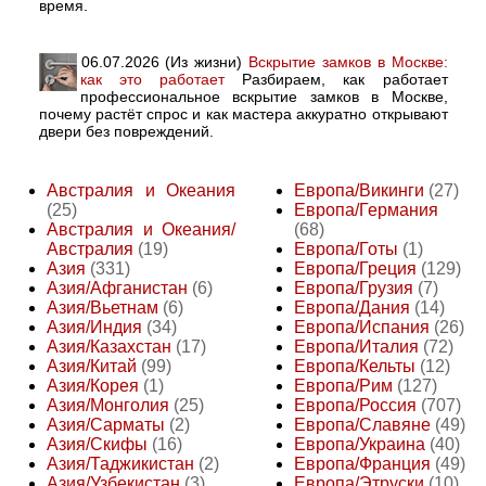
время.
06.07.2026 (Из жизни)
Вскрытие замков в Москве:
как это работает
Разбираем, как работает
профессиональное вскрытие замков в Москве,
почему растёт спрос и как мастера аккуратно открывают
двери без повреждений.
Австралия и Океания
Европа/Викинги
(27)
(25)
Европа/Германия
Австралия и Океания/
(68)
Австралия
(19)
Европа/Готы
(1)
Азия
(331)
Европа/Греция
(129)
Азия/Афганистан
(6)
Европа/Грузия
(7)
Азия/Вьетнам
(6)
Европа/Дания
(14)
Азия/Индия
(34)
Европа/Испания
(26)
Азия/Казахстан
(17)
Европа/Италия
(72)
Азия/Китай
(99)
Европа/Кельты
(12)
Азия/Корея
(1)
Европа/Рим
(127)
Азия/Монголия
(25)
Европа/Россия
(707)
Азия/Сарматы
(2)
Европа/Славяне
(49)
Азия/Скифы
(16)
Европа/Украина
(40)
Азия/Таджикистан
(2)
Европа/Франция
(49)
Азия/Узбекистан
(3)
Европа/Этруски
(10)