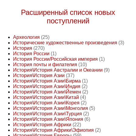
Расширенный список новых
поступлений
Археология
(25)
Исторические художественные произведения
(3)
История
(270)
История России
(1)
История России/Российская империя
(1)
История почты и филателия
(10)
История\История Австралии и Океании
(9)
История\История Азии
(37)
История\История Азии\Бирма
(1)
История\История Азии\Индия
(2)
История\История Азии\Йемен
(2)
История\История Азии\Китай
(4)
История\История Азии\Корея
(2)
История\История Азии\Монголия
(5)
История\История Азии\Турция
(2)
История\История Азии\Япония
(6)
История\История Африки
(22)
История\История Африки\Эфиопия
(2)
История\История Европы
(59)