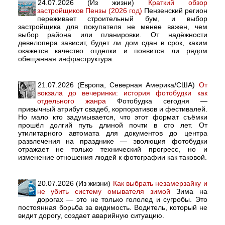
24.07.2026 (Из жизни)
Краткий обзор
застройщиков Пензы (2026 год)
Пензенский регион
переживает строительный бум, и выбор
застройщика для покупателя не менее важен, чем
выбор района или планировки. От надёжности
девелопера зависит, будет ли дом сдан в срок, каким
окажется качество отделки и появится ли рядом
обещанная инфраструктура.
21.07.2026 (Европа, Северная Америка/США)
От
вокзала до вечеринки: история фотобудки как
отдельного жанра
Фотобудка сегодня —
привычный атрибут свадеб, корпоративов и фестивалей.
Но мало кто задумывается, что этот формат съёмки
прошёл долгий путь длиной почти в сто лет. От
утилитарного автомата для документов до центра
развлечения на празднике — эволюция фотобудки
отражает не только технический прогресс, но и
изменение отношения людей к фотографии как таковой.
20.07.2026 (Из жизни)
Как выбрать незамерзайку и
не убить систему омывателя зимой
Зима на
дорогах — это не только гололед и сугробы. Это
постоянная борьба за видимость. Водитель, который не
видит дорогу, создает аварийную ситуацию.