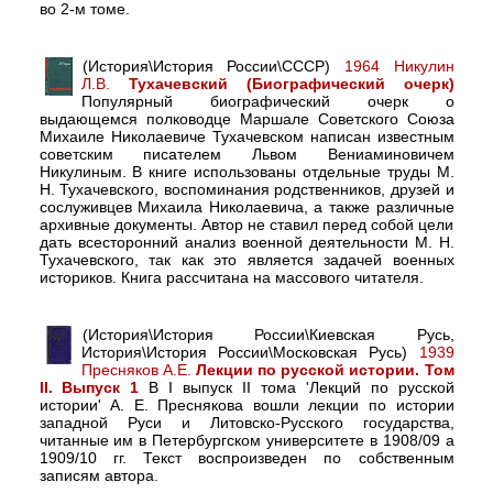
во 2-м томе.
(История\История России\СССР)
1964 Никулин
Л.В.
Тухачевский (Биографический очерк)
Популярный биографический очерк о
выдающемся полководце Маршале Советского Союза
Михаиле Николаевиче Тухачевском написан известным
советским писателем Львом Вениаминовичем
Никулиным. В книге использованы отдельные труды М.
Н. Тухачевского, воспоминания родственников, друзей и
сослуживцев Михаила Николаевича, а также различные
архивные документы. Автор не ставил перед собой цели
дать всесторонний анализ военной деятельности М. Н.
Тухачевского, так как это является задачей военных
историков. Книга рассчитана на массового читателя.
(История\История России\Киевская Русь,
История\История России\Московская Русь)
1939
Пресняков А.Е.
Лекции по русской истории. Том
II. Выпуск 1
В I выпуск II тома 'Лекций по русской
истории' А. Е. Преснякова вошли лекции по истории
западной Руси и Литовско-Русского государства,
читанные им в Петербургском университете в 1908/09 а
1909/10 гг. Текст воспроизведен по собственным
записям автора.