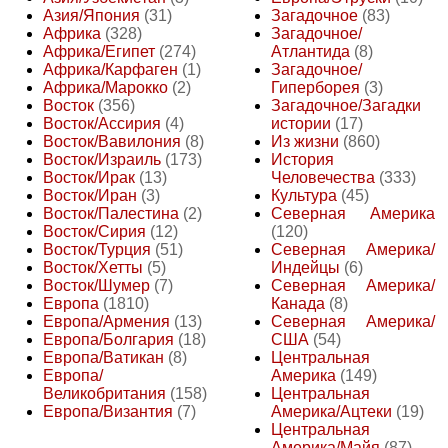
Азия/Япония
(31)
Загадочное
(83)
Африка
(328)
Загадочное/
Африка/Египет
(274)
Атлантида
(8)
Африка/Карфаген
(1)
Загадочное/
Африка/Марокко
(2)
Гиперборея
(3)
Восток
(356)
Загадочное/Загадки
Восток/Ассирия
(4)
истории
(17)
Восток/Вавилония
(8)
Из жизни
(860)
Восток/Израиль
(173)
История
Восток/Ирак
(13)
Человечества
(333)
Восток/Иран
(3)
Культура
(45)
Восток/Палестина
(2)
Северная Америка
Восток/Сирия
(12)
(120)
Восток/Турция
(51)
Северная Америка/
Восток/Хетты
(5)
Индейцы
(6)
Восток/Шумер
(7)
Северная Америка/
Европа
(1810)
Канада
(8)
Европа/Армения
(13)
Северная Америка/
Европа/Болгария
(18)
США
(54)
Европа/Ватикан
(8)
Центральная
Европа/
Америка
(149)
Великобритания
(158)
Центральная
Европа/Византия
(7)
Америка/Ацтеки
(19)
Центральная
Америка/Майя
(87)