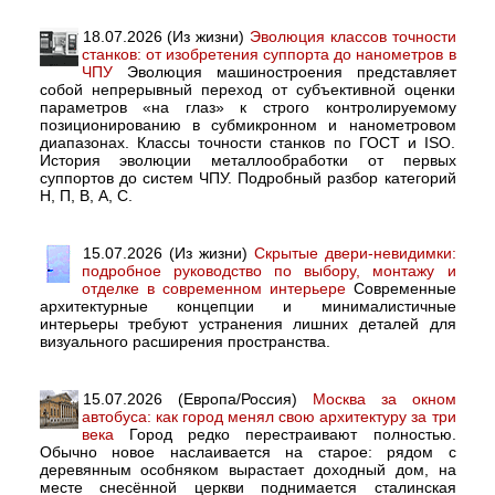
18.07.2026 (Из жизни)
Эволюция классов точности
станков: от изобретения суппорта до нанометров в
ЧПУ
Эволюция машиностроения представляет
собой непрерывный переход от субъективной оценки
параметров «на глаз» к строго контролируемому
позиционированию в субмикронном и нанометровом
диапазонах. Классы точности станков по ГОСТ и ISO.
История эволюции металлообработки от первых
суппортов до систем ЧПУ. Подробный разбор категорий
Н, П, В, А, С.
15.07.2026 (Из жизни)
Скрытые двери-невидимки:
подробное руководство по выбору, монтажу и
отделке в современном интерьере
Современные
архитектурные концепции и минималистичные
интерьеры требуют устранения лишних деталей для
визуального расширения пространства.
15.07.2026 (Европа/Россия)
Москва за окном
автобуса: как город менял свою архитектуру за три
века
Город редко перестраивают полностью.
Обычно новое наслаивается на старое: рядом с
деревянным особняком вырастает доходный дом, на
месте снесённой церкви поднимается сталинская