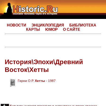
НОВОСТИ
ЭНЦИКЛОПЕДИЯ
БИБЛИОТЕКА
КАРТЫ
ЮМОР
О САЙТЕ
История\Эпохи\Древний
Восток\Хетты
Герни О.Р.
Хетты
- 1987
Культуру ацтеков показали в аутентичных ярких красках