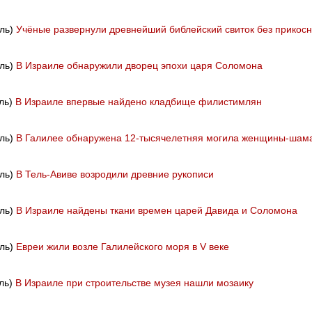
иль)
Учёные развернули древнейший библейский свиток без прикос
иль)
В Израиле обнаружили дворец эпохи царя Соломона
иль)
В Израиле впервые найдено кладбище филистимлян
иль)
В Галилее обнаружена 12-тысячелетняя могила женщины-шам
иль)
В Тель-Авиве возродили древние рукописи
иль)
В Израиле найдены ткани времен царей Давида и Соломона
иль)
Евреи жили возле Галилейского моря в V веке
иль)
В Израиле при строительстве музея нашли мозаику