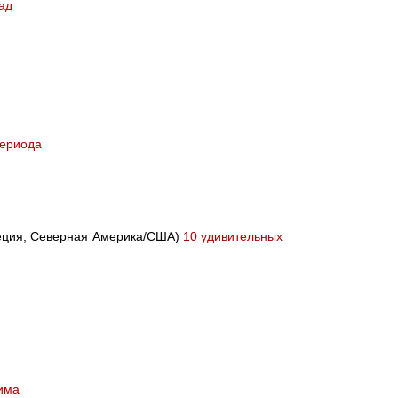
ад
периода
Греция, Северная Америка/США)
10 удивительных
има