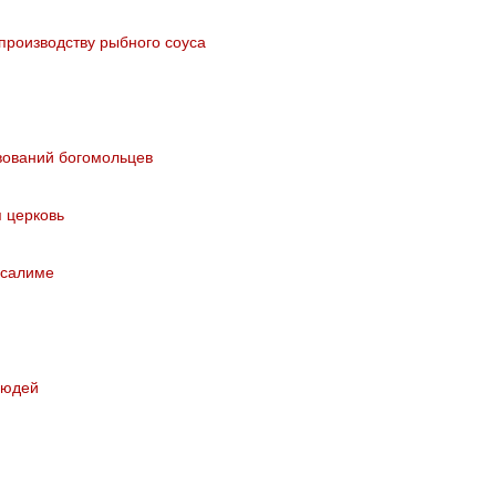
производству рыбного соуса
вований богомольцев
 церковь
усалиме
людей