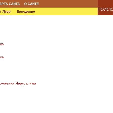
АРТА САЙТА
О САЙТЕ
ПОИСК:
 'Лувр'
Виноделие
ека
ека
 сожжения Иерусалима