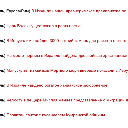
иль, Европа/Рим)
В Израиле нашли древнеримское предприятие по 
иль)
Царь Валак существовал в реальности:
иль)
В Иерусалиме найден 3000-летний камень для расчета пожерт
иль)
На месте тюрьмы в Израиле найдена древнейшая христианская
иль)
Манускрипт из свитков Мёртвого моря впервые показали в Иер
иль)
В Израиле найдено богатое ханаанское захоронение
иль)
Челюсть в пещере Мислия меняет представление о миграции 
иль)
Прочитан свиток с календарем Кумранской общины