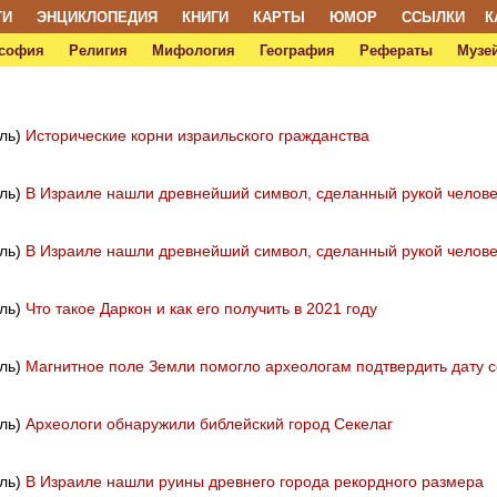
ТИ
ЭНЦИКЛОПЕДИЯ
КНИГИ
КАРТЫ
ЮМОР
ССЫЛКИ
К
софия
Религия
Мифология
География
Рефераты
Музей
иль)
Исторические корни израильского гражданства
иль)
В Израиле нашли древнейший символ, сделанный рукой челов
иль)
В Израиле нашли древнейший символ, сделанный рукой челов
иль)
Что такое Даркон и как его получить в 2021 году
иль)
Магнитное поле Земли помогло археологам подтвердить дату
иль)
Археологи обнаружили библейский город Секелаг
иль)
В Израиле нашли руины древнего города рекордного размера