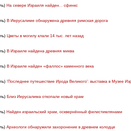
иль)
На севере Израиля найден... сфинкс
иль)
В Иерусалиме обнаружена древняя римская дорога
иль)
Цветы в могилу клали 14 тыс. лет назад
иль)
В Израиле найдена древняя миква
иль)
В Израиле найден «фаллос» каменного века
иль)
'Последнее путешествие Ирода Великого': выставка в Музее Из
иль)
Близ Иерусалима откопали новый храм
иль)
Найден израильский храм, осквернённый филистимлянами
иль)
Археологи обнаружили захоронение в древнем колодце