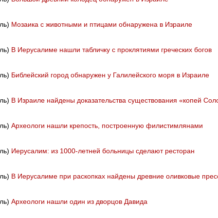
иль)
Мозаика с животными и птицами обнаружена в Израиле
иль)
В Иерусалиме нашли табличку с проклятиями греческих богов
иль)
Библейский город обнаружен у Галилейского моря в Израиле
иль)
В Израиле найдены доказательства существования «копей Со
иль)
Археологи нашли крепость, построенную филистимлянами
иль)
Иерусалим: из 1000-летней больницы сделают ресторан
иль)
В Иерусалиме при раскопках найдены древние оливковые пре
иль)
Археологи нашли один из дворцов Давида