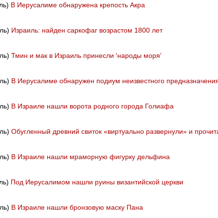
иль)
В Иерусалиме обнаружена крепость Акра
иль)
Израиль: найден саркофаг возрастом 1800 лет
иль)
Тмин и мак в Израиль принесли 'народы моря'
иль)
В Иерусалиме обнаружен подиум неизвестного предназначени
иль)
В Израиле нашли ворота родного города Голиафа
иль)
Обугленный древний свиток «виртуально развернули» и прочит
иль)
В Израиле нашли мраморную фигурку дельфина
иль)
Под Иерусалимом нашли руины византийской церкви
иль)
В Израиле нашли бронзовую маску Пана