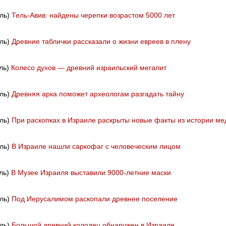
иль)
Тель-Авив: найдены черепки возрастом 5000 лет
иль)
Древние таблички рассказали о жизни евреев в плену
иль)
Колесо духов — древний израильский мегалит
иль)
Древняя арка поможет археологам разгадать тайну
иль)
При раскопках в Израиле раскрыты новые факты из истории ме
иль)
В Израиле нашли саркофаг с человеческим лицом
иль)
В Музее Израиля выставили 9000-летние маски
иль)
Под Иерусалимом раскопали древнее поселение
иль)
Большой древний колодец обнаружен в Израиле