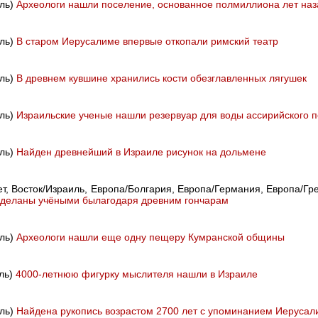
иль)
Археологи нашли поселение, основанное полмиллиона лет наз
иль)
В старом Иерусалиме впервые откопали римский театр
иль)
В древнем кувшине хранились кости обезглавленных лягушек
иль)
Израильские ученые нашли резервуар для воды ассирийского 
иль)
Найден древнейший в Израиле рисунок на дольмене
ет, Восток/Израиль, Европа/Болгария, Европа/Германия, Европа/
 сделаны учёными былагодаря древним гончарам
иль)
Археологи нашли еще одну пещеру Кумранской общины
иль)
4000-летнюю фигурку мыслителя нашли в Израиле
иль)
Найдена рукопись возрастом 2700 лет с упоминанием Иерусал