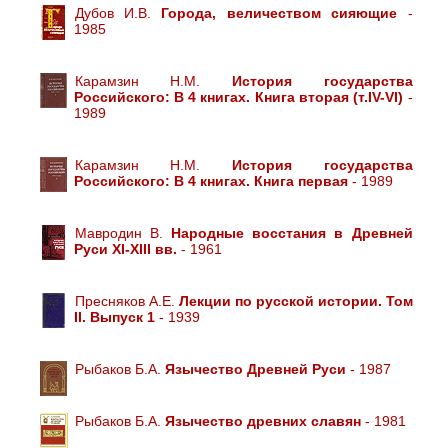
Дубов И.В.
Города, величеством сияющие
-
1985
Карамзин Н.М.
История государства
Российского: В 4 книгах. Книга вторая (т.IV-VI)
-
1989
Карамзин Н.М.
История государства
Российского: В 4 книгах. Книга первая
- 1989
Мавродин В.
Народные восстания в Древней
Руси XI-XIII вв.
- 1961
Пресняков А.Е.
Лекции по русской истории. Том
II. Выпуск 1
- 1939
Рыбаков Б.А.
Язычество Древней Руси
- 1987
Рыбаков Б.А.
Язычество древних славян
- 1981