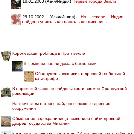
18.01.2003 (Азия/Индия)
Первые города Земли
29.10.2002 (Азия/Индия)
На севере Индии
найдена уникальная наскальная живопись
Королевская гробница в Притлвелле
В Помпеях нашли дома с балконами
Обнаружены «записи» о древней глобальной
катастрофе
В парижской часовне найдены кости времен Французской
революции
На греческом острове найдены сложные древние
сооружения
Обмеление водохранилища позволило найти древний
дворец государства Митанни
Каменные орудия возрастом до 2,4 миллионов лет найдены