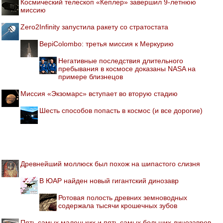
Космический телескоп «Кеплер» завершил 9-летнюю
миссию
Zero2Infinity запустила ракету со стратостата
BepiColombo: третья миссия к Меркурию
Негативные последствия длительного
пребывания в космосе доказаны NASA на
примере близнецов
Миссия «Экзомарс» вступает во вторую стадию
Шесть способов попасть в космос (и все дорогие)
Древнейший моллюск был похож на шипастого слизня
В ЮАР найден новый гигантский динозавр
Ротовая полость древних земноводных
содержала тысячи крошечных зубов
Пять самых маленьких и пять самых больших динозавров