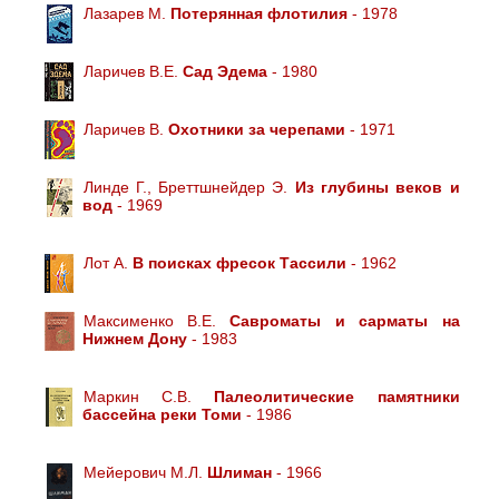
Лазарев М.
Потерянная флотилия
- 1978
Ларичев В.Е.
Сад Эдема
- 1980
Ларичев В.
Охотники за черепами
- 1971
Линде Г., Бреттшнейдер Э.
Из глубины веков и
вод
- 1969
Лот А.
В поисках фресок Тассили
- 1962
Максименко В.Е.
Савроматы и сарматы на
Нижнем Дону
- 1983
Маркин С.В.
Палеолитические памятники
бассейна реки Томи
- 1986
Мейерович М.Л.
Шлиман
- 1966