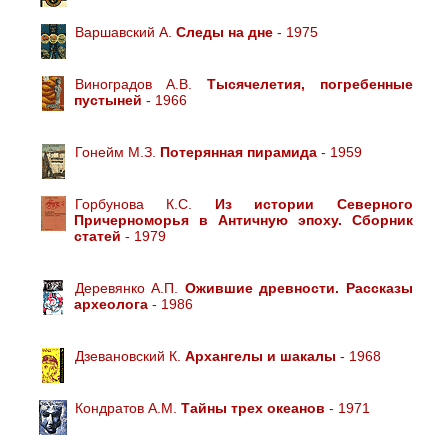
Варшавский А.
Следы на дне
- 1975
Виноградов А.В.
Тысячелетия, погребенные
пустыней
- 1966
Гонейм М.З.
Потерянная пирамида
- 1959
Горбунова К.С.
Из истории Северного
Причерноморья в Античную эпоху. Сборник
статей
- 1979
Деревянко А.П.
Ожившие древности. Рассказы
археолога
- 1986
Дзевановский К.
Архангелы и шакалы
- 1968
Кондратов А.М.
Тайны трех океанов
- 1971