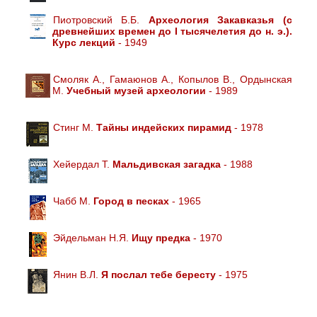
Пиотровский Б.Б.
Археология Закавказья (с
древнейших времен до I тысячелетия до н. э.).
Курс лекций
- 1949
Смоляк А., Гамаюнов А., Копылов В., Ордынская
М.
Учебный музей археологии
- 1989
Стинг М.
Тайны индейских пирамид
- 1978
Хейердал Т.
Мальдивская загадка
- 1988
Чабб М.
Город в песках
- 1965
Эйдельман Н.Я.
Ищу предка
- 1970
Янин В.Л.
Я послал тебе бересту
- 1975