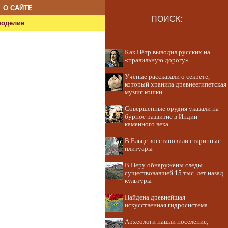
О САЙТЕ
ПОИСК:
ноделие
Как Пётр выводил русских на
«правильную дорогу»
Учёные рассказали о секрете,
который хранила древнеегипетская
мумия кошки
Совершенные орудия указали на
бурное развитие в Индии
каменного века
В Ельце восстановили старинные
плитуары
В Перу обнаружены следы
существовавшей 15 тыс. лет назад
культуры
Найдена древнейшая
искусственная гидросистема
Археологи нашли поселение,