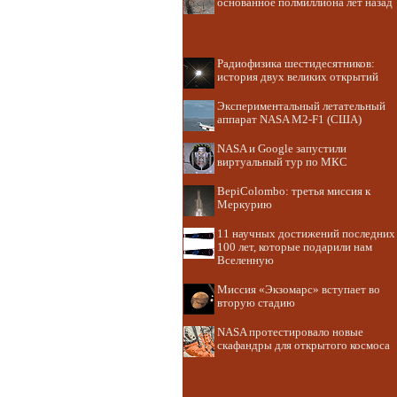
основанное полмиллиона лет назад
Радиофизика шестидесятников:
история двух великих открытий
Экспериментальный летательный
аппарат NASA M2-F1 (США)
NASA и Google запустили
виртуальный тур по МКС
BepiColombo: третья миссия к
Меркурию
11 научных достижений последних
100 лет, которые подарили нам
Вселенную
Миссия «Экзомарс» вступает во
вторую стадию
NASA протестировало новые
скафандры для открытого космоса