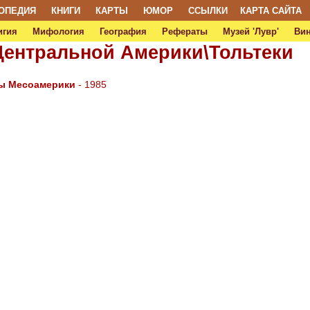
ОПЕДИЯ
КНИГИ
КАРТЫ
ЮМОР
ССЫЛКИ
КАРТА САЙТА
игия
Мифология
География
Рефераты
Музей 'Лувр'
Ви
Центральной Америки\Тольтеки
ры Месоамерики
- 1985