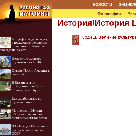
НОВОСТИ
ЭНЦИКЛ
Философия
Рел
История\История 
Соди Д.
Великие культу
Географы создали карты,
отражающие изменения
поверхности Земли за
последние 25 лет
Получение высшего
образования в США
Остров Пасхи, Америка и
генетика
В Европе детей
рождённых вне брака
больше, чем в браке
Как зарабатывать на
путешествиях
Монголия и Эфиопия
обогнали Россию по
выживаемости взрослых
В 1946 году Кенигсберг
был включен в состав
СССР