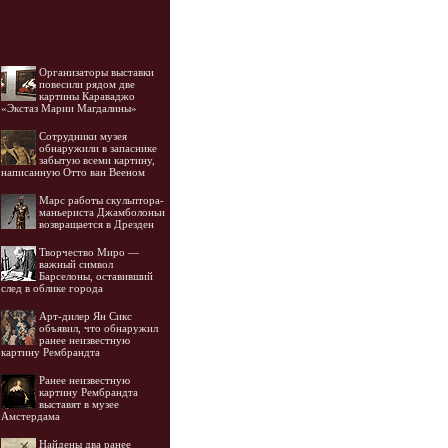
Организаторы выставки
повесили рядом две
картины Караваджо
«Экстаз Марии Магдалины»
Cотрудники музея
обнаружили в запаснике
забытую всеми картину,
написанную Отто ван Вееном
Марс работы скульптора-
маньериста Джамболоньи
возвращается в Дрезден
Творчество Миро —
важный символ
Барселоны, оставивший
след в облике города
Арт-дилер Ян Сикс
объявил, что обнаружил
ранее неизвестную
картину Рембрандта
Ранее неизвестную
картину Рембрандта
выставят в музее
Амстердама
Найдены два ранее