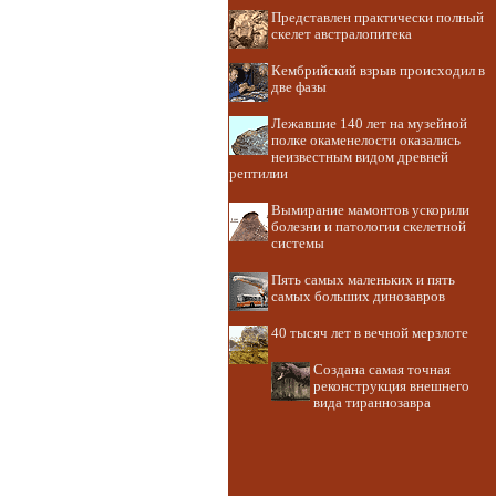
Представлен практически полный
скелет австралопитека
Кембрийский взрыв происходил в
две фазы
Лежавшие 140 лет на музейной
полке окаменелости оказались
неизвестным видом древней
рептилии
Вымирание мамонтов ускорили
болезни и патологии скелетной
системы
Пять самых маленьких и пять
самых больших динозавров
40 тысяч лет в вечной мерзлоте
Создана самая точная
реконструкция внешнего
вида тираннозавра