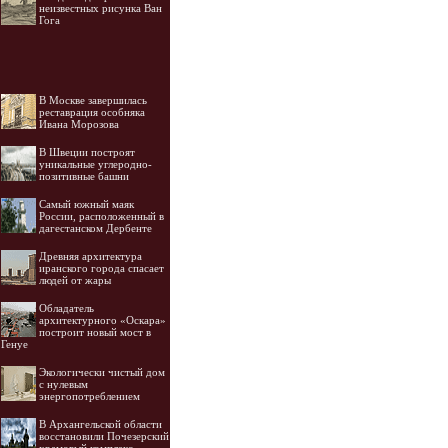
неизвестных рисунка Ван
Гога
В Москве завершилась
реставрация особняка
Ивана Морозова
В Швеции построят
уникальные углеродно-
позитивные башни
Самый южный маяк
России, расположенный в
дагестанском Дербенте
Древняя архитектура
иранского города спасает
людей от жары
Обладатель
архитектурного «Оскара»
построит новый мост в
Генуе
Экологически чистый дом
с нулевым
энергопотреблением
В Архангельской области
восстановили Почезерский