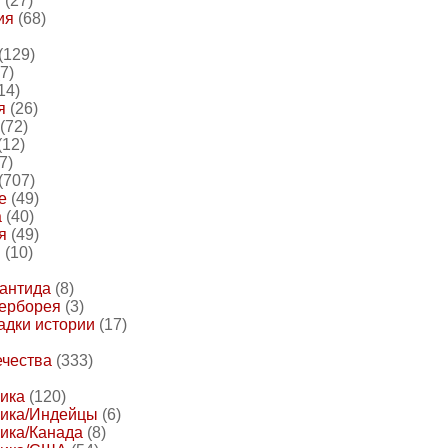
и
(27)
ия
(68)
(129)
(7)
14)
я
(26)
(72)
(12)
7)
(707)
е
(49)
а
(40)
я
(49)
и
(10)
антида
(8)
перборея
(3)
адки истории
(17)
ечества
(333)
ика
(120)
ика/Индейцы
(6)
ика/Канада
(8)