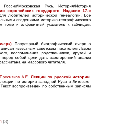
я России\Московская Русь, История\История
ии европейских государств. Издание 17-е
ля любителей исторической генеалогии. Все
льными сведениями историко-географического
м томе и алфавитный указатель к таблицам,
черк)
Популярный биографический очерк о
аписан известным советским писателем Львом
ого, воспоминания родственников, друзей и
 перед собой цели дать всесторонний анализ
 рассчитана на массового читателя.
Пресняков А.Е.
Лекции по русской истории.
 лекции по истории западной Руси и Литовско-
. Текст воспроизведен по собственным записям
я
(3)