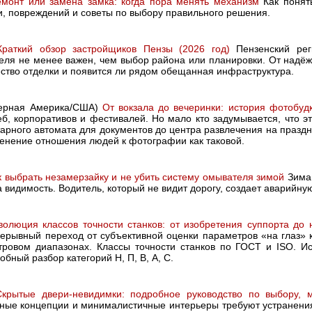
емонт или замена замка: когда пора менять механизм
Как понять
и, повреждений и советы по выбору правильного решения.
Краткий обзор застройщиков Пензы (2026 год)
Пензенский рег
еля не менее важен, чем выбор района или планировки. От надёжн
чество отделки и появится ли рядом обещанная инфраструктура.
верная Америка/США)
От вокзала до вечеринки: история фотобуд
б, корпоративов и фестивалей. Но мало кто задумывается, что 
литарного автомата для документов до центра развлечения на праз
менение отношения людей к фотографии как таковой.
к выбрать незамерзайку и не убить систему омывателя зимой
Зима 
 видимость. Водитель, который не видит дорогу, создает аварийну
волюция классов точности станков: от изобретения суппорта до
рерывный переход от субъективной оценки параметров «на глаз» 
ровом диапазонах. Классы точности станков по ГОСТ и ISO. И
бный разбор категорий Н, П, В, А, С.
Скрытые двери-невидимки: подробное руководство по выбору, 
ные концепции и минималистичные интерьеры требуют устранени