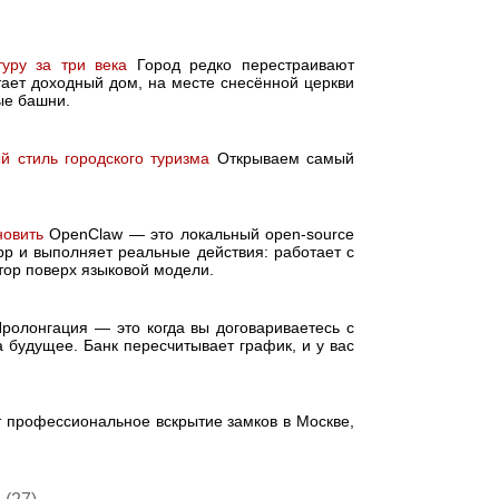
уру за три века
Город редко перестраивают
ает доходный дом, на месте снесённой церкви
ые башни.
 стиль городского туризма
Открываем самый
новить
OpenClaw — это локальный open-source
pp и выполняет реальные действия: работает с
атор поверх языковой модели.
ролонгация — это когда вы договариваетесь с
а будущее. Банк пересчитывает график, и у вас
 профессиональное вскрытие замков в Москве,