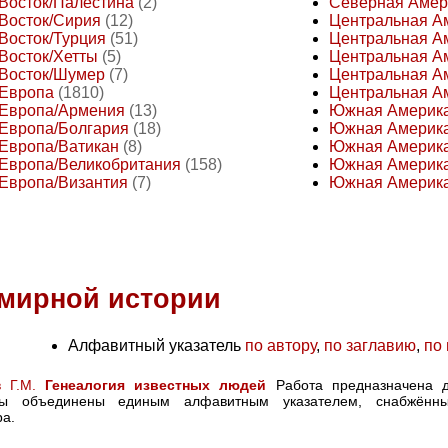
Восток/Палестина
(2)
Северная Аме
Восток/Сирия
(12)
Центральная А
Восток/Турция
(51)
Центральная А
Восток/Хетты
(5)
Центральная А
Восток/Шумер
(7)
Центральная А
Европа
(1810)
Центральная Ам
Европа/Армения
(13)
Южная Америк
Европа/Болгария
(18)
Южная Америка
Европа/Ватикан
(8)
Южная Америка
Европа/Великобритания
(158)
Южная Америка
Европа/Византия
(7)
Южная Америка
емирной истории
Алфавитный указатель
по автору
,
по заглавию
,
по 
в Г.М.
Генеалогия известных людей
Работа предназначена д
ицы объединены единым алфавитным указателем, снабжённ
ра.