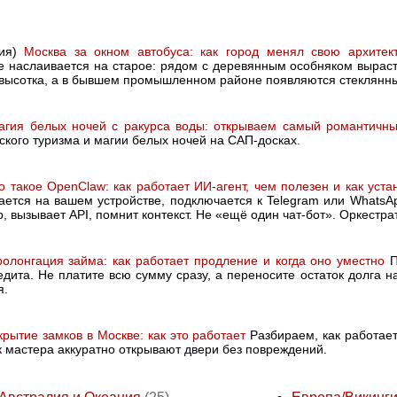
сия)
Москва за окном автобуса: как город менял свою архитект
е наслаивается на старое: рядом с деревянным особняком выраст
 высотка, а в бывшем промышленном районе появляются стеклянн
агия белых ночей с ракурса воды: открываем самый романтичный
ского туризма и магии белых ночей на САП-досках.
о такое OpenClaw: как работает ИИ-агент, чем полезен и как уста
кается на вашем устройстве, подключается к Telegram или WhatsA
, вызывает API, помнит контекст. Не «ещё один чат-бот». Оркестр
олонгация займа: как работает продление и когда оно уместно
П
едита. Не платите всю сумму сразу, а переносите остаток долга н
я.
крытие замков в Москве: как это работает
Разбираем, как работает
к мастера аккуратно открывают двери без повреждений.