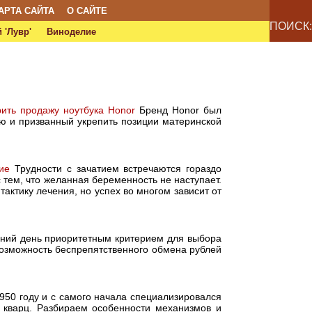
АРТА САЙТА
О САЙТЕ
ПОИСК:
 'Лувр'
Виноделие
рить продажу ноутбука Honor
Бренд Honor был
ю и призванный укрепить позиции материнской
ие
Трудности с зачатием встречаются гораздо
 тем, что желанная беременность не наступает.
ктику лечения, но успех во многом зависит от
ний день приоритетным критерием для выбора
возможность беспрепятственного обмена рублей
950 году и с самого начала специализировался
а кварц. Разбираем особенности механизмов и