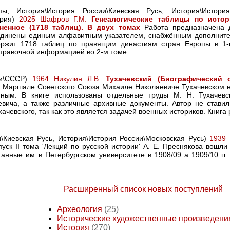
пы, История\История России\Киевская Русь, История\Истори
ерия)
2025 Шафров Г.М.
Генеалогические таблицы по истор
ненное (1718 таблиц). В двух томах
Работа предназначена д
единены единым алфавитным указателем, снабжённым дополните
держит 1718 таблиц по правящим династиям стран Европы в 1-
правочной информацией во 2-м томе.
ии\СССР)
1964 Никулин Л.В.
Тухачевский (Биографический о
Маршале Советского Союза Михаиле Николаевиче Тухачевском н
ным. В книге использованы отдельные труды М. Н. Тухачевск
вича, а также различные архивные документы. Автор не ставил
ачевского, так как это является задачей военных историков. Книга
и\Киевская Русь, История\История России\Московская Русь)
1939 
уск II тома 'Лекций по русской истории' А. Е. Преснякова вошли
итанные им в Петербургском университете в 1908/09 а 1909/10 гг
Расширенный список новых поступлений
Археология
(25)
Исторические художественные произведени
История
(270)