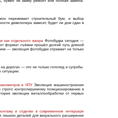
, нужен ли замку ремонт или полная замена.
ион переживает строительный бум, и выбор
ости девелопера зависит, будет ли дом сдан в
ки как отдельного жанра
Фотобудка сегодня —
этот формат съёмки прошёл долгий путь длиной
днике — эволюция фотобудки отражает не только
на дорогах — это не только гололед и сугробы.
ю ситуацию.
 нанометров в ЧПУ
Эволюция машиностроения
к строго контролируемому позиционированию в
стория эволюции металлообработки от первых
монтажу и отделке в современном интерьере
я лишних деталей для визуального расширения