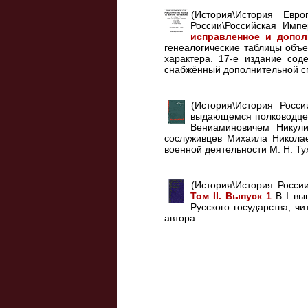
(История\История Евро
России\Российская Имп
исправленное и допол
генеалогические таблицы объ
характера. 17-е издание со
снабжённый дополнительной с
(История\История Росс
выдающемся полководце 
Вениаминовичем Никули
сослуживцев Михаила Николае
военной деятельности М. Н. Тух
(История\История Росси
Том II. Выпуск 1
В I вып
Русского государства, ч
автора.