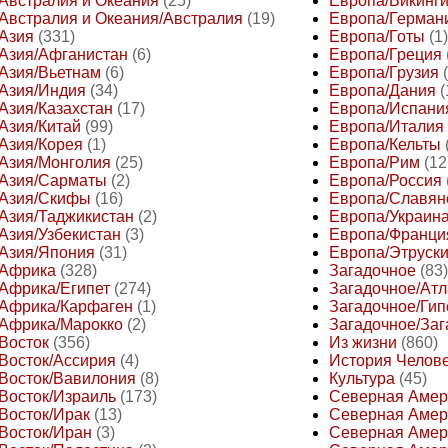
Австралия и Океания
(25)
Европа/Викинг
Австралия и Океания/Австралия
(19)
Европа/Герман
Азия
(331)
Европа/Готы
(1)
Азия/Афганистан
(6)
Европа/Греция
Азия/Вьетнам
(6)
Европа/Грузия
Азия/Индия
(34)
Европа/Дания
(
Азия/Казахстан
(17)
Европа/Испани
Азия/Китай
(99)
Европа/Италия
Азия/Корея
(1)
Европа/Кельты
Азия/Монголия
(25)
Европа/Рим
(12
Азия/Сарматы
(2)
Европа/Россия
Азия/Скифы
(16)
Европа/Славян
Азия/Таджикистан
(2)
Европа/Украин
Азия/Узбекистан
(3)
Европа/Франци
Азия/Япония
(31)
Европа/Этруск
Африка
(328)
Загадочное
(83)
Африка/Египет
(274)
Загадочное/Атл
Африка/Карфаген
(1)
Загадочное/Ги
Африка/Марокко
(2)
Загадочное/Заг
Восток
(356)
Из жизни
(860)
Восток/Ассирия
(4)
История Челов
Восток/Вавилония
(8)
Культура
(45)
Восток/Израиль
(173)
Северная Амер
Восток/Ирак
(13)
Северная Амер
Восток/Иран
(3)
Северная Амер