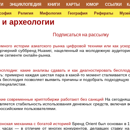
ТИ
ЭНЦИКЛОПЕДИЯ
КНИГИ
КАРТЫ
ЮМОР
ССЫЛКИ
К
софия
Религия
Мифология
География
Рефераты
Музей
 и археологии
Подписаться на рассылку
много истории азиатского рынка цифровой техники или как уско
к дочерний суббренд Huawei, нацеленный на молодежную аудитори
м сегменте онлайн-рынка.
есплодие: какие анализы сдавать и как диагностировать бесплод
ь: примерно каждая шестая пара в какой-то момент сталкивается с
 бесплодия позволяет выявить причины и подобрать подходящую та
специалистам.
кие современные криптобиржи работают без санкций
На сегодняш
вляется стабильность использования денежных средств, включая 
российскими пользователями.
онская механика с богатой историей
Бренд Orient был основан в 1
 часах — в отличие от многих конкурентов, делавших ставку н