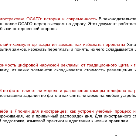
втостраховка ОСАГО: история и современность
В законодательст
ь полис ОСАГО перед выездом на дорогу. Этот документ работает 
бытки потерпевшей стороны.
лайн-калькулятор вскрытия замков: как избежать переплаты
Узна
рытия замков, избежать переплаты и понять, из чего складывается ц
оимость цифровой наружной рекламы: от традиционного щита к 
аму, из каких элементов складывается стоимость размещения 
З по фото: влияет ли модель и разрешение камеры телефона на 
ознавание задания по фото и как снять читаемо на любом устройс
чёба в Японии для иностранцев: как устроен учебный процесс и
проживания, но и привычный распорядок дня. Для иностранного с
 подготовки, языковой практики и адаптации к новым правилам.