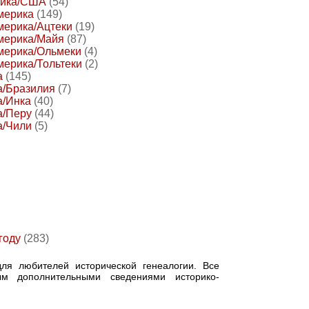
рика/США
(54)
мерика
(149)
мерика/Ацтеки
(19)
мерика/Майя
(87)
мерика/Ольмеки
(4)
ерика/Тольтеки
(2)
а
(145)
/Бразилия
(7)
/Инка
(40)
/Перу
(44)
/Чили
(5)
году
(283)
ля любителей исторической генеалогии. Все
ым дополнительными сведениями историко-