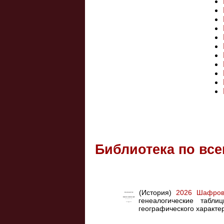
Библиотека по вс
(История)
2026 Шафро
генеалогические табл
географического характе