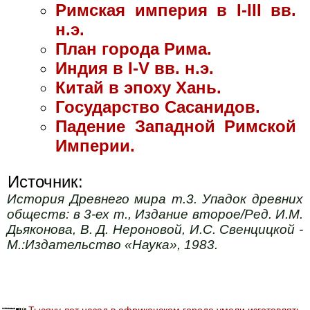
Римская империя в I-III вв.
н.э.
План города Рима.
Индия в I-V вв. н.э.
Китай в эпоху Хань.
Государство Сасанидов.
Падение Западной Римской
Империи.
Источник:
История Древнего мира т.3. Упадок древних
обществ: в 3-ех т., Издание второе/Ред. И.М.
Дьяконова, В. Д. Нероновой, И.С. Свенцицкой -
М.:Издательство «Наука», 1983.
Тысячу лет назад в африканском городе умели изготовлять