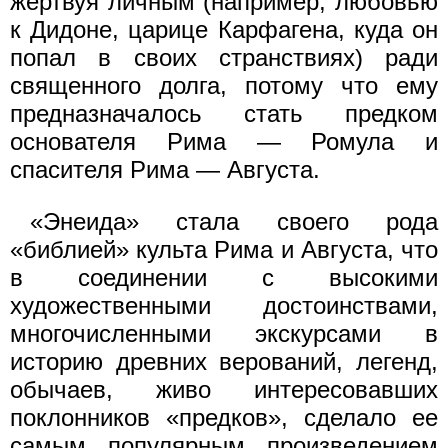
жертвуя личным (например, любовью
к Дидоне, царице Карфагена, куда он
попал в своих странствиях) ради
священного долга, потому что ему
предназначалось стать предком
основателя Рима — Ромула и
спасителя Рима — Августа.
«Энеида» стала своего рода
«библией» культа Рима и Августа, что
в соединении с высокими
художественными достоинствами,
многочисленными экскурсами в
историю древних верований, легенд,
обычаев, живо интересовавших
поклонников «предков», сделало ее
самым популярным произведением