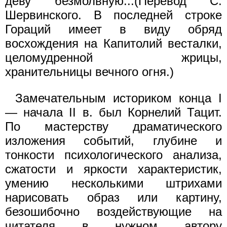
деву безмолвную...(Перевод С.
Шервинского. В последней строке
Гораций имеет в виду обряд
восхождения на Капитолий весталки,
целомудренной жрицы,
хранительницы вечного огня.)
Замечательным историком конца I
— начала II в. был Корнелий Тацит.
По мастерству драматического
изложения событий, глубине и
тонкости психологического анализа,
сжатости и яркости характеристик,
умению несколькими штрихами
нарисовать образ или картину,
безошибочно воздействующие на
читателя в нужном автору