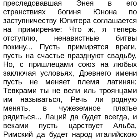
преследовавшая Энея в его
странствиях богиня Юнона по
заступничеству Юпитера соглашается
на примирение: Что ж, я теперь
отступлю, ненавистные битвы
покину... Пусть примирятся враги,
пусть на счастье празднуют свадьбу,
Но, с пришлецами союз на любых
заключая условьях, Древнего имени
пусть не меняет племя латинян;
Тевкрами ты не вели иль троянцами
им называться, Речь ли родную
менять, в чужеземное платье
рядиться... Лаций да будет всегда, и
веками пусть царствует Альба,
Римский да будет народ италийскою