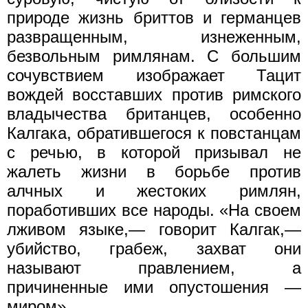
природе жизнь бриттов и германцев
развращенным, изнеженным,
безвольным римлянам. С большим
сочувствием изображает Тацит
вождей восставших против римского
владычества британцев, особенно
Калгака, обратившегося к повстанцам
с речью, в которой призывал не
жалеть жизни в борьбе против
алчных и жестоких римлян,
поработивших все народы. «На своем
лживом языке,— говорит Калгак,—
убийство, грабеж, захват они
называют правлением, а
причиненные ими опустошения —
миром».