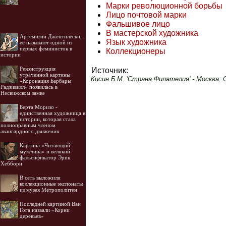
Марки революционной борьбы
Лицо почтовой марки
Фальшивое лицо
В мастерской художника
Артемизии Джентилески,
Язык художника
её называют одной из
первых феминисток в
Коллекционеры
истории
Реконструкция
Источник:
утраченной картины
Кисин Б.М. 'Страна Филателия' - Москва: С
«Коронация Барбары
Радзивилл» появилась в
Несвижском замке
Берта Моризо -
единственная художница в
истории, которая стала
полноправным членом
авангардного движения
Картина «Читающий
мужчина» и великий
фальсификатор Эрик
Хебборн
В сеть выложили
коллекционные экспонаты
из музея Метрополитен
Последней картиной Ван
Гога назвали «Корни
деревьев»