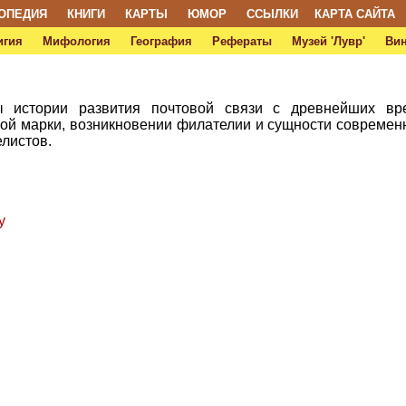
ОПЕДИЯ
КНИГИ
КАРТЫ
ЮМОР
ССЫЛКИ
КАРТА САЙТА
игия
Мифология
География
Рефераты
Музей 'Лувр'
Ви
ы истории развития почтовой связи с древнейших в
ой марки, возникновении филателии и сущности современ
елистов.
у