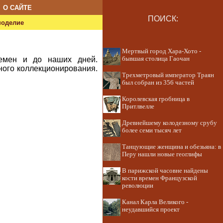
О САЙТЕ
ПОИСК:
ноделие
Мертвый город Хара-Хото -
ремен и до наших дней.
бывшая столица Гаочан
ного коллекционирования.
Трехметровый император Траян
был собран из 356 частей
Королевская гробница в
Притлвелле
Древнейшему колодезному срубу
более семи тысяч лет
Танцующие женщина и обезьяна: в
Перу нашли новые геоглифы
В парижской часовне найдены
кости времен Французской
революции
Канал Карла Великого -
неудавшийся проект