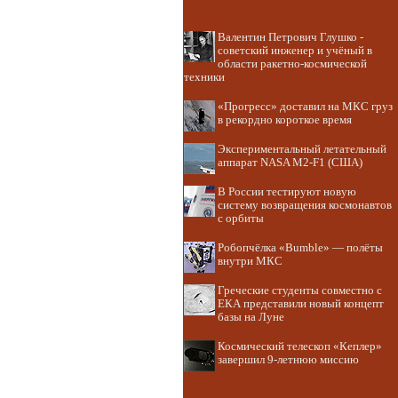
Валентин Петрович Глушко -
советский инженер и учёный в
области ракетно-космической
техники
«Прогресс» доставил на МКС груз
в рекордно короткое время
Экспериментальный летательный
аппарат NASA M2-F1 (США)
В России тестируют новую
систему возвращения космонавтов
с орбиты
Робопчёлка «Bumble» — полёты
внутри МКС
Греческие студенты совместно с
ЕКА представили новый концепт
базы на Луне
Космический телескоп «Кеплер»
завершил 9-летнюю миссию