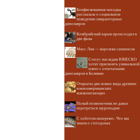
Конфискованная находка
рассказала о социальном
поведении овирапторных
динозавров
Кембрийский взрыв происходил в
две фазы
Мисс Лия — королева сапиенсов
Статус наследия ЮНЕСКО
хотят присвоить уникальной
плите с отпечатками
динозавров в Боливии
Открыты два новых вида древних
южноамериканских
млекопитающих
Полый позвоночник не давал
перегреться зауроподам
С хоботом наперевес. Что мы
знаем о стегодонах