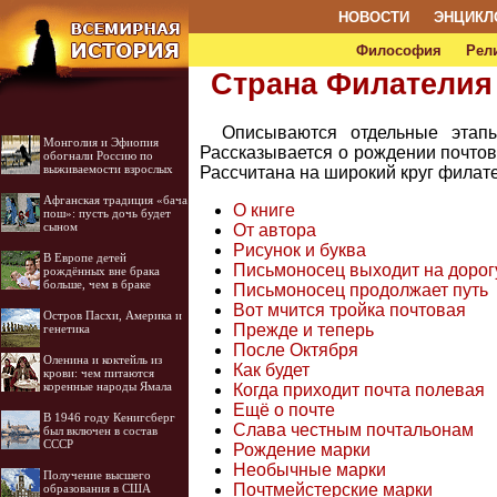
НОВОСТИ
ЭНЦИКЛ
Философия
Рел
Страна Филателия
Описываются отдельные этап
Монголия и Эфиопия
Рассказывается о рождении почтов
обогнали Россию по
выживаемости взрослых
Рассчитана на широкий круг филат
Афганская традиция «бача
О книге
пош»: пусть дочь будет
сыном
От автора
Рисунок и буква
В Европе детей
Письмоносец выходит на дорог
рождённых вне брака
больше, чем в браке
Письмоносец продолжает путь
Вот мчится тройка почтовая
Остров Пасхи, Америка и
Прежде и теперь
генетика
После Октября
Оленина и коктейль из
Как будет
крови: чем питаются
коренные народы Ямала
Когда приходит почта полевая
Ещё о почте
В 1946 году Кенигсберг
Слава честным почтальонам
был включен в состав
СССР
Рождение марки
Необычные марки
Получение высшего
Почтмейстерские марки
образования в США