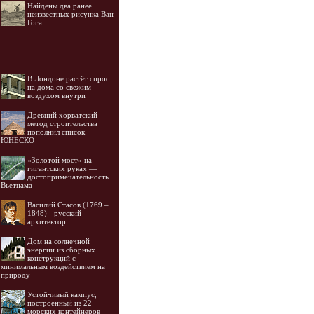
Найдены два ранее
неизвестных рисунка Ван
Гога
В Лондоне растёт спрос
на дома со свежим
воздухом внутри
Древний хорватский
метод строительства
пополнил список
ЮНЕСКО
«Золотой мост» на
гигантских руках —
достопримечательность
Вьетнама
Василий Стасов (1769 –
1848) - русский
архитектор
Дом на солнечной
энергии из сборных
конструкций с
минимальным воздействием на
природу
Устойчивый кампус,
построенный из 22
морских контейнеров