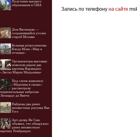
Получение высшего
образования в США
Запись по телефону
на сайте
msk
Дом Васнецова —
сохранившийся уголок
старой Москвы
Большая ретроспектива
Клода Моне «Мир в
течении»
Организаторы выставки
повесили рядом две
картины Караваджо
«Экстаз Марии Магдалины»
Под слоем живописи
«Мадонны в скалах»
рассмотрели
первоначальные наброски
Леонардо да Винчи
Найдены два ранее
неизвестных рисунка Ван
Гога
Арт-дилер Ян Сикс
объявил, что обнаружил
ранее неизвестную
картину Рембрандта