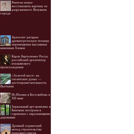
Рентген помог
восстановить картину из
разрушенного Везувием
города
Археолог раскрыл
древнегреческую технику
перемещения массивных
каменных блоков
Карло Бартоломео Росси,
российский архитектор
итальянского
происхождения
«Золотой мост» на
гигантских руках —
достопримечательность
Вьетнама
Из Италии в Боголюбово в
XII веке
Зеркальный арт-комплекс в
Бангкоке построен в
гармонии с окружающими
деревьями
Древний хорватский
метод строительства
пополнил список