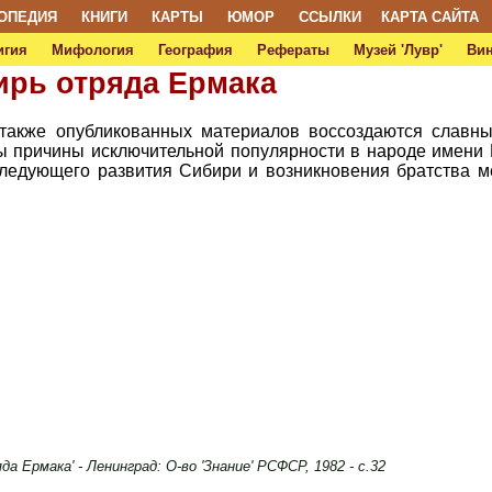
ОПЕДИЯ
КНИГИ
КАРТЫ
ЮМОР
ССЫЛКИ
КАРТА САЙТА
игия
Мифология
География
Рефераты
Музей 'Лувр'
Ви
ирь отряда Ермака
также опубликованных материалов воссоздаются славны
 причины исключительной популярности в народе имени Е
следующего развития Сибири и возникновения братства м
да Ермака' - Ленинград: О-во 'Знание' РСФСР, 1982 - с.32