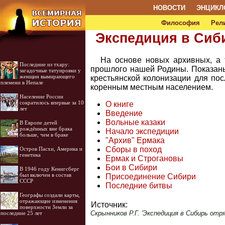
НОВОСТИ
ЭНЦИКЛ
Философия
Рел
Экспедиция в Сиб
На основе новых архивных, а 
Последние из тхару:
прошлого нашей Родины. Показаны
загадочные татуировки у
женщин вымирающего
крестьянской колонизации для по
племени в Непале
коренным местным населением.
Население России
сократилось впервые за 10
О книге
лет
Введение
Вольные казаки
В Европе детей
рождённых вне брака
Начало экспедиции
больше, чем в браке
"Архив" Ермака
Сборы в поход
Остров Пасхи, Америка и
генетика
Ермак и Строгановы
Бои в Сибири
В 1946 году Кенигсберг
был включен в состав
Присоединение Сибири
СССР
Последние битвы
Географы создали карты,
отражающие изменения
Источник:
поверхности Земли за
Скрынников Р.Г. 'Экспедиция в Сибирь отря
последние 25 лет