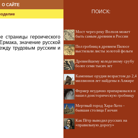
О САЙТЕ
ПОИСК:
ноделие
Мост через реку Волхов может
е страницы героического
быть самым древним в России
рмака, значение русской
Пол гробниц в древнем Пилосе
ежду трудовым русским и
выстилали листы золотой фольги
Древнейшему колодезному срубу
более семи тысяч лет
Каменные орудия возрастом до 2,4
миллионов лет найдены в Алжире
Фермер неудачно припарковался и
нашел доисторическую гробницу
Мертвый город Хара-Хото -
бывшая столица Гаочан
Как Пётр выводил русских на
«правильную дорогу»