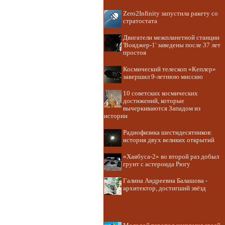
Zero2Infinity запустила ракету со
стратостата
Двигатели межпланетной станции
'Вояджер-1' заведены после 37 лет
простоя
Космический телескоп «Кеплер»
завершил 9-летнюю миссию
10 советских космических
достижений, которые
вычеркиваются Западом из
истории
Радиофизика шестидесятников:
история двух великих открытий
«Хаябуса-2» во второй раз добыл
грунт с астероида Рюгу
Галина Андреевна Балашова -
архитектор, достигший звёзд