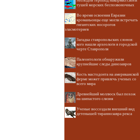
Молодой теропод накормил своей
тушей морских беспозвоночных
Во время освоения Евразии
кроманьонцы еще могли встречать
гигантских носорогов
эласмотериев
Загадка ставропольских слонов:
кого нашли археологи в городской
черте Ставрополя
Палеонтологи обнаружили
крупнейшие следы динозавров
Кость мастодонта на американской
ферме может привлечь ученых со
всего мира
Древнейший моллюск был похож
на шипастого слизня
Ученые воссоздали внешний вид
детенышей тираннозавра рекса