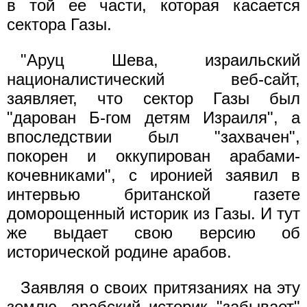
в той ее части, которая касается
сектора Газы.
"Аруц Шева, израильский
националистический веб-сайт,
заявляет, что сектор Газы был
"дарован Б-гом детям Израиля", а
впоследствии был "захвачен",
покорен и оккупирован арабами-
кочевниками", с иронией заявил в
интервью британской газете
доморощенный историк из Газы. И тут
же выдает свою версию об
исторической родине арабов.
Заявляя о своих притязаниях на эту
землю, арабский историк "забывает"