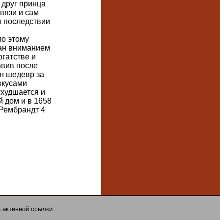
 друг принца
вязи и сам
в последствии
ло этому
кан вниманием
огатстве и
авив после
ин шедевр за
вкусами
ухудшается и
 дом и в 1658
 Рембрандт 4
 активной ссылки: