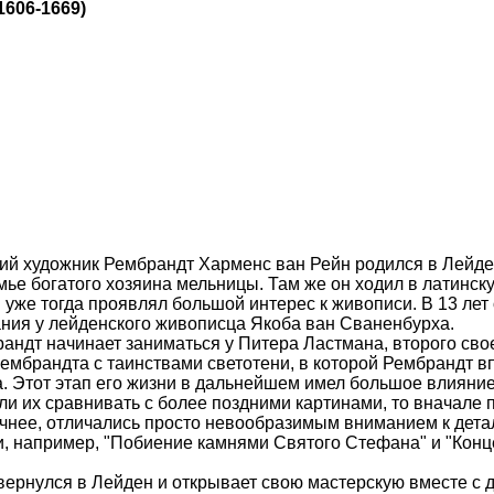
1606-1669)
й художник Рембрандт Харменс ван Рейн родился в Лейде
мье богатого хозяина мельницы. Там же он ходил в латинск
 уже тогда проявлял большой интерес к живописи. В 13 лет
ания у лейденского живописца Якоба ван Сваненбурха.
андт начинает заниматься у Питера Ластмана, второго свое
ембрандта с таинствами светотени, в которой Рембрандт в
а. Этот этап его жизни в дальнейшем имел большое влияние
ли их сравнивать с более поздними картинами, то вначале 
чнее, отличались просто невообразимым вниманием к детал
и, например, "Побиение камнями Святого Стефана" и "Конц
вернулся в Лейден и открывает свою мастерскую вместе с 