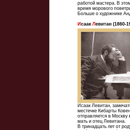
работой мастера. В это
время морового поветр
Больше о художнике Ан
И
саак
Л
евитан (1860-1
Исаак Левитан, замечате
местечке Кибарты Ковен
отправляется в Москву 
мать и отец Левитана.
В тринадцать лет от род