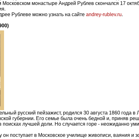
м Московском монастыре Андрей Рублев скончался 17 октяб
ия.
дрее Рублеве можно узнать на сайте
andrey-rublev.ru
.
900)
льный русский пейзажист, родился 30 августа 1860 года в Л
ской губернии. Его семье была очень бедной и, приняв ре
в поисках лучшей доли. Но случается горе - неожиданно уми
у он поступает в Московское училище живописи, ваяния и з