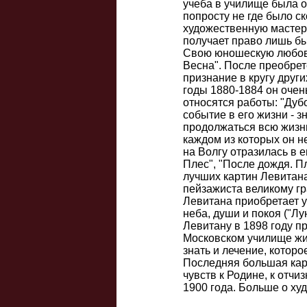
учеба в училище была оч
попросту не где было ск
художественную мастерс
получает право лишь бы
Свою юношескую любовь 
Весна". После преобрет
признание в кругу друг
годы 1880-1884 он очен
относятся работы: "Дуб
событие в его жизни - 
продолжаться всю жизнь
каждом из которых он н
на Волгу отразилась в е
Плес", "После дождя. Пл
лучших картин Левитана,
пейзажиста великому гр
Левитана приобретает у
неба, души и покоя ("Лу
Левитану в 1898 году п
Московском училище жив
знать и лечение, которо
Последняя большая карт
чувств к Родине, к отчи
1900 года. Больше о ху