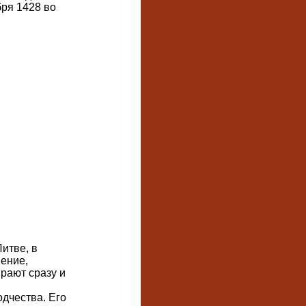
ря 1428 во
итве, в
шение,
рают сразу и
одчества. Его