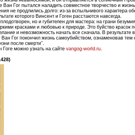
е Ван Гог пытался наладить совместное творчество и жизн
ения не продлились долго: из-за вспыльчивого характера о
льтате которого Винсент и Гоген расстаются навсегда.
 плодотворен, но и губителен для мастера: на грани безуми
кими красками и любовью к природе. Это буйство красок 
лание и невозможность начать все сначала. В результате в
 Ван Гог покончил жизнь самоубийством, ознаменовав тем
изни после смерти".
 Гоге можно узнать на сайте
vangog-world.ru
.
1428)