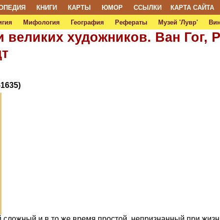
ОПЕДИЯ
КНИГИ
КАРТЫ
ЮМОР
ССЫЛКИ
КАРТА САЙТА
игия
Мифология
География
Рефераты
Музей 'Лувр'
Ви
 великих художников. Ван Гог, 
дт
-1635)
й сложный и в то же время простой, непризнанный при жизн