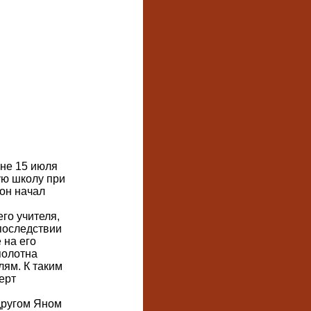
не 15 июля
ую школу при
 он начал
го учителя,
последствии
 на его
полотна
ям. К таким
ерт
другом Яном