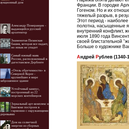
аукционный дом
Франции. В городке Арл
Гогеном. Но и их отнош
тяжелый разрыв, в резу
Этот период - наиболее
полотна, насыщенные яр
Александр Померанцев –
выдающийся русский
внутренний конфликт, же
архитектор
июля 1890 года Винсент
Знаменитая Пизанская
своей блистательной "ж
башня, которая все падает,
Больше о художнике Ван
но никак не упадет
Самый южный маяк
А
ндрей
Р
ублев (1340-
России, расположенный в
дагестанском Дербенте
«Отель обреченности» в
Северной Корее -
крупнейшее в мире
заброшенное здание
Устойчивый кампус,
построенный из 22
морских контейнеров
Зеркальный арт-комплекс в
Бангкоке построен в
гармонии с окружающими
деревьями
Дом на солнечной
энергии из сборных