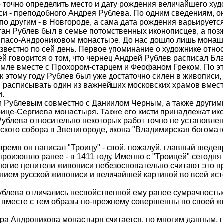
точно определить место и дату рождения величайшего худ
и - преподобного Андрея Рублева. По одним сведениям, о
по другим - в Новгороде, а сама дата рождения варьируетс
тан Рублев был в семье потомственных иконописцев, а поз
Спасо-Андрониковом монастыре. До нас дошло лишь монаше
звестно по сей день. Первое упоминание о художнике относ
ней говорится о том, что чернец Андрей Рублев расписал Б
емле вместе с Прохором-старцем и Феофаном Греком. По э
 к этому году Рублев был уже достаточно силен в живописи, 
и расписывать один из важнейших московских храмов вмес
и.
м Рублевым совместно с Даниилом Черным, а также другим
ице-Сергиева монастыря. Также его кисти принадлежат ик
Рублева относительно некоторых работ точно не установлен
ского собора в Звенигороде, икона "Владимирская богомат
 время он написал "Троицу" - свой, пожалуй, главный шедевр
роизошло ранее - в 1411 году. Именно с "Троицей" сегодня
ногие ценители живописи небезосновательно считают это 
нием русской живописи и величайшей картиной во всей ис
ублева отличались несвойственной ему ранее сумрачностью
 вместе с тем образы по-прежнему совершенны по своей ж
ора Андроникова монастыря считается, по многим данным, 