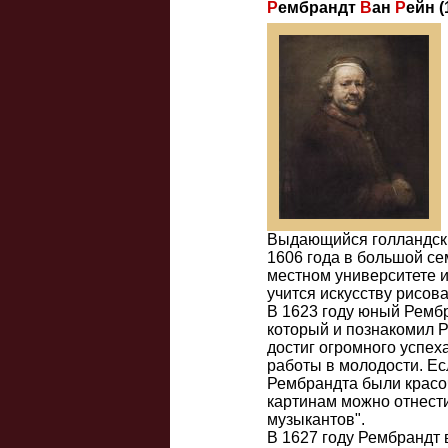
Р
ембрандт
В
ан
Р
ейн (
Выдающийся голландски
1606 года в большой се
местном университете и
учится искусству рисов
В 1623 году юный Рембр
который и познакомил Р
достиг огромного успех
работы в молодости. Ес
Рембрандта были красо
картинам можно отнест
музыкантов".
В 1627 году Рембрандт 