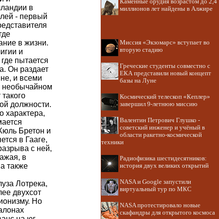
Каменные орудия возрастом до 2,4
лландии в
миллионов лет найдены в Алжире
лей - первый
представителя
где
ание в жизни.
Миссия «Экзомарс» вступает во
вторую стадию
игии и
где пытается
Греческие студенты совместно с
а. Он раздает
ЕКА представили новый концепт
не, и всеми
базы на Луне
го необычайном
 такого
Космический телескоп «Кеплер»
ой должности.
завершил 9-летнюю миссию
о характера,
Валентин Петрович Глушко -
мается
советский инженер и учёный в
Жюль Бретон и
области ракетно-космической
ется в Гааге,
техники
разрыва с ней,
ажая, в
Радиофизика шестидесятников:
а также
история двух великих открытий
NASA и Google запустили
луза Лотрека,
виртуальный тур по МКС
лее двухсот
ионизму. Но
NASA протестировало новые
алонах
скафандры для открытого космоса
анс на юг