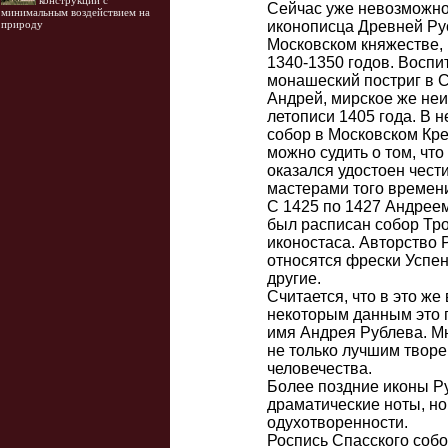
конструкций с
Сейчас уже невозможно 
минимальным воздействием на
иконописца Древней Рус
природу
Московском княжестве, 
1340-1350 годов. Воспи
монашеский постриг в 
Андрей, мирское же неи
летописи 1405 года. В 
собор в Московском Кр
можно судить о том, что
оказался удостоен чест
мастерами того времен
С 1425 по 1427 Андрее
был расписан собор Тро
иконостаса. Авторство 
относятся фрески Успен
другие.
Считается, что в это же
некоторым данным это п
имя Андрея Рублева. М
не только лучшим творе
человечества.
Более поздние иконы Р
драматические ноты, но
одухотворенности.
Роспись Спасского соб