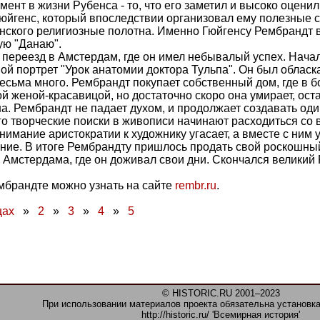
ент в жизни Рубенса - то, что его заметил и высоко оценил
юйгенс, который впоследствии организовал ему полезные с
нского религиозные полотна. Именно Гюйгенсу Рембрандт 
ую "Данаю".
 переезд в Амстердам, где он имел небывалый успех. Нача
ой портрет "Урок анатомии доктора Тульпа". Он был облас
есьма много. Рембрандт покупает собственный дом, где в б
й женой-красавицой, но достаточно скоро она умирает, ост
а. Рембрандт не падает духом, и продолжает создавать од
его творческие поиски в живописи начинают расходиться со 
нимание аристократии к художнику угасает, а вместе с ним 
ие. В итоге Рембрандту пришлось продать свой роскошный
у Амстердама, где он доживал свои дни. Скончался великий
мбрандте можно узнать на сайте
rembr.ru
.
цах
»
2
»
3
»
4
»
5
© HISTORIC.RU 2001–2023
При использовании материалов проекта обязательна установка
http://historic.ru/ 'Всемирная история'