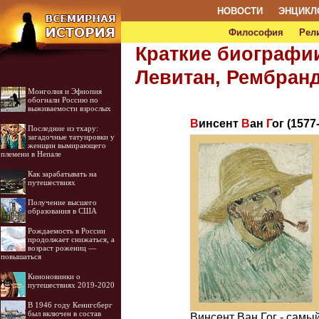
НОВОСТИ
ЭНЦИКЛ
Философия
Рел
Краткие биографии
Левитан, Рембран
Монголия и Эфиопия
обогнали Россию по
выживаемости взрослых
В
инсент
В
ан
Г
ог (1577
Последние из тхару:
загадочные татуировки у
женщин вымирающего
племени в Непале
Как зарабатывать на
путешествиях
Получение высшего
образования в США
Рождаемость в России
продолжает снижаться, а
возраст рожениц —
повышаться
Киноновинки о
путешествиях 2019-2020
В 1946 году Кенигсберг
был включен в состав
Винсент Ван Гог - самы