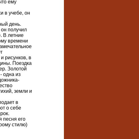
что ему
 в учебе, он
ный день.
 он получил
. В летние
ому времени
замечательное
т
и рисунков, в
дины. Поездка
ер. Золотой
- одна из
дожника-
ество
ихий, земли и
подает в
ют о себе
рок.
я песня его
арому стилю)