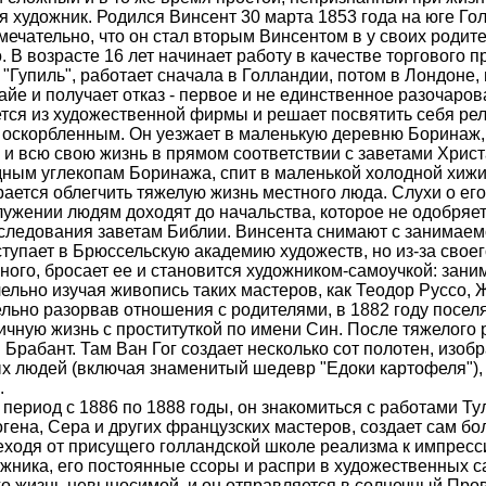
 художник. Родился Винсент 30 марта 1853 года на юге Го
ечательно, что он стал вторым Винсентом в у своих родите
о. В возрасте 16 лет начинает работу в качестве торгового 
Гупиль", работает сначала в Голландии, потом в Лондоне, 
айе и получает отказ - первое и не единственное разочаров
ется из художественной фирмы и решает посвятить себя рел
оскорбленным. Он уезжает в маленькую деревню Боринаж, 
 и всю свою жизнь в прямом соответствии с заветами Христ
ным углекопам Боринажа, спит в маленькой холодной хижи
рается облегчить тяжелую жизнь местного люда. Слухи о е
лужении людям доходят до начальства, которое не одобряет
следования заветам Библии. Винсента снимают с занимаем
ступает в Брюссельскую академию художеств, но из-за своег
ого, бросает ее и становится художником-самоучкой: зани
ельно изучая живопись таких мастеров, как Теодор Руссо, 
льно разорвав отношения с родителями, в 1882 году поселя
личную жизнь с проституткой по имени Син. После тяжелого 
Брабант. Там Ван Гог создает несколько сот полотен, изобр
х людей (включая знаменитый шедевр "Едоки картофеля"), 
.
период с 1886 по 1888 годы, он знакомиться с работами Ту
огена, Сера и других французских мастеров, создает сам бо
еходя от присущего голландской школе реализма к импресс
жника, его постоянные ссоры и распри в художественных с
о жизнь невыносимой, и он отправляется в солнечный Пров