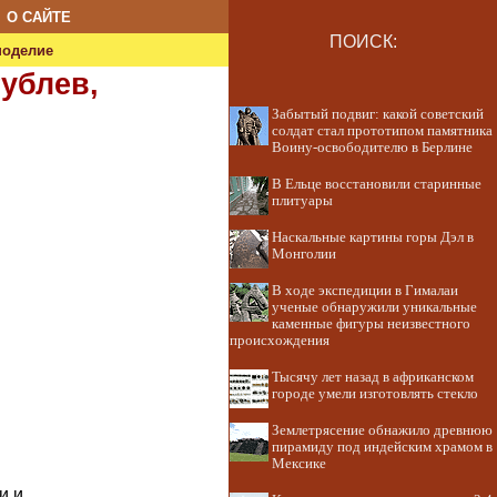
О САЙТЕ
ПОИСК:
ноделие
Рублев,
Забытый подвиг: какой советский
солдат стал прототипом памятника
Воину-освободителю в Берлине
В Ельце восстановили старинные
плитуары
Наскальные картины горы Дэл в
Монголии
В ходе экспедиции в Гималаи
ученые обнаружили уникальные
каменные фигуры неизвестного
происхождения
Тысячу лет назад в африканском
городе умели изготовлять стекло
Землетрясение обнажило древнюю
пирамиду под индейским храмом в
Мексике
и и