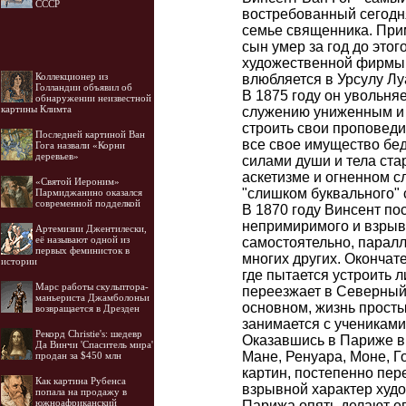
СССР
востребованный сегодня
семье священника. Прим
сын умер за год до этог
художественной фирмы "
Коллекционер из
влюбляется в Урсулу Лу
Голландии объявил об
В 1875 году он увольня
обнаружении неизвестной
картины Климта
служению униженным и 
строить свои проповеди
Последней картиной Ван
все свое имущество бед
Гога назвали «Корни
деревьев»
силами души и тела ста
аскетизме и огненном с
«Святой Иероним»
"слишком буквального" 
Пармиджанино оказался
современной подделкой
В 1870 году Винсент по
непримиримого и взрывн
Артемизии Джентилески,
её называют одной из
самостоятельно, паралл
первых феминисток в
многих других. Окончате
истории
где пытается устроить 
Марс работы скульптора-
переезжает в Северный 
маньериста Джамболоньи
основном, жизнь просты
возвращается в Дрезден
занимается с учениками
Рекорд Christie's: шедевр
Оказавшись в Париже в 
Да Винчи 'Спаситель мира'
Мане, Ренуара, Моне, Г
продан за $450 млн
картин, постепенно пер
Как картина Рубенса
взрывной характер худо
попала на продажу в
южноафриканский
Парижа опять делают ег