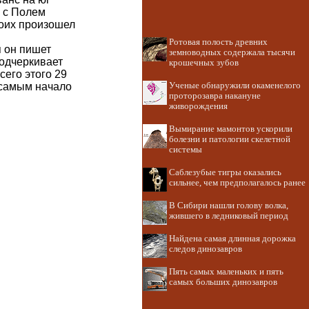
ь с Полем
боих произошел
Ротовая полость древних
я он пишет
земноводных содержала тысячи
подчеркивает
крошечных зубов
сего этого 29
 самым начало
Ученые обнаружили окаменелого
проторозавра накануне
живорождения
Вымирание мамонтов ускорили
болезни и патологии скелетной
системы
Саблезубые тигры оказались
сильнее, чем предполагалось ранее
В Сибири нашли голову волка,
жившего в ледниковый период
Найдена самая длинная дорожка
следов динозавров
Пять самых маленьких и пять
самых больших динозавров