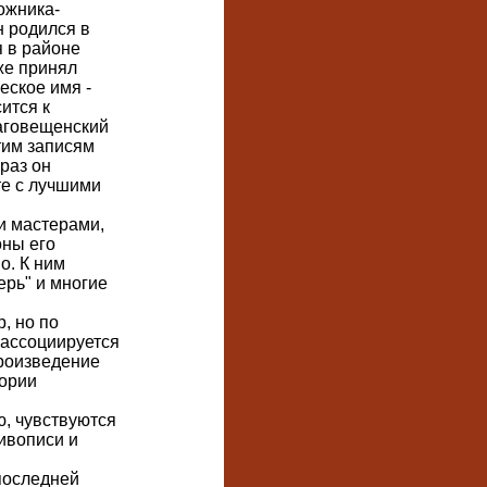
ожника-
н родился в
я в районе
же принял
ское имя -
ится к
лаговещенский
тим записям
раз он
те с лучшими
и мастерами,
оны его
о. К ним
ерь" и многие
, но по
 ассоциируется
произведение
тории
, чувствуются
ивописи и
последней