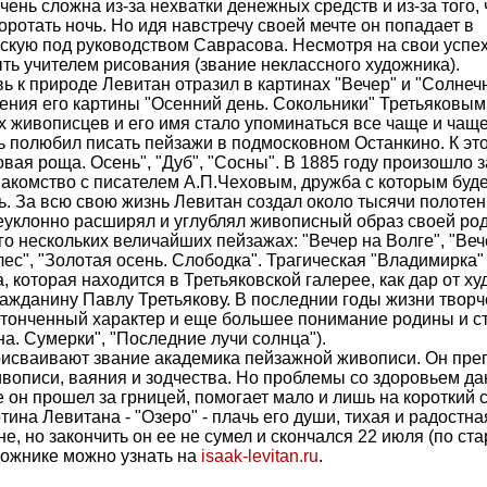
ень сложна из-за нехватки денежных средств и из-за того, 
оротать ночь. Но идя навстречу своей мечте он попадает в
кую под руководством Саврасова. Несмотря на свои успехи
ть учителем рисования (звание неклассного художника).
к природе Левитан отразил в картинах "Вечер" и "Солнеч
ения его картины "Осенний день. Сокольники" Третьяковым
их живописцев и его имя стало упоминаться все чаще и чаще
ь полюбил писать пейзажи в подмосковном Останкино. К эт
овая роща. Осень", "Дуб", "Сосны". В 1885 году произошло 
знакомство с писателем А.П.Чеховым, дружба с которым буде
. За всю свою жизнь Левитан создал около тысячи полотен 
еуклонно расширял и углублял живописный образ своей ро
го нескольких величайших пейзажах: "Вечер на Волге", "Веч
ес", "Золотая осень. Слободка". Трагическая "Владимирка" 
 которая находится в Третьяковской галерее, как дар от ху
ажданину Павлу Третьякову. В последнии годы жизни творч
тонченный характер и еще большее понимание родины и ст
на. Сумерки", "Последние лучи солнца").
рисваивают звание академика пейзажной живописи. Он пре
описи, ваяния и зодчества. Но проблемы со здоровьем да
е он прошел за грницей, помогает мало и лишь на короткий с
ина Левитана - "Озеро" - плачь его души, тихая и радостна
зне, но закончить он ее не сумел и скончался 22 июля (по ст
дожнике можно узнать на
isaak-levitan.ru
.