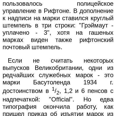
пользовалось полицейское
управление в Рифтоне. В дополнение
к надписи на марки ставился круглый
штемпель в три строки: "Грэймаут -
уплачено - 3", хотя на гашеных
марках виден также рифтонский
почтовый штемпель.
Если не считать некоторых
выпусков Великобритании, одни из
редчайших служебных марок - это
марки Басутоленда 1934 г.
1
достоинством в
/
, 1,2 и 6 пенсов с
2
надпечаткой: "Official". Но едва
типография окончила работу, как
пришел приказ об изъятии марок из