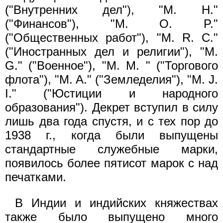
("Внутренних дел"), "M. H."
("Финансов"), "M. O. P."
("Общественных работ"), "M. R. C."
("Иностранных дел и религии"), "M.
G." ("Военное"), "M. M. " ("Торгового
флота"), "M. A." ("Земледелия"), "M. J.
I." ("Юстиции и народного
образования"). Декрет вступил в силу
лишь два года спустя, и с тех пор до
1938 г., когда были выпущены
стандартные служебные марки,
появилось более пятисот марок с над
печатками.
В Индии и индийских княжествах
также было выпущено много