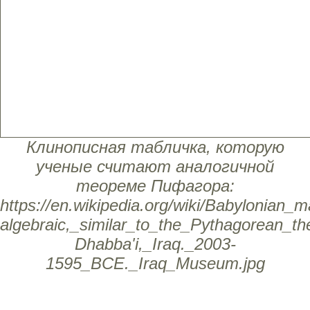
Клинописная табличка, которую
ученые считают аналогичной
теореме Пифагора:
https://en.wikipedia.org/wiki/Babylonian_
algebraic,_similar_to_the_Pythagorean_t
Dhabba'i,_Iraq._2003-
1595_BCE._Iraq_Museum.jpg