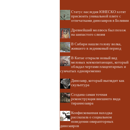
Статус наследия ЮНЕСКО хотят
присвоить уникальной плите с
отпечатками динозавров в Боливии
Древнейший моллюск был похож
на шипастого слизня
В Сибири нашли голову волка,
жившего в ледниковый период
В Китае открыли новый вид
меловых млекопитающих, который
обладал чертами плацентарных и
сумчатых одновременно
Динозавр, который выглядит как
скульптура
Создана самая точная
реконструкция внешнего вида
тираннозавра
Конфискованная находка
рассказала о социальном
поведении овирапторных
динозавров