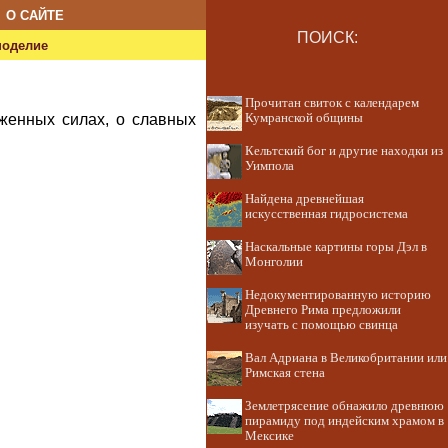
О САЙТЕ
ПОИСК:
ноделие
Прочитан свиток с календарем
уженных силах, о славных
Кумранской общины
Кельтский бог и другие находки из
Уимпола
Найдена древнейшая
искусственная гидросистема
Наскальные картины горы Дэл в
Монголии
Недокументированную историю
Древнего Рима предложили
изучать с помощью свинца
Вал Адриана в Великобритании или
Римская стена
Землетрясение обнажило древнюю
пирамиду под индейским храмом в
Мексике