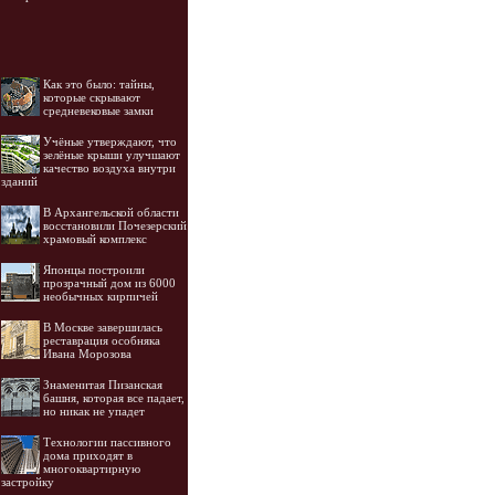
Как это было: тайны,
которые скрывают
средневековые замки
Учёные утверждают, что
зелёные крыши улучшают
качество воздуха внутри
зданий
В Архангельской области
восстановили Почезерский
храмовый комплекс
Японцы построили
прозрачный дом из 6000
необычных кирпичей
В Москве завершилась
реставрация особняка
Ивана Морозова
Знаменитая Пизанская
башня, которая все падает,
но никак не упадет
Технологии пассивного
дома приходят в
многоквартирную
застройку