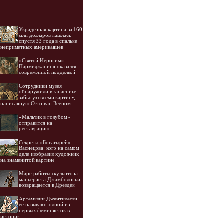
Украденная картина за 160
млн долларов нашлась
спустя 33 года в спальне
неприметных американцев
«Святой Иероним»
Пармиджанино оказался
современной подделкой
Cотрудники музея
обнаружили в запаснике
забытую всеми картину,
написанную Отто ван Вееном
«Мальчик в голубом»
отправится на
реставрацию
Секреты «Богатырей»
Васнецова: кого на самом
деле изобразил художник
на знаменитой картине
Марс работы скульптора-
маньериста Джамболоньи
возвращается в Дрезден
Артемизии Джентилески,
её называют одной из
первых феминисток в
истории