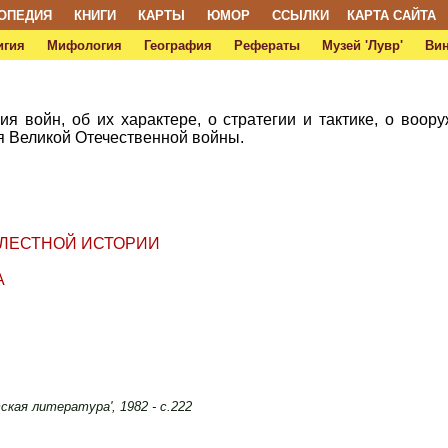
ОПЕДИЯ
КНИГИ
КАРТЫ
ЮМОР
ССЫЛКИ
КАРТА САЙТА
игия
Мифология
География
Рефераты
Музей 'Лувр'
Ви
я войн, об их характере, о стратегии и тактике, о воор
мя Великой Отечественной войны.
БЛЕСТНОЙ ИСТОРИИ
А
тская литература', 1982 - с.222