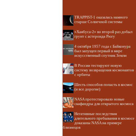
TRAPPIST-1 оказалась намного
старше Солнечной системы
«Хаябуса-2» во второй раз добыл
грунт с астероида Рюгу
4 октября 1957 года с Байконура
был запущен первый в мире
искусственный спутник Земли
В России тестируют новую
систему возвращения космонавтов
с орбиты
Шесть способов попасть в космос
(и все дорогие)
NASA протестировало новые
скафандры для открытого космоса
Негативные последствия
длительного пребывания в космосе
доказаны NASA на примере
близнецов