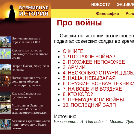
НОВОСТИ
ЭНЦИКЛ
Философия
Рел
Про войны
Очерки по истории возникновени
Получение высшего
подвигах советских солдат во вре
образования в США
Карты мира, которые
О КНИГЕ
расскажут о менталитете
1. ЧТО ТАКОЕ ВОЙНА?
стран
2. ПОХОЖЕЕ НЕПОХОЖЕЕ
Остров Пасхи, Америка и
3. АРМИИ
генетика
4. НЕСКОЛЬКО СТРАНИЦ ДО
5. НАША, НЕБЫВАЛАЯ
Племя индейцев-тсачила
сохраняет обычаи
6. ОРУЖИЕ. БОЕВАЯ ТЕХНИК
благодаря туристам
7. НА ВОДЕ И В ВОЗДУХЕ
Как зарабатывать на
8. КТО КОГО?
путешествиях
9. ПРЕМУДРОСТИ ВОЙНЫ
10. ПОСЛЕДНИЙ ЗАЛП
Монголия и Эфиопия
обогнали Россию по
выживаемости взрослых
Источник:
Афганская традиция «бача
Елизаветин Г.В. 'Про войны' - Москва: 'Де
пош»: пусть дочь будет
сыном