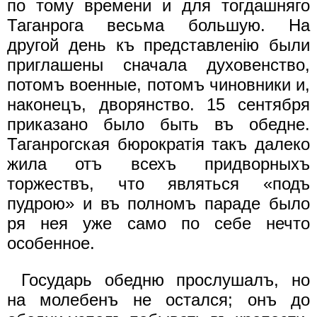
по тому времени и для тогдашняго
Таганрога весьма большую. На
другой день къ представленiю были
приглашены сначала духовенство,
потомъ военные, потомъ чиновники и,
наконецъ, дворянство. 15 сентября
приказано было быть въ обедне.
Таганрогская бюрократiя такъ далеко
жила отъ всехъ придворныхъ
торжествъ, что являться «подъ
пудрою» и въ полномъ параде было
ря нея уже само по себе нечто
особенное.
Государь обедню прослушалъ, но
на молебенъ не остался; онъ до