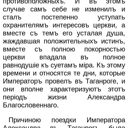
противоположныхъ. И въ этомъ
случае самъ себе не изменилъ и
сталъ постепенно уступать
охранителямъ интересовъ церкви, а
вместе съ темъ его усталая душа,
жаждавшая положительныхъ истинъ,
вместе съ полною покорностью
церкви впадала въ полное
равнодушiе къ суетамъ мipa. Къ этому
времени и относятся те дни, которые
Императоръ провелъ въ Таганроге, и
они вполне характеризуютъ этотъ
перiодъ жизни Александра
Благословеннаго.
Причиною поездки Императора
Александра въ Таганрогъ была