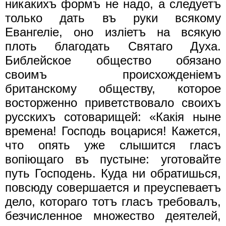
никакихъ формъ не надо, а следуетъ
только дать въ руки всякому
Евангелiе, оно излiетъ на всякую
плоть благодать Святаго Духа.
Библейское общество обязано
своимъ происхожденiемъ
британскому обществу, которое
восторженно приветствовало своихъ
русскихъ сотоварищей: «Какiя ныне
времена! Господь воцарися! Кажется,
что опять уже слышится гласъ
вопiющаго въ пустыне: уготовайте
путь Господень. Куда ни обратишься,
повсюду совершается и преуспеваетъ
дело, котораго тотъ гласъ требовалъ,
безчисленное множество деятелей,