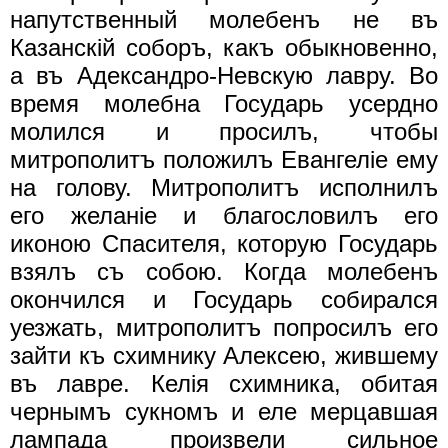
напутственный молебенъ не въ
Казанскiй соборъ, какъ обыкновенно,
а въ Адександро-Невскую лавру. Во
время молебна Государь усердно
молился и просилъ, чтобы
митрополитъ положилъ Евангелiе ему
на голову. Митрополитъ исполнилъ
его желанiе и благословилъ его
иконою Спасителя, которую Государь
взялъ съ собою. Когда молебенъ
окончился и Государь собирался
уезжать, митрополитъ попросилъ его
зайти къ схимнику Алексею, жившему
въ лавре. Келiя схимника, обитая
чернымъ сукномъ и еле мерцавшая
лампада произвели сильное