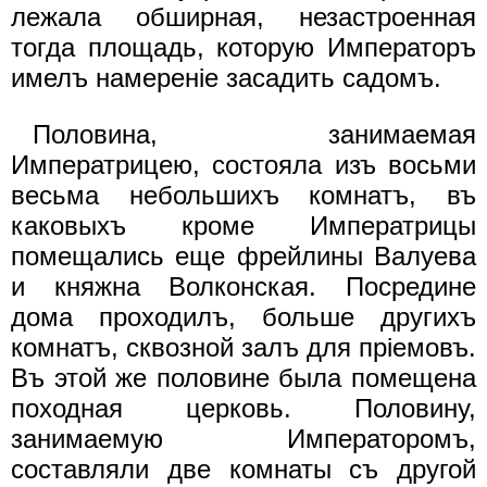
лежала обширная, незастроенная
тогда площадь, которую Императоръ
имелъ намеренiе засадить садомъ.
Половина, занимаемая
Императрицею, состояла изъ восьми
весьма небольшихъ комнатъ, въ
каковыхъ кроме Императрицы
помещались еще фрейлины Валуева
и княжна Волконская. Посредине
дома проходилъ, больше другихъ
комнатъ, сквозной залъ для прiемовъ.
Въ этой же половине была помещена
походная церковь. Половину,
занимаемую Императоромъ,
составляли две комнаты съ другой