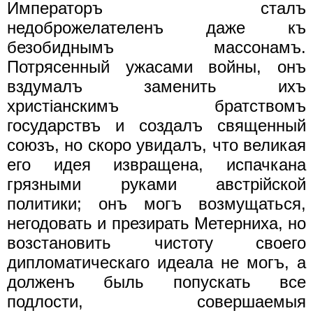
Императоръ сталъ
недоброжелателенъ даже къ
безобиднымъ массонамъ.
Потрясенный ужасами войны, онъ
вздумалъ заменить ихъ
христiанскимъ братствомъ
государствъ и создалъ священный
союзъ, но скоро увидалъ, что великая
его идея извращена, испачкана
грязными руками австрiйской
политики; онъ могъ возмущаться,
негодовать и презирать Метерниха, но
возстановить чистоту своего
дипломатическаго идеала не могъ, а
долженъ быль попускать все
подлости, совершаемыя