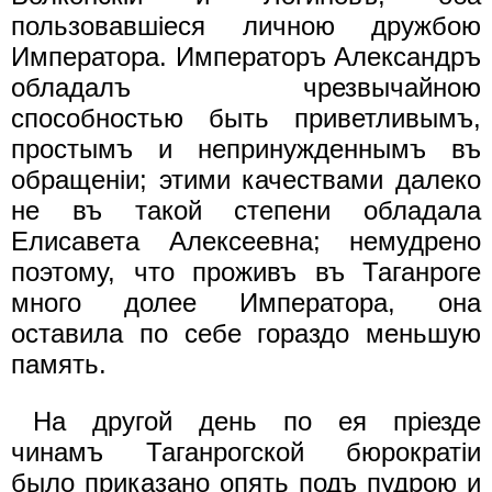
пользовавшiеся личною дружбою
Императора. Императоръ Александръ
обладалъ чрезвычайною
способностью быть приветливымъ,
простымъ и непринужденнымъ въ
обращенiи; этими качествами далеко
не въ такой степени обладала
Елисавета Алексеевна; немудрено
поэтому, что проживъ въ Таганроге
много долее Императора, она
оставила по себе гораздо меньшую
память.
На другой день по ея прiезде
чинамъ Таганрогской бюрократiи
было приказано опять подъ пудрою и