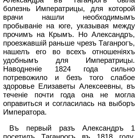
болезнь Императрицы, для которой
врачи нашли необходимымъ
пробыванiе на юге, указывая между
прочимъ на Крымъ. Но Александръ,
проезжавшiй раньше чрезъ Таганрогъ,
нашелъ его во всехъ отношенiяхъ
удобнымъ для Императрицы.
Наводненiе 1824 года сильно
потревожило и безъ того слабое
здоровье Елизаветы Алексеевны, въ
теченiе почти года она не могла
оправиться и согласилась на выборъ
Императора.
Въ первый разъ Александръ 1
посетилъ Таганрогъ въ 1818 году,