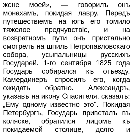
жене моей», — говорилъ онъ
монахамъ, покидая лавру. Передъ
путешествiемъ на югъ его томило
тяжелое предчувствiе, и на
возвратномъ пути онъ пристально
смотрелъ на шпиль Петропавловскаго
собора, усыпальницы русскихъ
Государей. 1-го сентября 1825 года
Государь собирался къ отъезду.
Камердинеръ спросилъ его, когда
ожидать обратно. Александръ,
указавъ на икону Спасителя, сказалъ:
„Ему одному известно это". Покидая
Петербургъ, Государь привсталъ въ
коляске, обратился лицомъ къ
покидаемой столице, долго и