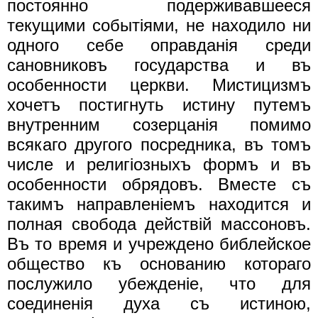
постоянно подерживавшееся
текущими событiями, не находило ни
одного себе оправданiя среди
сановниковъ государства и въ
особенности церкви. Мистицизмъ
хочетъ постигнуть истину путемъ
внутренним созерцанiя помимо
всякаго другого посредника, въ томъ
числе и религiозныхъ формъ и въ
особенности обрядовъ. Вместе съ
такимъ направленiемъ находится и
полная свобода действiй массоновъ.
Въ то время и учреждено библейское
общество къ основанию котораго
послужило убежденiе, что для
соединенiя духа съ истиною,