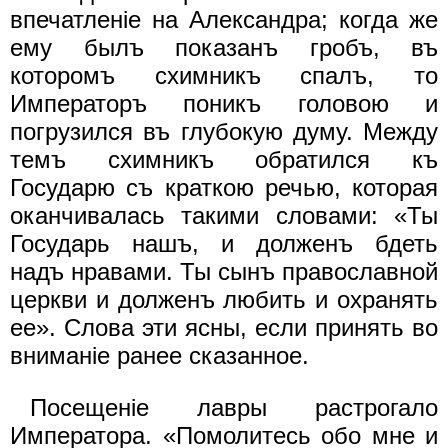
впечатленiе на Александра; когда же
ему былъ показанъ гробъ, въ
которомъ схимникъ спалъ, то
Императоръ поникъ головою и
погрузился въ глубокую думу. Между
темъ схимникъ обратился къ
Государю съ краткою речью, которая
оканчивалась такими словами: «Ты
Государь нашъ, и долженъ бдеть
надъ нравами. Ты сынъ православной
церкви и долженъ любить и охранять
ее». Слова эти ясны, если принять во
вниманiе ранее сказанное.
Посещенiе лавры растрогало
Императора. «Помолитесь обо мне и