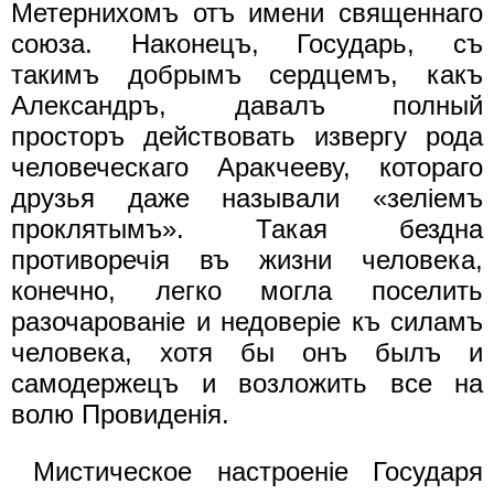
Метернихомъ отъ имени священнаго
союза. Наконецъ, Государь, съ
такимъ добрымъ сердцемъ, какъ
Александръ, давалъ полный
просторъ действовать извергу рода
человеческаго Аракчееву, котораго
друзья даже называли «зелiемъ
проклятымъ». Такая бездна
противоречiя въ жизни человека,
конечно, легко могла поселить
разочарованiе и недоверiе къ силамъ
человека, хотя бы онъ былъ и
самодержецъ и возложить все на
волю Провиденiя.
Мистическое настроенiе Государя