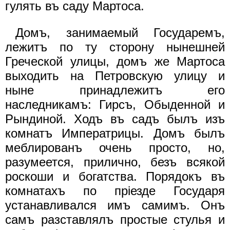
гулять въ саду Мартоса.
Домъ, занимаемый Государемъ,
лежитъ по ту сторону нынешней
Греческой улицы, домъ же Мартоса
выходить на Петровскую улицу и
ныне принадлежитъ его
наследникамъ: Гирсъ, Обыденной и
Рындиной. Ходъ въ садъ былъ изъ
комнатъ Императрицы. Домъ былъ
меблированъ очень просто, но,
разумеется, прилично, безъ всякой
роскоши и богатства. Порядокъ въ
комнатахъ по прiезде Государя
устанавливался имъ самимъ. Онъ
самъ разставлялъ простые стулья и