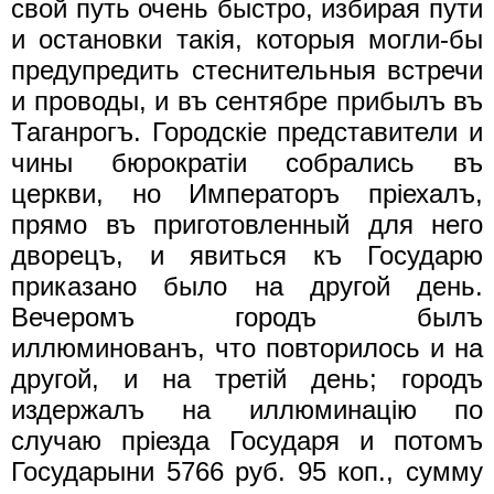
свой путь очень быстро, избирая пути
и остановки такiя, которыя могли-бы
предупредить стеснительныя встречи
и проводы, и въ сентябре прибылъ въ
Таганрогъ. Городскiе представители и
чины бюрократiи собрались въ
церкви, но Императоръ прiехалъ,
прямо въ приготовленный для него
дворецъ, и явиться къ Государю
приказано было на другой день.
Вечеромъ городъ былъ
иллюминованъ, что повторилось и на
другой, и на третiй день; городъ
издержалъ на иллюминацiю по
случаю прiезда Государя и потомъ
Государыни 5766 руб. 95 коп., сумму