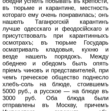
обедни успелъ побывать въ крепости,
въ тюрьме и карантине, местность
котораго ему очень понравилась; онъ
нашелъ Таганрогскiй карантинъ
лучше одесскаго и феодосiйскаго и
присутствовалъ при карантинныхъ
осмотрахъ; въ тюрьме Государь
осматривалъ кладовыя, кухню и
везде нашелъ порядокъ. Между
обеднею и обедомъ былъ опять
прiемъ чиновъ и представителей, при
чемъ греческое общество поднесло
хлебъ-соль на блюде, стоившемъ
5000 руб., а русское — на блюде въ
3000 руб. Оба блюда были
отправлены въ Москву, причемъ