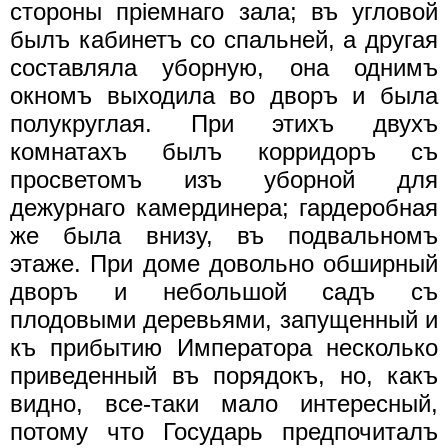
стороны прiемнаго зала; въ угловой
былъ кабинетъ со спальней, а другая
составляла уборную, она однимъ
окномъ выходила во дворъ и была
полукруглая. При этихъ двухъ
комнатахъ былъ корридоръ съ
просветомъ изъ уборной для
дежурнаго камердинера; гардеробная
же была внизу, въ подвальномъ
этаже. При доме довольно обширный
дворъ и небольшой садъ съ
плодовыми деревьями, запущенный и
къ прибытию Императора несколько
приведенный въ порядокъ, но, какъ
видно, все-таки мало интересный,
потому что Государь предпочиталъ