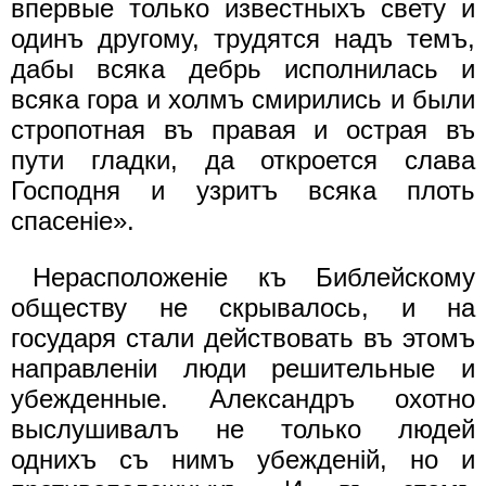
впервые только известныхъ свету и
одинъ другому, трудятся надъ темъ,
дабы всяка дебрь исполнилась и
всяка гора и холмъ смирились и были
стропотная въ правая и острая въ
пути гладки, да откроется слава
Господня и узритъ всяка плоть
спасенiе».
Нерасположенiе къ Библейскому
обществу не скрывалось, и на
государя стали действовать въ этомъ
направленiи люди решительные и
убежденные. Александръ охотно
выслушивалъ не только людей
однихъ съ нимъ убежденiй, но и