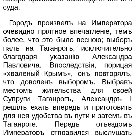
суда.
Городъ произвелъ на Императора
очевидно прiятное впечатленiе, темъ
более, что это было весною; выборъ
палъ на Таганрогъ, исключительно
благодаря указанiю Александра
Павловича. Впоследствiи, порицая
«хваленый Крымъ», онъ повторялъ,
что доволенъ выборомъ. Выбравъ
местомъ жительства для своей
Супруги Таганрогъ, Александръ I
решiлъ ехать впередъ и приготовить
для нея удобства въ пути и затемъ въ
Таганроге. Передъ отъездомъ
Императоръ отправился выслушать