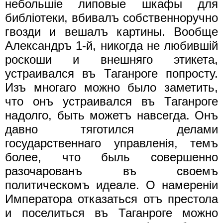
небольшiе липовые шкафы для
библiотеки, вбивалъ собственноручно
гвозди и вешалъ картины. Вообще
Александръ 1-й, никогда не любившiй
роскоши и внешняго этикета,
устраивался въ Таганроге попросту.
Изъ многаго можно было заметить,
что онъ устраивался въ Таганроге
надолго, быть можетъ навсегда. Онъ
давно тяготился делами
государственнаго управленiя, темъ
более, что быль совершенно
разочарованъ въ своемъ
политическомъ идеале. О намеренiи
Императора отказаться отъ престола
и поселиться въ Таганроге можно