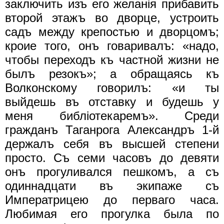
заключить изъ его желанiя прибавить
второй этажъ во дворце, устроить
садъ между крепостью и дворцомъ;
кроие того, онъ говаривалъ: «надо,
чтобы переходъ къ частной жизни не
былъ резокъ»; а обращаясь къ
Волконскому говорилъ: «и ты
выйдешь въ отставку и будешь у
меня библiотекаремъ». Среди
гражданъ Таганрога Александръ 1-й
держалъ себя въ высшей степени
просто. Съ семи часовъ до девяти
онъ прогуливался пешкомъ, а съ
одиннадцати въ экипаже съ
Императрицею до перваго часа.
Любимая его прогулка была по