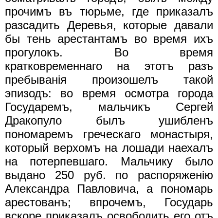
прочимъ въ тюрьме, где приказалъ
разсадить Деревья, которые давали
бы тень арестантамъ во время ихъ
прогулокъ. Во время
кратковременнаго на этотъ разъ
пребыванiя произошелъ такой
эпизодъ: во время осмотра города
Государемъ, мальчикъ Сергей
Дракопуло былъ ушибленъ
пономаремъ греческаго монастыря,
который верхомъ на лошади наехалъ
на потерпевшаго. Мальчику было
выдано 250 руб. по распоряженiю
Александра Павловича, а пономарь
арестованъ; впрочемъ, Государь
вскоре приказалъ освободить его отъ