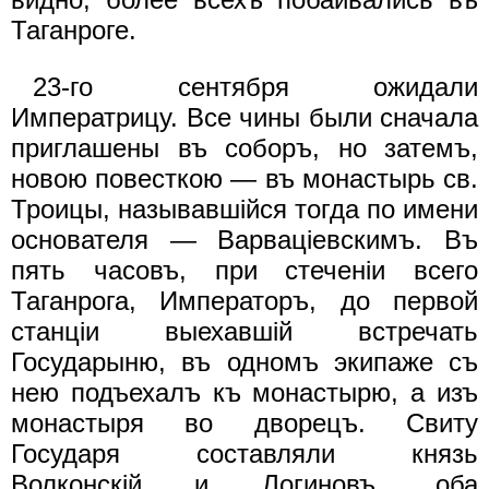
Таганроге.
23-го сентября ожидали
Императрицу. Все чины были сначала
приглашены въ соборъ, но затемъ,
новою повесткою — въ монастырь св.
Троицы, называвшiйся тогда по имени
основателя — Варвацiевскимъ. Въ
пять часовъ, при стеченiи всего
Таганрога, Императоръ, до первой
станцiи выехавшiй встречать
Государыню, въ одномъ экипаже съ
нею подъехалъ къ монастырю, а изъ
монастыря во дворецъ. Свиту
Государя составляли князь
Волконскiй и Логиновъ, оба