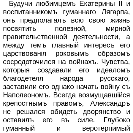
Будучи любимцемъ Екатерины II и
воспитанникомъ гуманнаго Лягарпа,
онъ предполагалъ всю свою жизнь
посвятить полезной, мирной
правительственной деятельности, а
между темъ главный интересъ его
царствованiя роковымъ образомъ
сосредоточился на войнахъ. Чувства,
которыя создавали его идеаломъ
благодетеля народа русскаго,
заставили его однако начать войну съ
Наполеономъ. Всегда возмущавшiйся
крепостнымъ правомъ, Александръ
не решался обидеть дворянство и
оставилъ его въ силе. Глубоко
гуманный и веротерпимый