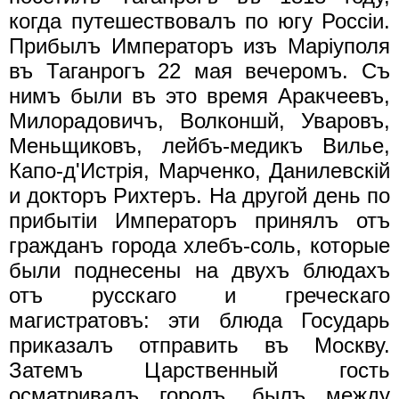
когда путешествовалъ по югу Россiи.
Прибылъ Императоръ изъ Марiуполя
въ Таганрогъ 22 мая вечеромъ. Съ
нимъ были въ это время Аракчеевъ,
Милорадовичъ, Волконшй, Уваровъ,
Меньщиковъ, лейбъ-медикъ Вилье,
Капо-д'Истрiя, Марченко, Данилевскiй
и докторъ Рихтеръ. На другой день по
прибытiи Императоръ принялъ отъ
гражданъ города хлебъ-соль, которые
были поднесены на двухъ блюдахъ
отъ русскаго и греческаго
магистратовъ: эти блюда Государь
приказалъ отправить въ Москву.
Затемъ Царственный гость
осматривалъ городъ, былъ между