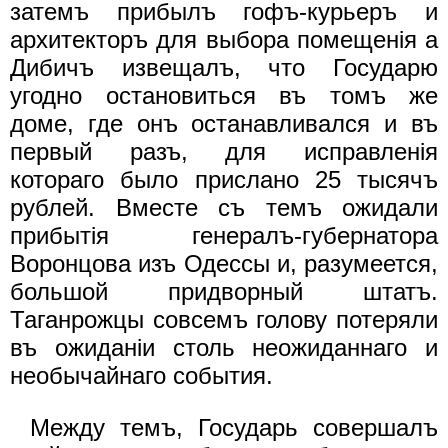
затемъ прибылъ гофъ-курьеръ и
архитекторъ для выбора помещенiя а
Дибичъ извещалъ, что Государю
угодно остановиться въ томъ же
доме, где онъ останавливался и въ
первый разъ, для исправленiя
котораго было прислано 25 тысячъ
рублей. Вместе съ темъ ожидали
прибытiя генералъ-губернатора
Воронцова изъ Одессы и, разумеется,
большой придворный штатъ.
Таганрожцы совсемъ голову потеряли
въ ожиданiи столь неожиданнаго и
необычайнаго события.
Между темъ, Государь совершалъ