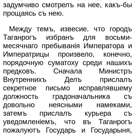
задумчиво смотрелъ на нее, какъ-бы
прощаясь съ нею.
Между темъ, извесие. что городъ
Таганрогъ избранъ для восьми-
месячнаго пребыванiя Императора и
Императрицы произвело, конечно,
порядочную суматоху среди нашихъ
предковъ. Сначала Министръ
Внутреннихъ Делъ прислалъ
секретное письмо исправлявшему
должность градоначальника съ
довольно неясными намеками,
затемъ прислалъ курьера съ
уведомленiемъ, что въ Таганрогъ
пожалуютъ Государь и Государыня,