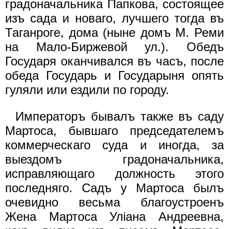
градоначальника Папкова, состоящее
изъ сада и новаго, лучшего тогда въ
Таганроге, дома (ныне домъ М. Реми
на Мало-Биржевой ул.). Обедъ
Государя оканчивался въ часъ, после
обеда Государь и Государыня опять
гуляли или ездили по городу.
Императоръ бывалъ также въ саду
Мартоса, бывшаго председателемъ
коммерческаго суда и иногда, за
выездомъ градоначальника,
исправляющаго должность этого
последняго. Садъ у Мартоса былъ
очевидно весьма благоустроенъ
Жена Мартоса Улiана Андреевна,