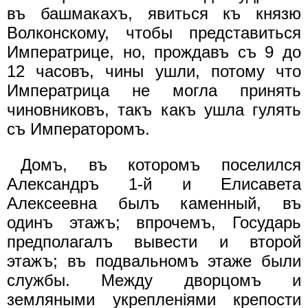
въ башмакахъ, явиться къ князю
Волконскому, чтобы представиться
Императрице, но, прождавъ съ 9 до
12 часовъ, чины ушли, потому что
Императрица не могла принять
чиновниковъ, такъ какъ ушла гулять
съ Императоромъ.
Домъ, въ которомъ поселился
Александръ 1-й и Елисавета
Алексеевна былъ каменный, въ
одинъ этажъ; впрочемъ, Государь
предполагалъ вывести и второй
этажъ; въ подвальномъ этаже были
службы. Между дворцомъ и
земляными укрепленiями крепости