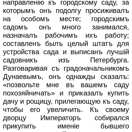
направленiю къ городскому саду, за
которымъ онъ подолгу просиживалъ
на особомъ месте; городскимъ
садомъ онъ много занимался,
назначалъ рабочимъ ихъ работу;
составленъ былъ целый штатъ для
устройства сада и выписанъ лучшiй
садовникъ изъ Петербурга.
Разговаривая съ градоначальникомъ
Дунаевымъ, онъ однажды сказалъ:
«позвольте мне въ вашемъ саду
похозяйничать» и приказалъ купить
дачу и рощицу, прилегающую къ саду,
чтобы его увеличить. Къ своему
дворцу Императоръ собирался
прикупить именiе бывшего