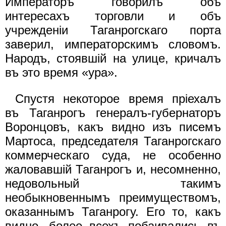
Императоръ говорилъ объ
интересахъ торговли и объ
учрежденiи Таганрогскаго порта
заверил, императорскимъ словомъ.
Народъ, стоявшiй на улице, кричалъ
въ это время «ура».
Спустя некоторое время прiехалъ
въ Таганрогъ генералъ-губернаторъ
Воронцовъ, какъ видно изъ писемъ
Мартоса, председателя Таганрогскаго
коммерческаго суда, не особенно
жаловавшiй Таганрогъ и, несомненно,
недовольный такимъ
необыкновеннымъ преимуществомъ,
оказаннымъ Таганрогу. Его то, какъ
видно, более всехъ побаивались въ