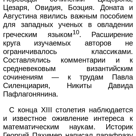
Цезаря, Овидия, Боэция. Доната и
Августина явились важным пособием
для западных ученых в овладении
10
греческим языком
. Расширение
круга изучаемых авторов не
ограничивалось классиками.
Составлялись комментарии и к
средневековым византийским
сочинениям — к трудам Павла
Силенциария, Никиты Давида
Пафлагонянина.
С конца XIII столетия наблюдается
и известное оживление интереса к
математическим наукам. Историк
Георгий Пахимер написал парафразу