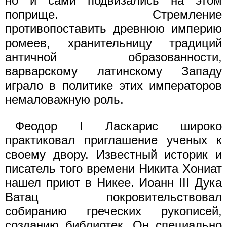
но и сами подвизались на этом
поприще. Стремление
противопоставить древнюю империю
ромеев, хранительницу традиций
античной образованности,
варварскому латинскому Западу
играло в политике этих императоров
немаловажную роль.
Феодор I Ласкарис широко
практиковал приглашение ученых к
своему двору. Известный историк и
писатель того времени Никита Хониат
нашел приют в Никее. Иоанн III Дука
Ватац покровительствовал
собиранию греческих рукописей,
созданию библиотек. Он специально