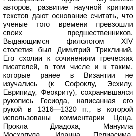
авторов, развитие научной критики
текстов дают основание считать, что
ученые того времени превзошли
своих предшественников.
Выдающимся филологом XIV
столетия был Димитрий Триклиний.
Его схолии к сочинениям греческих
писателей, в том числе и к таким,
которые ранее в Византии не
изучались (к Софоклу, Эсхилу,
Еврипиду, Феокриту), сохранившаяся
рукопись Гесиода, написанная его
рукой в 1316—1320 гг., в которой
использованы комментарии Цеца,
Прокла Диадоха, Мануила
Мосхопула, Иоанна Педиасима,