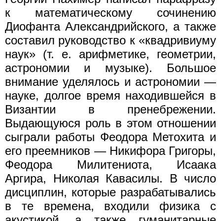
к математическому сочинению
Диофанта Александрийского, а также
составил руководство к «квадривиуму
наук» (т. е. арифметике, геометрии,
астрономии и музыке). Большое
внимание уделялось и астрономии —
науке, долгое время находившейся в
Византии в пренебрежении.
Выдающуюся роль в этом отношении
сыграли работы Феодора Метохита и
его преемников — Никифора Григоры,
Феодора Милитениота, Исаака
Аргира, Николая Кавасилы. В число
дисциплин, которые разрабатывались
в те времена, входили физика с
акустикой, а также гуманитарные