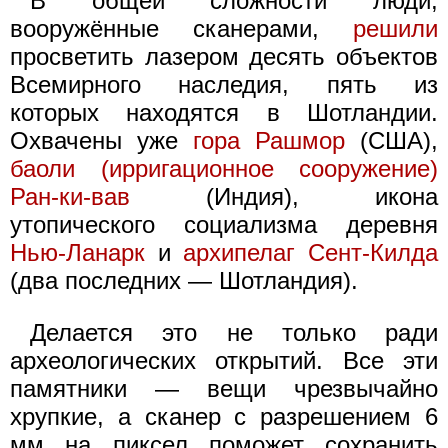
В общей сложности люди,
вооружённые сканерами,
решили
просветить лазером десять объектов
Всемирного наследия, пять из
которых находятся в Шотландии.
Охвачены уже
гора Рашмор
(США),
баоли (ирригационное сооружение)
Ран-ки-вав
(Индия), икона
утопического социализма деревня
Нью-Ланарк
и
архипелаг Сент-Килда
(два последних — Шотландия).
Делается это не только ради
археологических открытий. Все эти
памятники — вещи чрезвычайно
хрупкие, а сканер с разрешением 6
мм на пиксел поможет сохранить