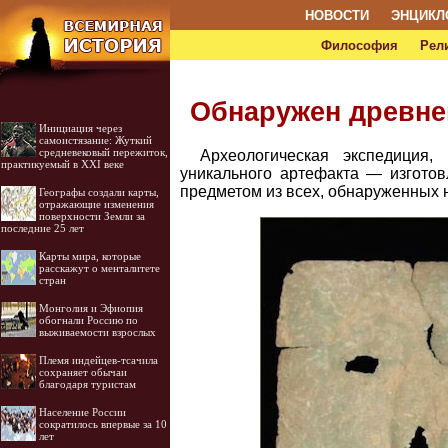
НОВОСТИ
ЭНЦИКЛ
Философия
Рел
Обнаружен древн
Инициация через
самоистязание: Жуткий
средневековый пережиток,
Археологическая экспедиция
практикуемый в XXI веке
уникального артефакта — изгото
предметом из всех, обнаруженных 
Географы создали карты,
отражающие изменения
поверхности Земли за
последние 25 лет
Карты мира, которые
расскажут о менталитете
стран
Монголия и Эфиопия
обогнали Россию по
выживаемости взрослых
Племя индейцев-тсачила
сохраняет обычаи
благодаря туристам
Население России
сократилось впервые за 10
лет