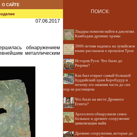
О САЙТЕ
ПОИСК:
ноделие
07.06.2017
Лидары помогли найти в джунглях
Камбоджи древние храмы
3000-летняя надпись на лувийском
вершилась обнаружением
языке рассказала о прошлом Трои
ревнейшим металлическим
История Руси: Что было до
Рюрика?
Как был открыт самый большой
буддийский храм Боробудур и
почему его нижняя часть до сих
пор не расчищена
Что было на месте Древнего
Египта?
Археологи обнаружили самое
большое и древнее сооружение
цивилизации майя
Древние сооружения, которые до