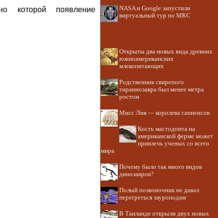
NASA и Google запустили
но которой появление
виртуальный тур по МКС
Открыты два новых вида древних
южноамериканских
млекопитающих
Родственник свирепого
тираннозавра был менее метра
ростом
Мисс Лия — королева сапиенсов
Кость мастодонта на
американской ферме может
привлечь ученых со всего
мира
Почему было так много видов
динозавров?
Полый позвоночник не давал
перегреться зауроподам
В Таиланде открыли двух новых