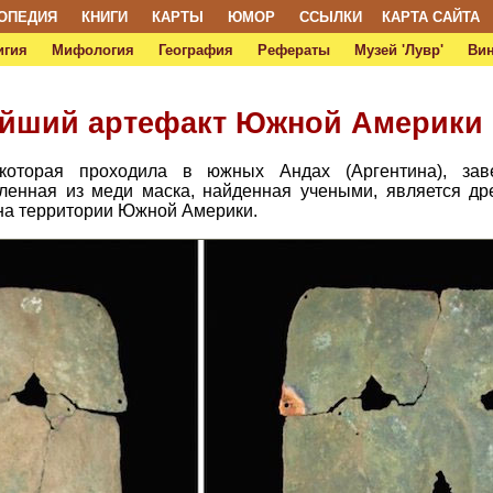
ОПЕДИЯ
КНИГИ
КАРТЫ
ЮМОР
ССЫЛКИ
КАРТА САЙТА
игия
Мифология
География
Рефераты
Музей 'Лувр'
Ви
ейший артефакт Южной Америки
, которая проходила в южных Андах (Аргентина), за
вленная из меди маска, найденная учеными, является д
на территории Южной Америки.