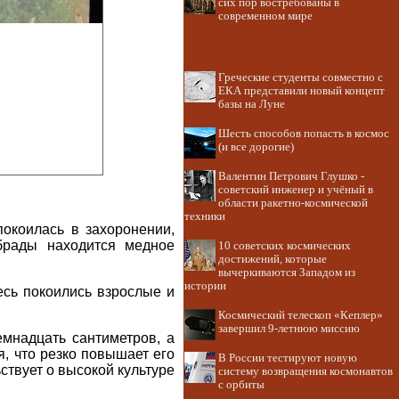
сих пор востребованы в
современном мире
Греческие студенты совместно с
ЕКА представили новый концепт
базы на Луне
Шесть способов попасть в космос
(и все дорогие)
Валентин Петрович Глушко -
советский инженер и учёный в
области ракетно-космической
техники
покоилась в захоронении,
брады находится медное
10 советских космических
достижений, которые
вычеркиваются Западом из
истории
сь покоились взрослые и
Космический телескоп «Кеплер»
завершил 9-летнюю миссию
емнадцать сантиметров, а
, что резко повышает его
В России тестируют новую
ствует о высокой культуре
систему возвращения космонавтов
с орбиты