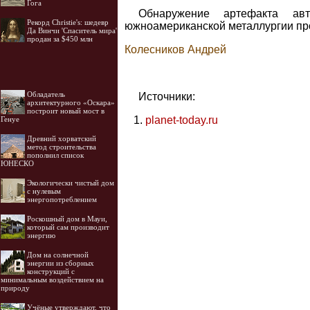
Гога
Обнаружение артефакта авт
Рекорд Christie's: шедевр
южноамериканской металлургии пр
Да Винчи 'Спаситель мира'
продан за $450 млн
Колесников Андрей
Обладатель
Источники:
архитектурного «Оскара»
построит новый мост в
planet-today.ru
Генуе
Древний хорватский
метод строительства
пополнил список
ЮНЕСКО
Экологически чистый дом
с нулевым
энергопотреблением
Роскошный дом в Мауи,
который сам производит
энергию
Дом на солнечной
энергии из сборных
конструкций с
минимальным воздействием на
природу
Учёные утверждают, что