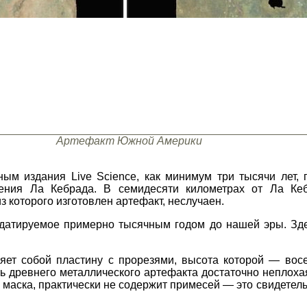
Артефакт Южной Америки
ным издания Live Science, как минимум три тысячи лет, 
ления Ла Кебрада. В семидесяти километрах от Ла Ке
з которого изготовлен артефакт, неслучаен.
 датируемое примерно тысячным годом до нашей эры. Зде
яет собой пластину с прорезями, высота которой — вос
 древнего металлического артефакта достаточно неплохая
а маска, практически не содержит примесей — это свидетель