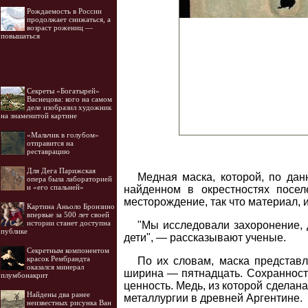
Рождаемость в России
продолжает снижаться, а
возраст рожениц —
повышаться
Секреты «Богатырей»
Васнецова: кого на самом
деле изобразил художник
на знаменитой картине
«Мальчик в голубом»
отправится на
реставрацию
Для Дега Парижская
Медная маска, которой, по дан
опера была лабораторией
и «его спальней»
найденном в окрестностях посе
месторождение, так что материал, и
Картина Аньоло Бронзино
впервые за 500 лет своей
истории станет доступна
"Мы исследовали захоронение,
публике
дети", — рассказывают ученые.
Секретным компонентом
красок Рембрандта
По их словам, маска представл
оказался минерал
ширина — пятнадцать. Сохранность
плумбонакрит
ценность. Медь, из которой сделан
Найдены два ранее
металлургии в древней Аргентине.
неизвестных рисунка Ван