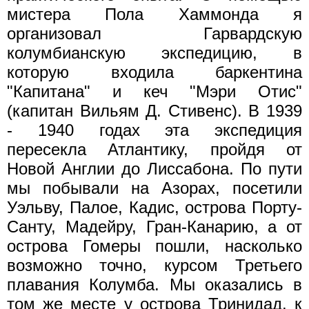
мистера Пола Хаммонда я
организовал Гарвардскую
колумбианскую экспедицию, в
которую входила баркентина
"Капитана" и кеч "Мэри Отис"
(капитан Вильям Д. Стивенс). В 1939
- 1940 годах эта экспедиция
пересекла Атлантику, пройдя от
Новой Англии до Лиссабона. По пути
мы побывали на Азорах, посетили
Уэльву, Палое, Кадис, острова Порту-
Санту, Мадейру, Гран-Канарию, а от
острова Гомеры пошли, насколько
возможно точно, курсом Третьего
плавания Колумба. Мы оказались в
том же месте у острова Тринидад, к