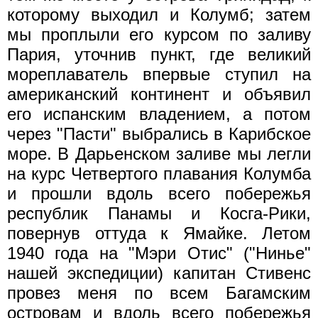
которому выходил и Колумб; затем
мы проплыли его курсом по заливу
Пария, уточнив пункт, где великий
мореплаватель впервые ступил на
американский континент и объявил
его испанским владением, а потом
через "Пасти" выбрались в Карибское
море. В Дарьенском заливе мы легли
на курс Четвертого плавания Колумба
и прошли вдоль всего побережья
республик Панамы и Косга-Рики,
повернув оттуда к Ямайке. Летом
1940 года на "Мэри Отис" ("Нинье"
нашей экспедиции) капитан Стивенс
провез меня по всем Багамским
островам и вдоль всего побережья