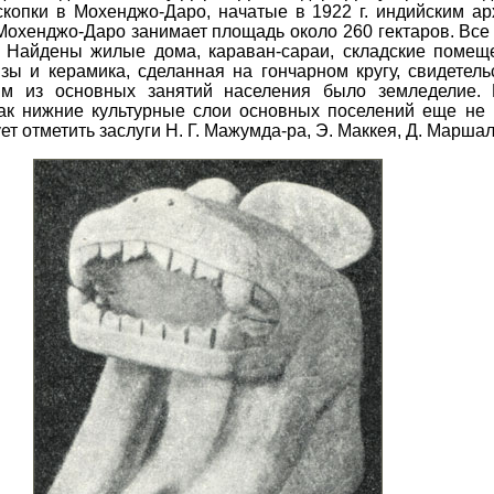
копки в Мохенджо-Даро, начатые в 1922 г. индийским ар
охенджо-Даро занимает площадь около 260 гектаров. Все 
. Найдены жилые дома, караван-сараи, складские помещ
ы и керамика, сделанная на гончарном кругу, свидетель
им из основных занятий населения было земледелие. 
как нижние культурные слои основных поселений еще не 
т отметить заслуги Н. Г. Мажумда-ра, Э. Маккея, Д. Маршал