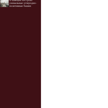
В Швеции построят
уникальные углеродно-
позитивные башни