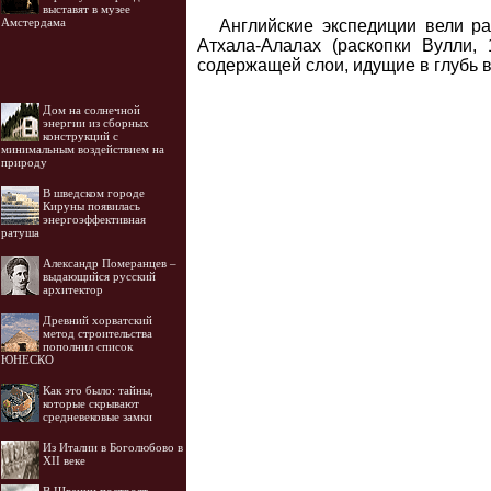
выставят в музее
Амстердама
Английские экспедиции вели р
Атхала-Алалах (раскопки Вулли, 
содержащей слои, идущие в глубь век
Дом на солнечной
энергии из сборных
конструкций с
минимальным воздействием на
природу
В шведском городе
Кируны появилась
энергоэффективная
ратуша
Александр Померанцев –
выдающийся русский
архитектор
Древний хорватский
метод строительства
пополнил список
ЮНЕСКО
Как это было: тайны,
которые скрывают
средневековые замки
Из Италии в Боголюбово в
XII веке