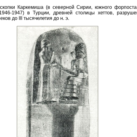
аскопки Каркемиша (в северной Сирии, южного форпоста 
1946-1947) в Турции, древней столицы хеттов, разрушен
ов до III тысячелетия до н. э.