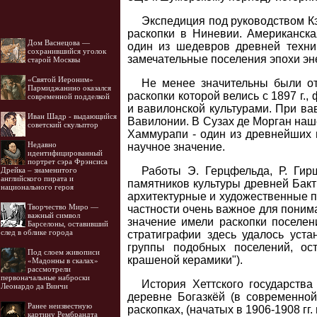
Экспедиция под руководством Кэ
раскопки в Ниневии. Американск
Дом Васнецова —
один из шедевров древней техни
сохранившийся уголок
замечательные поселения эпохи эне
старой Москвы
«Святой Иероним»
Не менее значительны были от
Пармиджанино оказался
раскопки которой велись с 1897 г.
современной подделкой
и вавилонской культурами. При вав
Иван Шадр - выдающийся
Вавилонии. В Сузах де Морган наш
советский скульптор
Хаммурапи - один из древнейших 
Недавно
научное значение.
идентифицированный
портрет сэра Фрэнсиса
Работы Э. Герцфельда, Р. Ги
Дрейка – знаменитого
английского пирата и
памятников культуры древней Бакт
национального героя
архитектурные и художественные па
Творчество Миро —
частности очень важное для поним
важный символ
значение имели раскопки поселен
Барселоны, оставивший
след в облике города
стратиграфии здесь удалось уста
группы подобных поселений, ос
Под слоем живописи
крашеной керамики").
«Мадонны в скалах»
рассмотрели
первоначальные наброски
История Хеттского государств
Леонардо да Винчи
деревне Богазкёй (в современной
Ранее неизвестную
раскопках, (начатых в 1906-1908 гг
картину Рембрандта