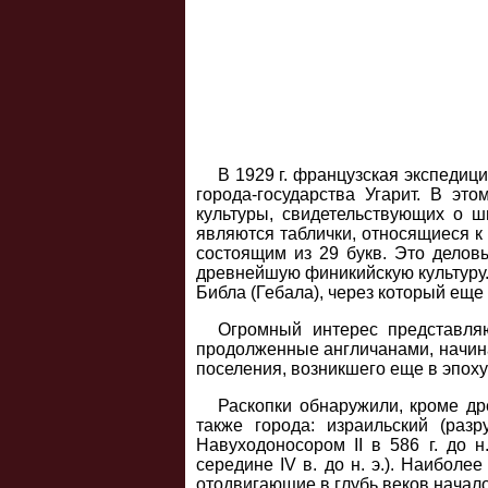
В 1929 г. французская экспедиц
города-государства Угарит. В э
культуры, свидетельствующих о ш
являются таблички, относящиеся к 
состоящим из 29 букв. Это делов
древнейшую финикийскую культуру. 
Библа (Гебала), через который еще 
Огромный интерес представляю
продолженные англичанами, начиная
поселения, возникшего еще в эпоху 
Раскопки обнаружили, кроме дре
также города: израильский (раз
Навуходоносором II в 586 г. до н
середине IV в. до н. э.). Наибол
отодвигающие в глубь веков начало