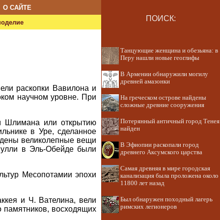
О САЙТЕ
ПОИСК:
ноделие
Танцующие женщина и обезьяна: в
Перу нашли новые геоглифы
В Армении обнаружили могилу
древней амазонки
вели раскопки Вавилона и
ком научном уровне. При
На греческом острове найдены
сложные древние сооружения
Потерянный античный город Тенея
м Шлимана или открытию
найден
льнике в Уре, сделанное
айдены великолепные вещи
В Эфиопии раскопали город
Вулли в Эль-Обейде были
древнего Аксумского царства
Самая древняя в мире городская
ультур Месопотамии эпохи
канализация была проложена около
11800 лет назад
ккея и Ч. Вателина, вели
Был обнаружен походный лагерь
римских легионеров
го памятников, восходящих