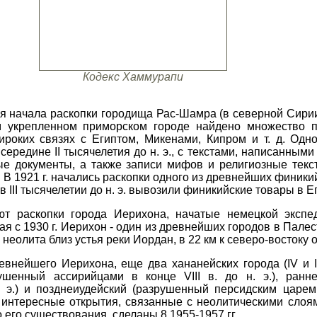
Кодекс Хаммурапи
ия начала раскопки городища Рас-Шамра (в северной Сирии
том укрепленном приморском городе найдено множество 
ироких связях с Египтом, Микенами, Кипром и т. д. Одн
середине II тысячелетия до н. э., с текстами, написанны
ые документы, а также записи мифов и религиозные текс
В 1921 г. начались раскопки одного из древнейших финикий
в III тысячелетии до н. э. вывозили финикийские товары в Ег
т раскопки города Иерихона, начатые немецкой экспед
 с 1930 г. Иерихон - один из древнейших городов в Палес
неолита близ устья реки Иордан, в 22 км к северо-востоку 
внейшего Иерихона, еще два хананейских города (IV и III
рушенный ассирийцами в конце VIII в. до н. э.), ранн
. э.) и позднеиудейский (разрушенный персидским царем
ее интересные открытия, связанные с неолитическими слоя
 его существования, сделаны 8 1955-1957 гг.