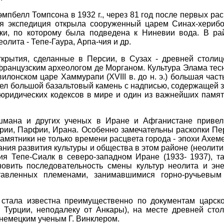
мпбелл Томпсона в 1932 г., через 81 год после первых ра
ая экспедиция открыла сооруженный царем Синах-херибо
ки, по которому была подведена к Ниневии вода. В р
олита - Тепе-Гаура, Арпа-чия и др.
крытия, сделанные в Персии, в Сузах - древней столице
, французским археологом де Морганом. Культура Элама те
илонском царе Хаммурапи (XVIII в. до н. э.) большая час
ел большой базальтовый камень с надписью, содержащей 
юридических кодексов в мире и один из важнейших памя
ршмана и других ученых в Иране и Афганистане привел
рии, Парфии, Ирана. Особенно замечательны раскопки Пе
мятники не только времени расцвета города - эпохи Ахемен
ания развития культуры и общества в этом районе (неолит
ия Тепе-Сиалк в северо-западном Иране (1933- 1937), т
новить последовательность смены культур неолита и эн
тавленных племенами, занимавшимися горно-ручьевым 
а стала известна преимущественно по документам царско
 Турции, неподалеку от Анкары), на месте древней стол
. немецким ученым Г. Винклером.