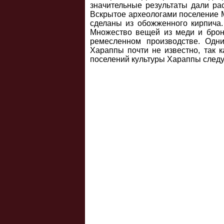
значительные результаты дали рас
Вскрытое археологами поселение М
сделаны из обожженного кирпича
Множество вещей из меди и бронз
ремесленном производстве. Одн
Хараппы почти не известно, так 
поселений культуры Хараппы следуе