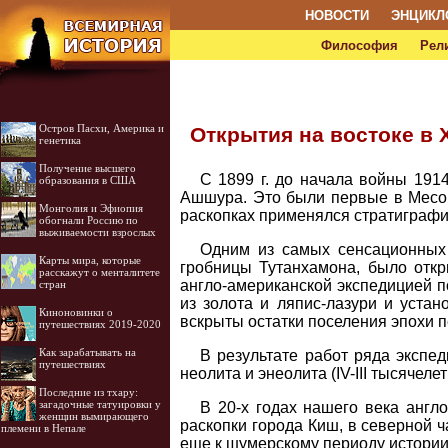
НОВОСТИ
ЭНЦИКЛ
Философия
Рел
Остров Пасхи, Америка и
Открытия на востоке в 
генетика
Получение высшего
С 1899 г. до начала войны 1914
образования в США
Ашшура. Это были первые в Месоп
Монголия и Эфиопия
раскопках применялся стратиграфи
обогнали Россию по
выживаемости взрослых
Одним из самых сенсационных
Карты мира, которые
гробницы Тутанхамона, было откр
расскажут о менталитете
англо-американской экспедицией п
стран
из золота и ляпис-лазури и уста
Киноновинки о
вскрыты остатки поселения эпохи п
путешествиях 2019-2020
Как зарабатывать на
В результате работ ряда экспе
путешествиях
неолита и энеолита (IV-III тысячеле
Последние из тхару:
загадочные татуировки у
В 20-х годах нашего века англо
женщин вымирающего
раскопки города Киш, в северной 
племени в Непале
еще к шумерскому периоду истории