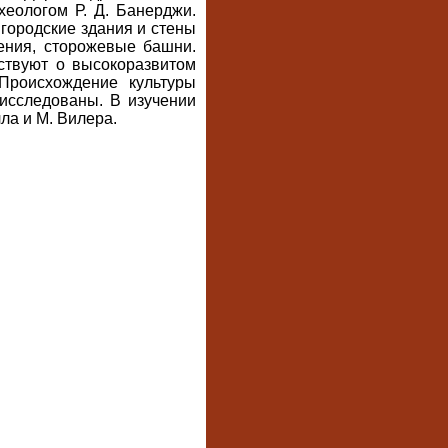
хеологом Р. Д. Банерджи.
городские здания и стены
ения, сторожевые башни.
ствуют о высокоразвитом
Происхождение культуры
исследованы. В изучении
ла и М. Вилера.