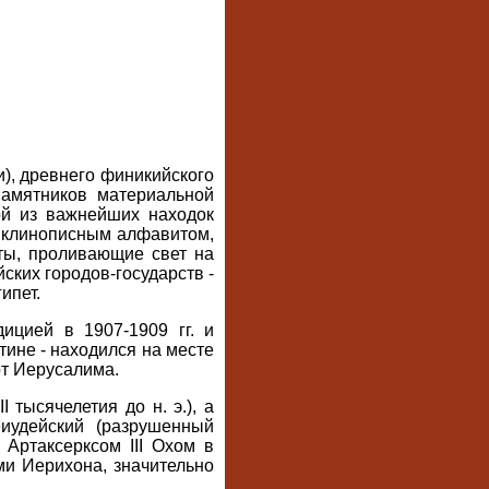
), древнего финикийского
памятников материальной
ой из важнейших находок
ми клинописным алфавитом,
ты, проливающие свет на
ских городов-государств -
ипет.
ицией в 1907-1909 гг. и
тине - находился на месте
от Иерусалима.
 тысячелетия до н. э.), а
еиудейский (разрушенный
 Артаксерксом III Охом в
ми Иерихона, значительно