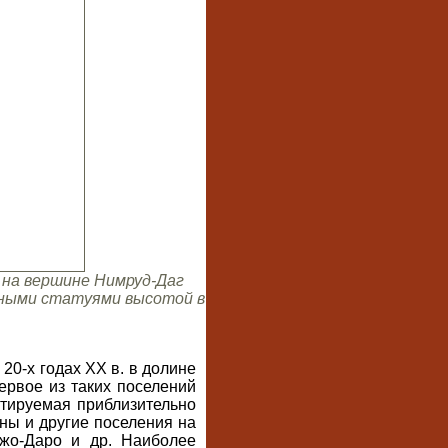
. на вершине Нимруд-Даг
льными статуями высотой в
20-х годах XX в. в долине
ервое из таких поселений
атируемая приблизительно
аны и другие поселения на
жо-Даро и др. Наиболее