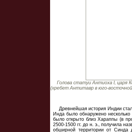
Голова статуи Антиоха I, царя К
(хребет Антитавр в юго-восточной 
Древнейшая история Индии стала
Инда было обнаружено несколько п
было открыто близ Хараппы (в про
2500-1500 гг. до н. э., получила 
обширной территории от Синда 