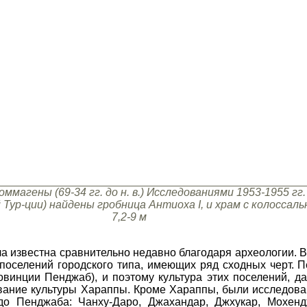
оммагены (69-34 гг. до н. в.) Исследованиями 1953-1955 гг
Тур-ции) найдены гробница Антиоха I, и храм с колосса
7,2-9 м
 известна сравнительно недавно благодаря археологии. В 
оселений городского типа, имеющих ряд сходных черт. П
винции Пенджаб), и поэтому культура этих поселений, д
название культуры Хараппы. Кроме Хараппы, были исследов
до Пенджаба: Чанху-Даро, Джахандар, Джхукар, Мохенд