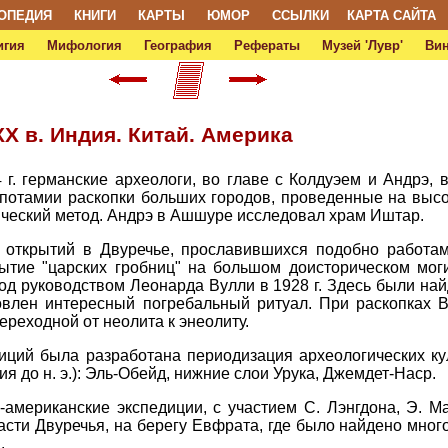
ОПЕДИЯ
КНИГИ
КАРТЫ
ЮМОР
ССЫЛКИ
КАРТА САЙТА
игия
Мифология
География
Рефераты
Музей 'Лувр'
Ви
XX в. Индия. Китай. Америка
 г. германские археологи, во главе с Колдуэем и Андрэ, 
отамии раскопки больших городов, проведенные на высо
ческий метод. Андрэ в Ашшуре исследовал храм Иштар.
 открытий в Двуречье, прославившихся подобно работа
ытие "царских гробниц" на большом доисторическом моги
од руководством Леонарда Вулли в 1928 г. Здесь были н
новлен интересный погребальный ритуал. При раскопках 
ереходной от неолита к энеолиту.
диций была разработана периодизация археологических к
тия до н. э.): Эль-Обейд, нижние слои Урука, Джемдет-Наср.
-американские экспедиции, с участием С. Лэнгдона, Э. Ма
части Двуречья, на берегу Евфрата, где было найдено мно
.