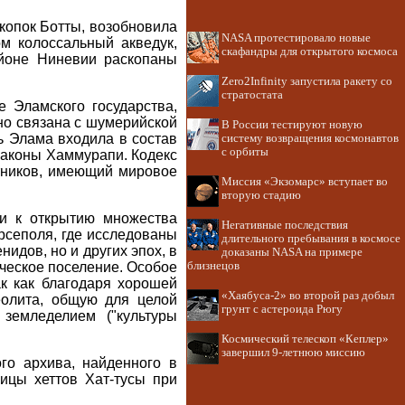
скопок Ботты, возобновила
NASA протестировало новые
м колоссальный акведук,
скафандры для открытого космоса
айоне Ниневии раскопаны
Zero2Infinity запустила ракету со
стратостата
 Эламского государства,
сно связана с шумерийской
В России тестируют новую
ть Элама входила в состав
систему возвращения космонавтов
с орбиты
законы Хаммурапи. Кодекс
тников, имеющий мировое
Миссия «Экзомарс» вступает во
вторую стадию
и к открытию множества
Негативные последствия
рсеполя, где исследованы
длительного пребывания в космосе
идов, но и других эпох, в
доказаны NASA на примере
ическое поселение. Особое
близнецов
ак как благодаря хорошей
«Хаябуса-2» во второй раз добыл
еолита, общую для целой
грунт с астероида Рюгу
земледелием ("культуры
Космический телескоп «Кеплер»
завершил 9-летнюю миссию
го архива, найденного в
ицы хеттов Хат-тусы при