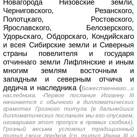
Новагорода Низовские земли,
Черниговского, Резанского,
Полотцкаго, Ростовского,
Ярославского, Белозерского,
Удорьскаго, Обдорскаго, Кондийскаго
и всея Сибирские земли и Сиверныя
страны повелителя и государя
отчиннаго земли Лифлянские и иным
многим землям восточным и
западным и северным отчича и
дедича и наследника (
Божественнаго...и
наследника. -Первое послание Иоганну III
начинается с обычного в дипломатических
грамотах Грозного титула (в дальнейших
дипломатических посланиях мы его опускаем,
оговаривая этот пропуск в прямых скобках).
Грозный весьма усложнил традиционный
титул своих предков [ср. титул Ивана III и