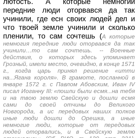
лютость. А которые немногий
передние люди оторвався да так
учинили, где есн своих людей дел и
что твоей земле учинили и сколько
пленили, то сам сочтешь (
А которые
немногия передние люди оторвався да так
учинили…то сам сочтешь. -- Военные
действия, о которых здесь упоминает
Грозный, имели место, очевидно, в конце 1571
г., когда царь принял решение «итти
на...Ягана короля». В грамоте, посланной в
январе 1572 г. с Павлом Абовским, Иван IV
писал Иоганну III: «пошли были есмя...на тебя
и на твою землю Свейскую и дошли есмя
сами до своей отчины до Великого
Новгорода, а ис передовых наших полков
иные люди дошли до Орешка, а иные
немногие люди, которые от передовых
людей оторвались, и в Свейскую землю