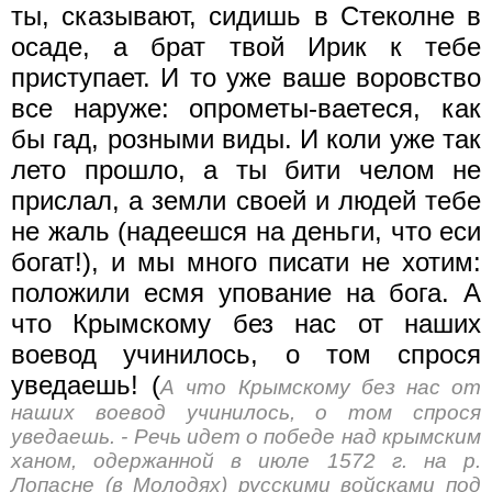
ты, сказывают, сидишь в Стеколне в
осаде, а брат твой Ирик к тебе
приступает. И то уже ваше воровство
все наруже: опрометы-ваетеся, как
бы гад, розными виды. И коли уже так
лето прошло, а ты бити челом не
прислал, а земли своей и людей тебе
не жаль (надеешся на деньги, что еси
богат!), и мы много писати не хотим:
положили есмя упование на бога. А
что Крымскому без нас от наших
воевод учинилось, о том спрося
уведаешь! (
А что Крымскому без нас от
наших воевод учинилось, о том спрося
уведаешь. - Речь идет о победе над крымским
ханом, одержанной в июле 1572 г. на р.
Лопасне (в Молодях) русскими войсками под