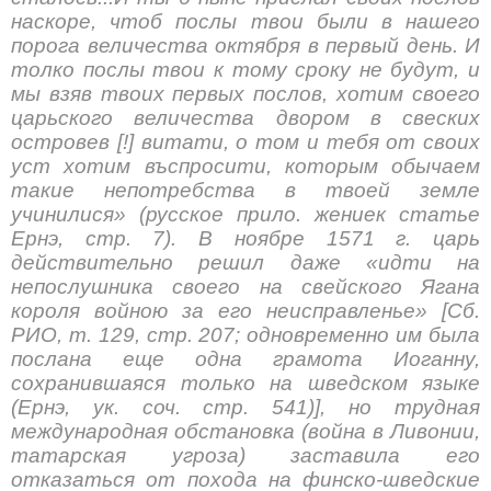
наскоре, чтоб послы твои были в нашего
порога величества октября в первый день. И
толко послы твои к тому сроку не будут, и
мы взяв твоих первых послов, хотим своего
царьского величества двором в свеских
островев [!] витати, о том и тебя от своих
уст хотим въспросити, которым обычаем
такие непотребства в твоей земле
учинилися» (русское прило. жениек статье
Ернэ, стр. 7). В ноябре 1571 г. царь
действительно решил даже «идти на
непослушника своего на свейского Ягана
короля войною за его неисправленье» [Сб.
РИО, т. 129, стр. 207; одновременно им была
послана еще одна грамота Иоганну,
сохранившаяся только на шведском языке
(Ернэ, ук. соч. стр. 541)], но трудная
международная обстановка (война в Ливонии,
татарская угроза) заставила его
отказаться от похода на финско-шведские