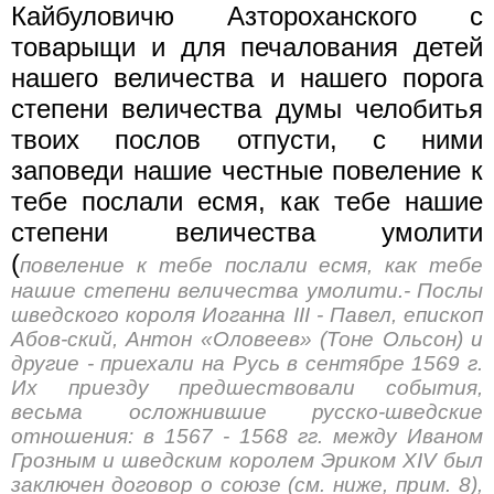
Кайбуловичю Азтороханского с
товарыщи и для печалования детей
нашего величества и нашего порога
степени величества думы челобитья
твоих послов отпусти, с ними
заповеди нашие честные повеление к
тебе послали есмя, как тебе нашие
степени величества умолити
(
повеление к тебе послали есмя, как тебе
нашие степени величества умолити.- Послы
шведского короля Иоганна III - Павел, епископ
Абов-ский, Антон «Оловеев» (Тоне Ольсон) и
другие - приехали на Русь в сентябре 1569 г.
Их приезду предшествовали события,
весьма осложнившие русско-шведские
отношения: в 1567 - 1568 гг. между Иваном
Грозным и шведским королем Эриком XIV был
заключен договор о союзе (см. ниже, прим. 8),