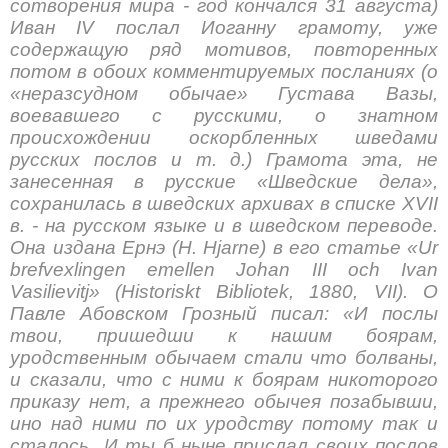
сотворения мира - год кончался 31 августа)
Иван IV послал Иоганну грамоту, уже
содержащую ряд мотивов, повторенных
потом в обоих комментируемых посланиях (о
«неразсудном обычае» Густава Вазы,
воевавшего с русскими, о знатном
происхождении оскорбленных шведами
русских послов и т. д.) Грамота эта, не
занесенная в русские «Шведские дела»,
сохранилась в шведских архивах в списке XVII
в. - на русском языке и в шведском переводе.
Она издана Ернэ (Н. Hjarne) в его статье «Ur
brefvexlingen emellen Johan III och Ivan
Vasilievitj» (Historiskt Bibliotek, 1880, VII). О
Павле Абовском Грозный писал: «И послы
твои, пришедши к нашим боярам,
уродственным обычаем стали что болваны,
и сказали, что с ними к боярам никоторого
приказу нет, а прежнего обычея позабывши,
ино над ними по их уродству потому так и
сталось...И ты б ныне прислал своих послов