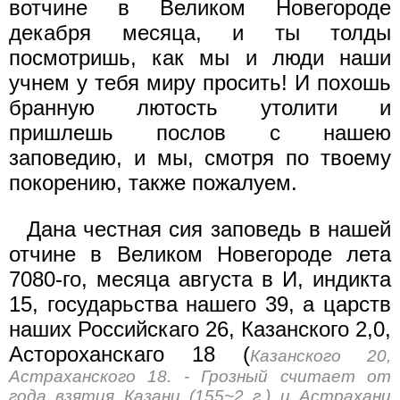
вотчине в Великом Новегороде
декабря месяца, и ты толды
посмотришь, как мы и люди наши
учнем у тебя миру просить! И похошь
бранную лютость утолити и
пришлешь послов с нашею
заповедию, и мы, смотря по твоему
покорению, также пожалуем.
Дана честная сия заповедь в нашей
отчине в Великом Новегороде лета
7080-го, месяца августа в И, индикта
15, государьства нашего 39, а царств
наших Российскаго 26, Казанского 2,0,
Астороханскаго 18 (
Казанского 20,
Астраханского 18. - Грозный считает от
года взятия Казани (155~2 г.) и Астрахани