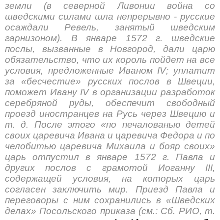
земли (в северной Ливонии война со
шведскими силами шла непрерывно - русские
осаждали Ревель, занятый шведским
гарнизоном). В январе 1572 г. шведские
послы, вызванные в Новгород, дали царю
обязательство, что их король пойдет на все
условия, предложенные Иваном IV; уплатит
за «бесчестие» русских послов в Швеции,
поможет Ивану IV в организации разработок
серебряной руды, обеспечит свободный
проезд иностранцев на Русь через Швецию и
т. д. После этого «по печалованью детей
своих царевича Ивана и царевича Федора и по
челобитью царевича Михаила и бояр своих»
царь отпустил в январе 1572 г. Павла и
других послов с грамотой Иоганну III,
содержащей условия, на которых царь
согласен заключить мир. Приезд Павла и
переговоры с ним сохранились в «Шведских
делах» Посольского приказа (см.: Сб. РИО, т.