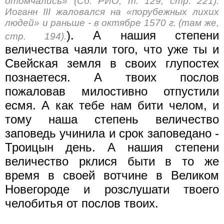
отомчались» (Сб. РИО, т. 129, стр. 221).
Иоганн III жаловался на «порубежных лихих
людей» и раньше - в октябре 1570 г. (там же,
). А нашия степени
стр. 194).
величества чаяли того, что уже ты и
Свейская земля в своих глупостех
познаетеся. А твоих послов
пожаловав милостивно отпустили
есмя. А как тебе нам бити челом, и
тому наша степень величество
заповедь учинила и срок заповедано -
Троицын день. А нашия степени
величество рклися быти в то же
время в своей вотчине в Великом
Новегороде и розслушати твоего
челобитья от послов твоих.