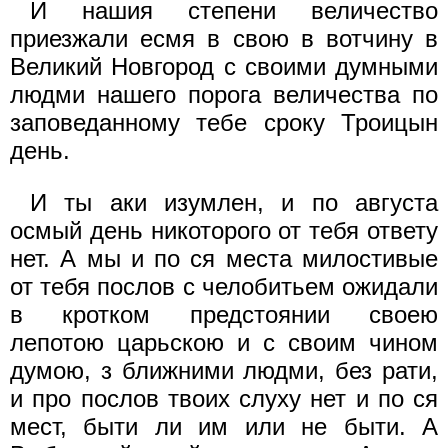
И нашия степени величество
приезжали есмя в свою в вотчину в
Великий Новгород с своими думными
людми нашего порога величества по
заповеданному тебе сроку Троицын
день.
И ты аки изумлен, и по августа
осмый день никоторого от тебя ответу
нет. А мы и по ся места милостивые
от тебя послов с челобитьем ожидали
в кротком предстоянии своею
лепотою царьскою и с своим чином
думою, з ближними людми, без рати,
и про послов твоих слуху нет и по ся
мест, быти ли им или не быти. А