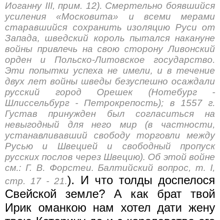
Иоганну III, прим. 12). Смертельно боявшийся
усиления «Московита» и всеми мерами
старавшийся сохранить изоляцию Руси от
Запада, шведский король пытался накануне
войны привлечь на свою сторону Ливонский
орден и Польско-Литовское государство.
Эти попытки успеха не имели, и в течение
двух лет войны шведы безуспешно осаждали
русский город Орешек (Нотебург -
Шлиссельбург - Петрокрепость); в 1557 г.
Густав принужден был согласиться на
невыгодный для него мир (в частности,
устанавливавший свободу торговли между
Русью и Швецией и свободный пропуск
русских послов через Швецию). Об этой войне
см.: Г. В. Форстеи. Балтийский вопрос, т. I,
). И что толды доспелося
стр. 17 - 21.
Свейской земле? А как брат твой
Ирик оманкою нам хотел дати жену