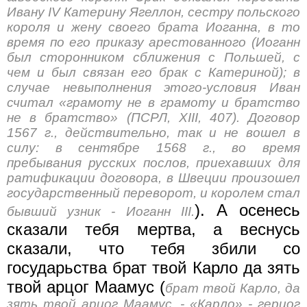
Ивану IV Катерину Ягеллон, сестру польского
короля и жену своего брата Иоганна, в то
время по его приказу арестованного (Иоганн
был сторонником сближения с Польшей, с
чем и был связан его брак с Катериной); в
случае невыполнения этого-условия Иван
считал «грамоту не в грамоту и братство
не в братство» (ПСРЛ, XIII, 407). Договор
1567 г., действительно, так и не вошел в
силу: в сентябре 1568 г., во время
пребывания русских послов, приехавших для
ратификации договора, в Швеции произошел
государственный переворот, и королем стал
). А осенесь
бывший узник - Иоганн III.
сказали тебя мертва, а веснусь
сказали, что тебя збили со
государьства брат твой Карло да зять
твой арцог Маамус (
брат твой Карло, да
зять твой арцог Маамус. - «Карло» - герцог