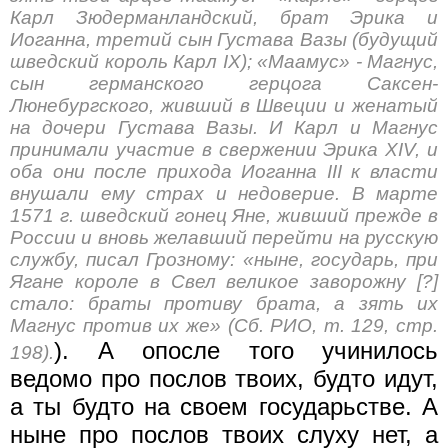
Карл Зюдерманландский, брат Эрика и
Иоганна, третий сын Густава Вазы (будущий
шведский король Карл IX); «Маамус» - Магнус,
сын германского герцога Саксен-
Люнебургского, живший в Швеции и женатый
на дочери Густава Вазы. И Карл и Магнус
принимали участие в свержении Эрика XIV, и
оба они после прихода Иоганна III к власти
внушали ему страх и недоверие. В марте
1571 г. шведский гонец Яне, живший прежде в
России и вновь желавший перейти на русскую
службу, писал Грозному: «ныне, государь, при
Ягане короле в Свел великое заворожну [?]
стало: браты противу брата, а зять их
Магнус против их же» (Сб. РИО, т. 129, стр.
). А опосле того учинилось
198).
ведомо про послов твоих, будто идут,
а ты будто на своем государьстве. А
ныне про послов твоих слуху нет, а