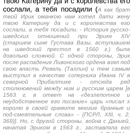
твою Катерину да и с королевства его
сослали, а тебя посадили (
А как брат
твой Ирик оманкою нам хотел дати жену
твою Катерину да и с королевства его
сослали, а тебя посадили. - История русско-
шведских отношений при Эрике XIV
(старшем сыне Густава Вазы, вступившем
на шведский престол в 1560 г.) была
довольно сложной. С одной стороны, Эрик
после распадения Ливонского ордена взял под
свою власть Ревель (Таллин) и тем самым
выступил в качестве соперника Ивана IV в
северной Прибалтике - отсюда ряд
столкновений между ним и русским царем [в
1563 г. в ответ на «безлепотное и
неудобственное его писание» царь «писал х
королю в своей грамоте многие бранные и
под-смеятельные слова» - (ПСРЛ, XIII, ч. 2,
369)]. Но, с другой стороны, война с Данией,
начатая Эриком в 1563 г., заставляла его