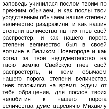
заповедь учинилася послом твоим по
прежним обычаем, и как послы твои
уродственым обычаем нашие степени
величество раздражили, и как нашия
степени величество на них гнев свой
распростер, и как нашего порога
степени величество был в своей
вотчине в Великом Новегороде и как
хотел за твое недоуметелство на
твою землю Свейскую гнев свой
распростерть, и коим обычаем
нашего порога степени величества
гнев отложился на время, ждучи от
тебя обращения, для послов твоих
челобития к нашего порога
величества думе царевичю Михаилу