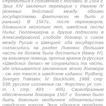
стремиться к сближению с Москвой. В 1564 г.
Эрик XIV заключил перемирие с Иваном IV
(военных действий между обоими
государствами фактически не было и
раньше). В 1567г., после переговоров,
длившихся несколько лет, шведские послы
Нильс Гюлленшерна и другие подписали в
Александровской слободе договор о союзе
между Русью и Швецией: оба государства
согласились на раздел Ливонии (большая
часть ее должна была достаться Ивану IV),
на взаимную помощь против врагов (в русских
«Шведских делах» не сохранилась та часть,
где описывается заключение этого договора
- см. его текст в шведском издании: Rydberg,
Sverges Traktater, IV. Stockholm, 1888, стр.
538; русское изложение см.: Форстен, ук. соч.,
т. I, стр. 493 - 495). Своеобразным
обеспечением договора 1567 г. должно было
быть довольно необычное обязательство
шведского короля: Эрик обязался передать