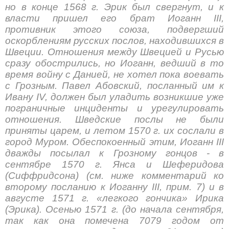
но в конце 1568 г. Эрик был свергнут, и к
власти пришел его брат Иоганн III,
противник этого союза, подвергший
оскорблениям русских послов, находившихся в
Швеции. Отношения между Швецией и Русью
сразу обострились, но Иоганн, ведший в то
время войну с Данией, не хотел пока воевать
с Грозным. Павел Абовский, посланный им к
Ивану IV, должен был уладить возникшие уже
пограничные инциденты и урегулировать
отношения. Шведские послы не были
приняты царем, и летом 1570 г. их сослали в
город Муром. Обеспокоенный этим, Иоганн III
дважды посылал к Грозному гонцов - в
сентябре 1570 г. Янса и Шеферидова
(Сиффридсона) (см. ниже комментарий ко
второму посланию к Иоганну III, прим. 7) и в
августе 1571 г. «легкого гончика» Ирика
(Эрика). Осенью 1571 г. (до начала сентября,
так как она помечена 7079 годом от