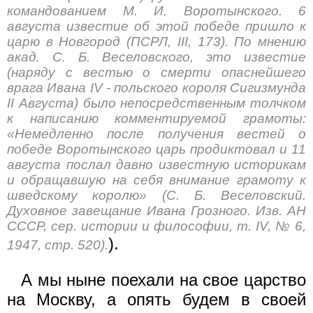
командованием М. И. Воротынского. 6
августа известие об этой победе пришло к
царю в Новгород (ПСРЛ, III, 173). По мнению
акад. С. Б. Веселовского, это известие
(наряду с вестью о смерти опаснейшего
врага Ивана IV - польского короля Сигизмунда
II Августа) было непосредственным толчком
к написанию комментируемой грамоты:
«Немедленно после получения вестей о
победе Воротынского царь продиктовал и 11
августа послал давно известную историкам
и обращавшую на себя внимание грамоту к
шведскому королю» (С. Б. Веселовский.
Духовное завещание Ивана Грозного. Изв. АН
СССР, сер. истории и философии, т. IV, № 6,
).
1947, стр. 520).
А мы ныне поехали на свое царство
на Москву, а опять будем в своей