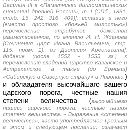
Василия III в «Памятниках дипломатических
сношений древней России», т. I (СПб., 1851,
стлб. 15, 242, 316, 409)], вставив в него
(вместо простого «божьей милостью»)
перечисление атрибутов божества
[заимствованное, по мнению И. Н. Жданова
(Сочинения царя Ивана Васильевича, стр.
115, прим. 1), из Дионисия Ареопагита],
добавив (после 1552 - 1555 гг.) к
перечислению владений царство Казанское и
Астраханское, а также (до Ермака!)
)
«Сибирскую и Сиверную страну» и Ливонию.
и облаадателя высочайшаго вашего
царского порога, честные нашия
степени величества (
высочайшего
нашего царского порога, честные нашия
степени величества. - Выражение «степени
величества», часто употребляемое Грозным
в этом и следующем послании, означает