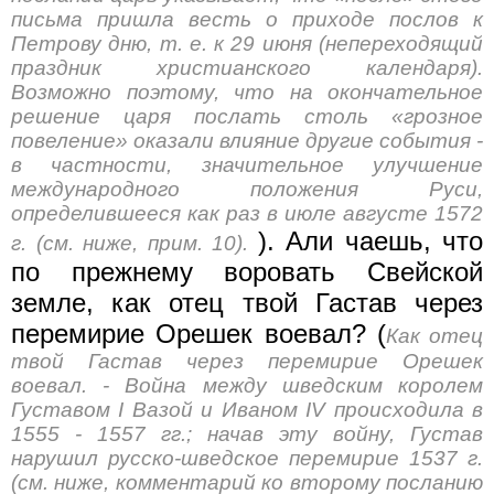
письма пришла весть о приходе послов к
Петрову дню, т. е. к 29 июня (непереходящий
праздник христианского календаря).
Возможно поэтому, что на окончательное
решение царя послать столь «грозное
повеление» оказали влияние другие события -
в частности, значительное улучшение
международного положения Руси,
определившееся как раз в июле августе 1572
). Али чаешь, что
г. (см. ниже, прим. 10).
по прежнему воровать Свейской
земле, как отец твой Гастав через
перемирие Орешек воевал? (
Как отец
твой Гастав через перемирие Орешек
воевал. - Война между шведским королем
Густавом I Вазой и Иваном IV происходила в
1555 - 1557 гг.; начав эту войну, Густав
нарушил русско-шведское перемирие 1537 г.
(см. ниже, комментарий ко второму посланию