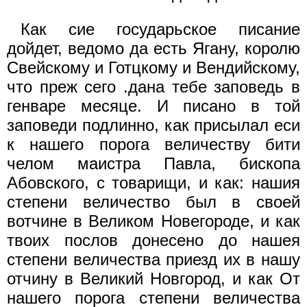
Как сие государьское писание
дойдет, ведомо да есть Ягану, королю
Свейскому и Готцкому и Вендийскому,
что преж сего .дана тебе заповедь в
генваре месяце. И писано в той
заповеди подлинно, как присылал еси
к нашего порога величеству бити
челом маистра Павла, бископа
Абовского, с товарищи, и как: нашия
степени величество был в своей
вотчине в Великом Новегороде, и как
твоих послов донесено до нашея
степени величества приезд их в нашу
отчину в Великий Новгород, и как От
нашего порога степени величества