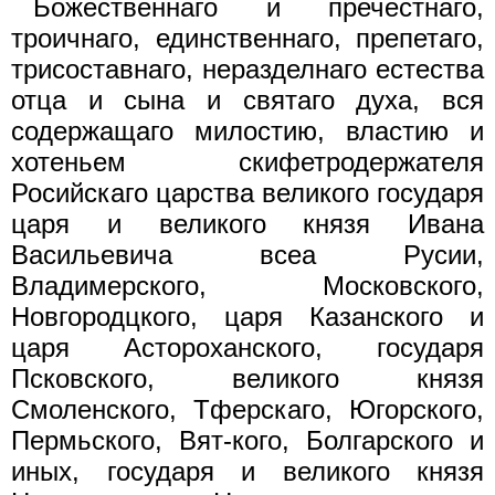
Божественнаго и пречестнаго,
троичнаго, единственнаго, препетаго,
трисоставнаго, неразделнаго естества
отца и сына и святаго духа, вся
содержащаго милостию, властию и
хотеньем скифетродержателя
Росийскаго царства великого государя
царя и великого князя Ивана
Васильевича всеа Русии,
Владимерского, Московского,
Новгородцкого, царя Казанского и
царя Астороханского, государя
Псковского, великого князя
Смоленского, Тферскаго, Югорского,
Пермьского, Вят-кого, Болгарского и
иных, государя и великого князя