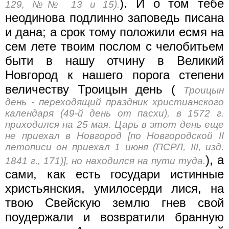
). И о том тебе
129, №№ 13 и 15).
неодинова подлинно заповедь писана
и дана; а срок тому положили есмя на
сем лете твоим послом с челобитьем
быти в нашу отчину в Великий
Новгород к нашего порога степени
величеству Троицын день (
Троицын
день - переходящий праздник христианского
календаря (49-й день от пасхи), в 1572 г.
приходился на 25 мая. Царь в этот день еще
не приехал в Новгород [по Новгородской II
летописи он приехал 1 июня (ПСРЛ, III, изд.
), а
1841 г., 171)], но находился на пути туда.
сами, как есть государи истинные
христьянския, умилосерди лися, на
твою Свейскую землю гнев свой
поудержали и возвратили бранную