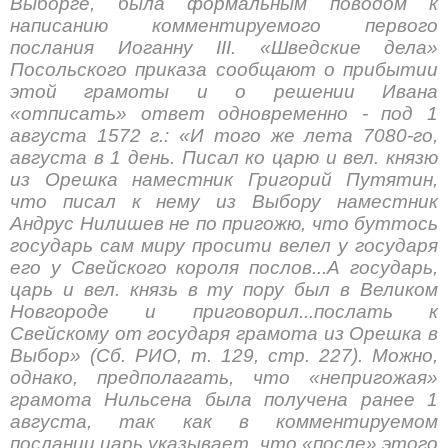
Выборге, была формальным поводом к
написанию комментируемого первого
послания Иоганну III. «Шведские дела»
Посольского приказа сообщают о прибытии
этой грамоты и о решении Ивана
«отписать» ответ одновременно - под 1
августа 1572 г.: «И того же лета 7080-го,
августа в 1 день. Писал ко царю и вел. князю
из Орешка наместник Григорий Путятин,
что писал к нему из Выбору наместник
Андрус Нилишев не по пригожю, что буттось
государь сам миру просити велел у государя
его у Свейского короля послов...А государь,
царь и вел. князь в ту пору был в Великом
Новгороде и приговорил...послать к
Свейскому от государя грамота из Орешка в
Выбор» (Сб. РИО, т. 129, стр. 227). Можно,
однако, предполагать, что «непригожая»
грамота Нильсена была получена ранее 1
августа, так как в комментируемом
послании царь указывает, что «после» этого