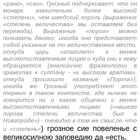
«ранг», «сан». Грозный подчеркивает, что он
монарх значительно более высокой
«степени», чем шведский король (выражение
«степень величества» мы оставляем без
перевода). Выражение «порог» можно
понимать двояко: иногда оно представляет
собой указание на то величественное место,
откуда царь «глаголет» к менее
высокопоставленным лицам и куда они к нему
обращаются (аналогично фразеологии в
грамотах к султану - «к высоким вратам»,
откуда произошло название «Порта»);
иногда же Грозный употребляет этот
термин в таком контексте, где ничего не
говорится ни о каком общении с менее
высокопоставленными лицами («нашего
порога степени величества был в
Новгороде») - очевидно в том же смысле, что
) грозное сие повеленье с
и «степень»
великосилною заповедию да «есть.