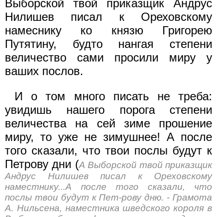
Выборской твой приказщик Андрус
Нилишев писал к Ореховскому
намеснику ко князю Григорею
Путятину, будто нангая степени
величество сами просили миру у
ваших послов.
И о том много писать не треба:
увидишь нашего порога степени
величества на сей зиме прошение
миру, то уже не зимушнее! А после
того сказали, что твои послы будут к
Петрову дни (
А Выборской твой приказщик
Андрус Нилишев писал к Ореховскому
наместнику...А после того сказали, что
послы твои будут к Пет-рову дню. - Грамота
А. Нильсена, наместника шведского короля в