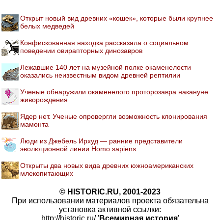
Открыт новый вид древних «кошек», которые были крупнее
белых медведей
Конфискованная находка рассказала о социальном
поведении овирапторных динозавров
Лежавшие 140 лет на музейной полке окаменелости
оказались неизвестным видом древней рептилии
Ученые обнаружили окаменелого проторозавра накануне
живорождения
Ядер нет. Ученые опровергли возможность клонирования
мамонта
Люди из Джебель Ирхуд — ранние представители
эволюционной линии Homo sapiens
Открыты два новых вида древних южноамериканских
млекопитающих
© HISTORIC.RU, 2001-2023
При использовании материалов проекта обязательна
установка активной ссылки:
http://historic.ru/ '
Всемирная история
'