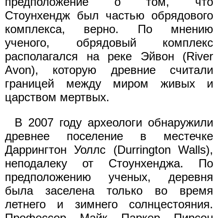
предположение о том, что
Стоунхендж был частью обрядового
комплекса, верно. По мнению
ученого, обрядовый комплекс
располагался на реке Эйвон (River
Avon), которую древние считали
границей между миром живых и
царством мертвых.
В 2007 году археологи обнаружили
древнее поселение в местечке
Даррингтон Уоллс (Durrington Walls),
неподалеку от Стоунхенджа. По
предположению ученых, деревня
была заселена только во время
летнего и зимнего солнцестояния.
Профессор Майк Паркер Пирсон