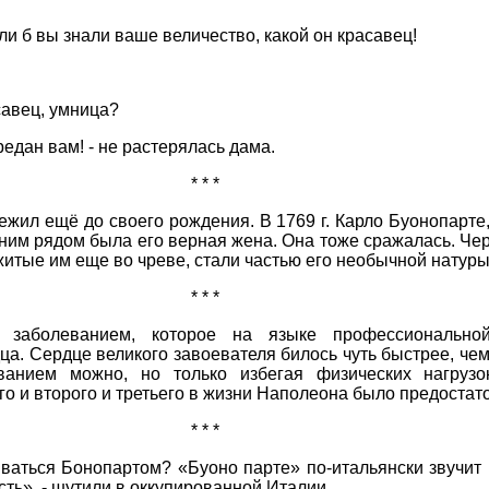
ли б вы знали ваше величество, какой он красавец!
савец, умница?
предан вам! - не растерялась дама.
* * *
ил ещё до своего рождения. В 1769 г. Карло Буонопарте, 
 ним рядом была его верная жена. Она тоже сражалась. Че
итые им еще во чреве, стали частью его необычной натуры
* * *
 заболеванием, которое на языке профессионально
а. Сердце великого завоевателя билось чуть быстрее, чем 
ванием можно, но только избегая физических нагрузо
о и второго и третьего в жизни Наполеона было предостат
* * *
аться Бонопартом? «Буоно парте» по-итальянски звучит 
ть», - шутили в оккупированной Италии.