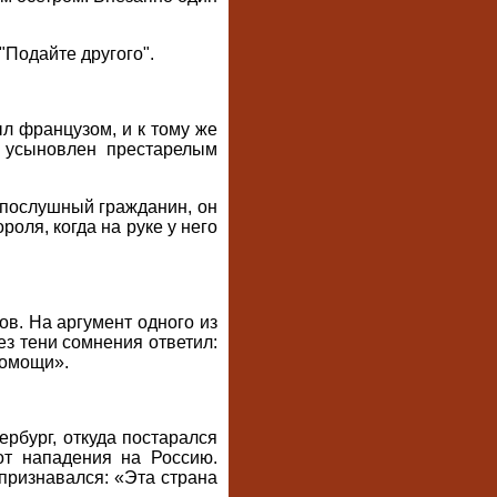
"Подайте другого".
л французом, и к тому же
 усыновлен престарелым
опослушный гражданин, он
оля, когда на руке у него
в. На аргумент одного из
ез тени сомнения ответил:
помощи».
рбург, откуда постарался
от нападения на Россию.
 признавался: «Эта страна