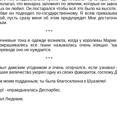
 полагал, что монарха запомнят по землям, которые он заво
рых он любил. Он постарался чтобы всё это было на высот
ви он подходил по-государственному. Я всем приказываю
й, пусть сразу меня об этом предупредит. Мне достаточн
ным.
* * *
ичневые тона в одежде возникла, когда у королевы Марии
окрашивались все ткани называлась очень изящно "ка
ереводе оно не нуждается.
* * *
ыл дамским угодником и очень огорчался, если узнавал 
йшее величество укорял одну из своих фавориток, госпожу 
ем моим подданным; ты была благосклонна к Шуазелю!
сир! - оправдывалась Деспарбес.
ал Людовик.