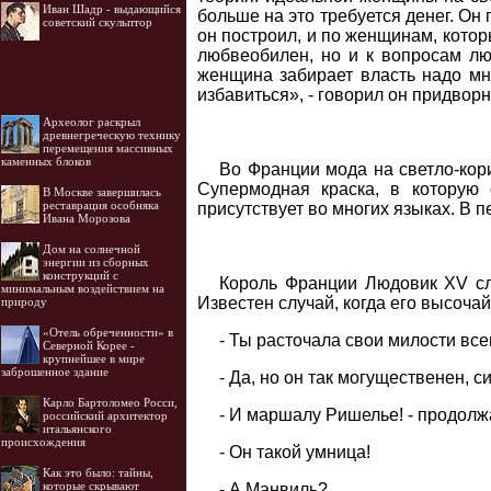
Иван Шадр - выдающийся
больше на это требуется денег. Он
советский скульптор
он построил, и по женщинам, кото
любвеобилен, но и к вопросам люб
женщина забирает власть надо мно
избавиться», - говорил он придвор
Археолог раскрыл
древнегреческую технику
перемещения массивных
каменных блоков
Во Франции мода на светло-кор
Супермодная краска, в которую 
В Москве завершилась
реставрация особняка
присутствует во многих языках. В п
Ивана Морозова
Дом на солнечной
энергии из сборных
конструкций с
Король Франции Людовик XV сл
минимальным воздействием на
Известен случай, когда его высоча
природу
«Отель обреченности» в
- Ты расточала свои милости вс
Северной Корее -
крупнейшее в мире
заброшенное здание
- Да, но он так могущественен, 
Карло Бартоломео Росси,
- И маршалу Ришелье! - продолж
российский архитектор
итальянского
происхождения
- Он такой умница!
Как это было: тайны,
которые скрывают
- А Манвиль?