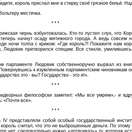
идите, король прислал мне в стирку своё грязное бельё. Над
Вольтеру местечка.
* * *
жская чернь взбунтовалась. Кто-то пустил слух, что Ко
теперь начнут осаду мятежного города. А ведь совсем н
и ночи толпа с криком: «Где король?! Покажите нам коро
и, Людовик притворился спящим. Все стихли, умилившись
ом парламенте Людовик собственноручно вырвал из книг
Повернувшись к изумленным парламентским чиновникам он
дарство это - вы? Государство - это я!».
* * *
идворных философски заметил: «Мы все умрем»,- и вдруг
: «Почти все».
* * *
 IV представляли собой особый государственный институ
 король считал, что это не выброшенные деньги. По этому
те нет, следовательно нужно «дотягивать» ту, которая ес