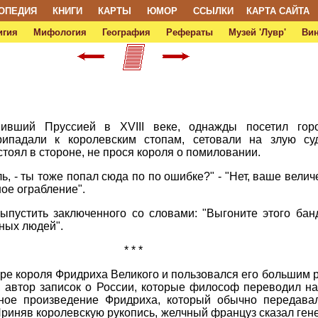
ОПЕДИЯ
КНИГИ
КАРТЫ
ЮМОР
ССЫЛКИ
КАРТА САЙТА
игия
Мифология
География
Рефераты
Музей 'Лувр'
Ви
вивший Пруссией в XVIII веке, однажды посетил гор
ипадали к королевским стопам, сетовали на злую су
тоял в стороне, не прося короля о помиловании.
ль, - ты тоже попал сюда по по ошибке?" - "Нет, ваше вели
ое ограбление".
пустить заключенного со словами: "Выгоните этого бан
ных людей".
* * *
ре короля Фридриха Великого и пользовался его большим р
 автор записок о России, которые философ переводил на
ное произведение Фридриха, который обычно передавал
Приняв королевскую рукопись, желчный француз сказал гене