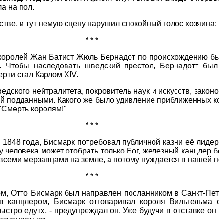
а на пол.
тве, и тут немую сцену нарушил спокойный голос хозяина: 
* * *
королей Жан Батист Жюль Бернадот по происхождению бы
. Чтобы наследовать шведский престол, Бернадотт был
ерти стал Карлом XIV.
дского нейтралитета, покровитель наук и искусств, закон
й подданными. Какого же было удивление приближенных кор
"Смерть королям!"
* * *
848 года, Бисмарк потребовал публичной казни её лидеро
 у человека может отобрать только Бог, железный канцлер б
 всеми мерзавцами на земле, а потому нуждается в нашей 
* * *
, Отто Бисмарк был направлен посланником в Санкт-Пете
ав канцлером, Бисмарк отговаривал короля Вильгельма 
ыстро едут», - предупреждал он. Уже будучи в отставке он