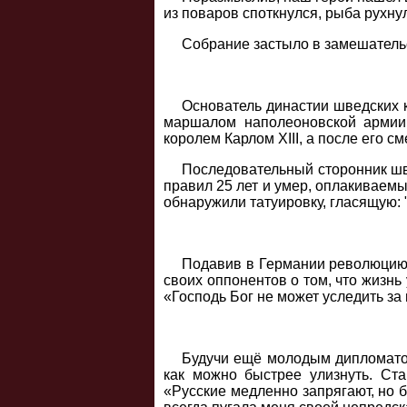
из поваров споткнулся, рыба рухнул
Собрание застыло в замешательс
Основатель династии шведских 
маршалом наполеоновской армии
королем Карлом XIII, а после его см
Последовательный сторонник шве
правил 25 лет и умер, оплакиваемы
обнаружили татуировку, гласящую: 
Подавив в Германии революцию 1
своих оппонентов о том, что жизнь
«Господь Бог не может уследить за
Будучи ещё молодым дипломатом
как можно быстрее улизнуть. Ст
«Русские медленно запрягают, но б