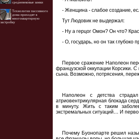
средневековые замки
- Женщина - слабое создание, ес
Технологии пассивного
дома приходят в
многоквартирную
Тут Людовик не выдержал:
застройку
- Ну а герцог Омон? Он что? Кра
- О, государь, но он так глубоко 
Первое сражение Наполеон переж
французской оккупации Корсики. С
сына. Возможно, потрясения, переж
Наполеон с детства страдал
атриовентрикулярная блокада сердц
в минуту. Жить с таким заболе
экстремальных ситуаций… И первог
Почему Буонопарте решил назыв
все французы воры, но большая час