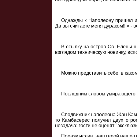
Однажды к Наполеону пришел ин
Да вы считаете меня дураком!!!» -
В ссылку на остров Св. Елены 
взглядом техническую новинку, всп
Можно представить себе, в как
Последним словом умирающего
Сподвижник наполеона Жан Камба
то Камбасерес получил двух огро
незадача: гости не оценят "эксклюз
Поразмыслив, наш герой нашел в