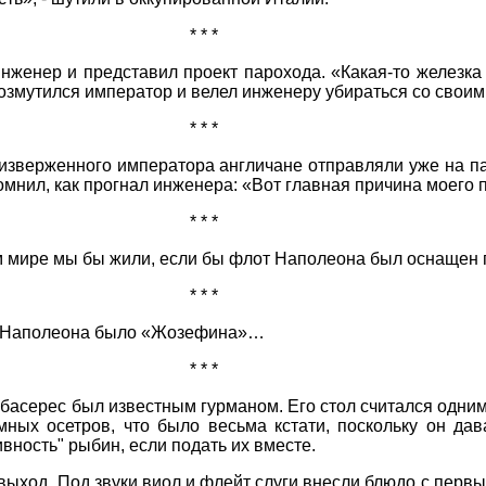
* * *
женер и представил проект парохода. «Какая-то железка 
 возмутился император и велел инженеру убираться со свои
* * *
низверженного императора англичане отправляли уже на п
омнил, как прогнал инженера: «Вот главная причина моего 
* * *
ом мире мы бы жили, если бы флот Наполеона был оснащен
* * *
 Наполеона было «Жозефина»…
* * *
серес был известным гурманом. Его стол считался одним 
мных осетров, что было весьма кстати, поскольку он да
ивность" рыбин, если подать их вместе.
ыход. Под звуки виол и флейт слуги внесли блюдо с первы