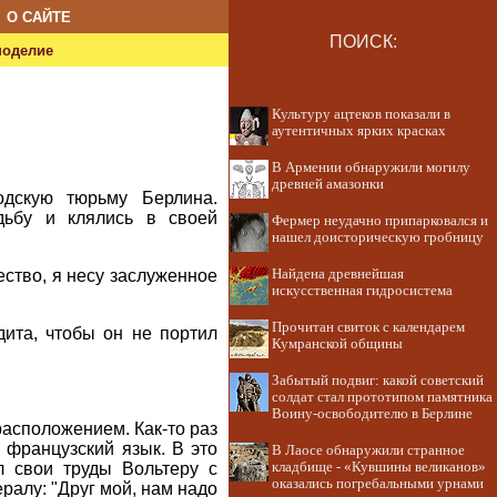
О САЙТЕ
ПОИСК:
ноделие
Культуру ацтеков показали в
аутентичных ярких красках
В Армении обнаружили могилу
древней амазонки
одскую тюрьму Берлина.
дьбу и клялись в своей
Фермер неудачно припарковался и
нашел доисторическую гробницу
чество, я несу заслуженное
Найдена древнейшая
искусственная гидросистема
Прочитан свиток с календарем
дита, чтобы он не портил
Кумранской общины
Забытый подвиг: какой советский
солдат стал прототипом памятника
Воину-освободителю в Берлине
асположением. Как-то раз
 французский язык. В это
В Лаосе обнаружили странное
 свои труды Вольтеру с
кладбище - «Кувшины великанов»
оказались погребальными урнами
ралу: "Друг мой, нам надо