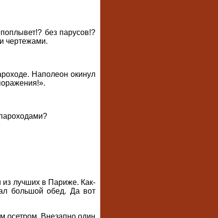
поплывет!? без парусов!?
ми чертежами.
ароходе. Наполеон окинул
поражения!».
 пароходами?
из лучших в Париже. Как-
вал большой обед. Да вот
м осетром. Внезапно один