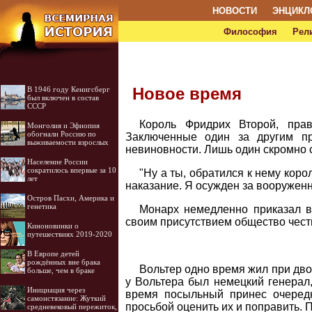
НОВОСТИ
ЭНЦИКЛ
Философия
Рел
Новое время
В 1946 году Кенигсберг
был включен в состав
СССР
Король Фридрих Второй, пра
Монголия и Эфиопия
обогнали Россию по
Заключенные один за другим пр
выживаемости взрослых
невиновности. Лишь один скромно с
Население России
сократилось впервые за 10
"Ну а ты, обратился к нему коро
лет
наказание. Я осужден за вооруженн
Остров Пасхи, Америка и
генетика
Монарх немедленно приказал вы
своим присутствием общество чест
Киноновинки о
путешествиях 2019-2020
В Европе детей
рождённых вне брака
Вольтер одно время жил при дво
больше, чем в браке
у Вольтера был немецкий генерал,
Инициация через
время посыльный принес очеред
самоистязание: Жуткий
просьбой оценить их и поправить. 
средневековый пережиток,