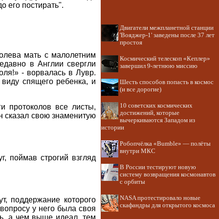
о его постирать".
Двигатели межпланетной станции
'Вояджер-1' заведены после 37 лет
простоя
ролева мать с малолетним
Космический телескоп «Кеплер»
едавно в Англии свергли
завершил 9-летнюю миссию
ля!» - ворвалась в Лувр.
 виду спящего ребенка, и
Шесть способов попасть в космос
(и все дорогие)
10 советских космических
и протоколов все листы,
достижений, которые
 сказал свою знаменитую
вычеркиваются Западом из
истории
Робопчёлка «Bumble» — полёты
внутри МКС
, поймав строгий взгляд
В России тестируют новую
систему возвращения космонавтов
с орбиты
NASA протестировало новые
т, поддержание которого
скафандры для открытого космоса
 вопросу у него была своя
ть, а чем выше идеал, тем