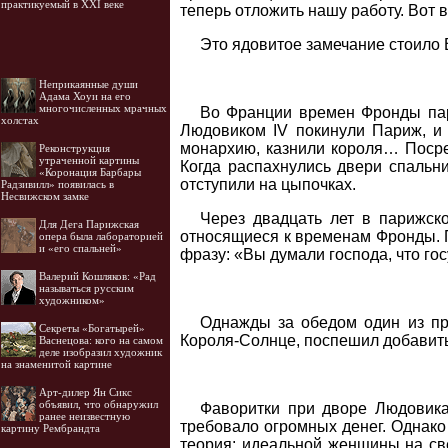
практикуемый в XXI веке
теперь отложить нашу работу. Вот в
Это ядовитое замечание стоило 
Неприкаянные души
Адама Хоуи на его
многочисленных мрачных
Во Франции времен Фронды пари
холстах
Людовиком IV покинули Париж, и 
монархию, казнили короля… Посред
Реконструкция
утраченной картины
Когда распахнулись двери спальн
«Коронация Барбары
отступили на цыпочках.
Радзивилл» появилась в
Несвижском замке
Через двадцать лет в парижск
Для Дега Парижская
относящиеся к временам Фронды. 
опера была лабораторией
и «его спальней»
фразу: «Вы думали господа, что госу
Валерий Кошляков: «Рад
называться русским
художником»
Однажды за обедом один из пр
Секреты «Богатырей»
Короля-Солнце, поспешил добавить
Васнецова: кого на самом
деле изобразил художник
на знаменитой картине
Арт-дилер Ян Сикс
объявил, что обнаружил
Фаворитки при дворе Людовика
ранее неизвестную
требовало огромных денег. Однако
картину Рембрандта
теория: идеальной женщины на све