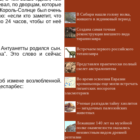
евал, по дворцам, которые
е.Король-Солнце был очень
В Сибири нашли голову волка,
: «если кто заметит, что
жившего в ледниковый период
о 24 часов, чтобы от неё
Создана самая точная
реконструкция внешнего вида
тираннозавра
 Антуанетты родился сын.
Встречаем первого российского
ка". Это слово и сейчас
титанозавра
Представлен практически полный
скелет австралопитека
Во время освоения Евразии
об измене возлюбленной.
кроманьонцы еще могли встречать
Деспарбес:
гигантских носорогов
эласмотериев
Ученые разгадали тайну хиолитов
— загадочных палеозойских
животных
Лежавшие 140 лет на музейной
полке окаменелости оказались
неизвестным видом древней
рептилии