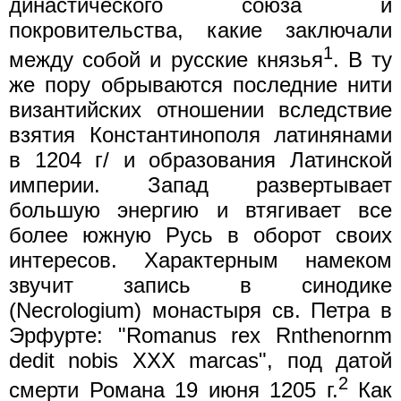
династического союза и
покровительства, какие заключали
1
между собой и русские князья
. В ту
же пору обрываются последние нити
византийских отношении вследствие
взятия Константинополя латинянами
в 1204 г/ и образования Латинской
империи. Запад развертывает
большую энергию и втягивает все
более южную Русь в оборот своих
интересов. Характерным намеком
звучит запись в синодике
(Necrologium) монастыря св. Петра в
Эрфурте: "Romanus rex Rnthenornm
dedit nobis XXX marcas", под датой
2
смерти Романа 19 июня 1205 г.
Как