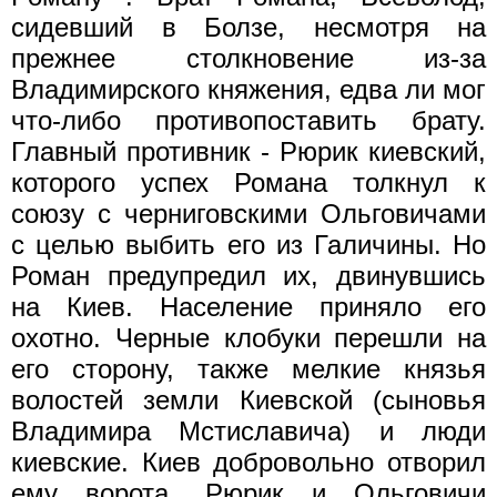
сидевший в Болзе, несмотря на
прежнее столкновение из-за
Владимирского княжения, едва ли мог
что-либо противопоставить брату.
Главный противник - Рюрик киевский,
которого успех Романа толкнул к
союзу с черниговскими Ольговичами
с целью выбить его из Галичины. Но
Роман предупредил их, двинувшись
на Киев. Население приняло его
охотно. Черные клобуки перешли на
его сторону, также мелкие князья
волостей земли Киевской (сыновья
Владимира Мстиславича) и люди
киевские. Киев добровольно отворил
ему ворота. Рюрик и Ольговичи