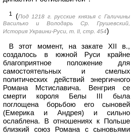
1
(
Под 1218 г. русские князья с Галичины
Василько и Володарь Ср. Грушевский,
)
История Украини-Руси, т. II, стр. 454
В этот момент, на закате XII в.,
создалось в южной Руси крайне
благоприятное положение для
самостоятельных и смелых
политических действий энергичного
Романа Мстиславича. Венгрия се
смерти короля Белы III была
поглощена борьбою его сыновей
(Емерика и Андрея) и сильно
ослаблена. В отношениях к Польше
близкий союз Романа с сыновьями