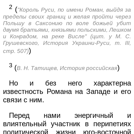
2
(
"Король Руси, по имени Роман, выйдя за
пределы своих границ и желая пройти через
Польшу в Саксонию по воле божьей убит
двумя братьями, князьями польскими, Лешком
и Конрадом, на реке Висле" (цит. у М. С.
Грушевского, История Украини-Руси, т. III,
)
стр. 507)
3
(
)
В. Н. Татищев, История российская
Но и без него характерна
известность Романа на Западе и его
связи с ним.
Перед нами энергичный и
влиятельный участник в перипетиях
политической жизни юго-восточной