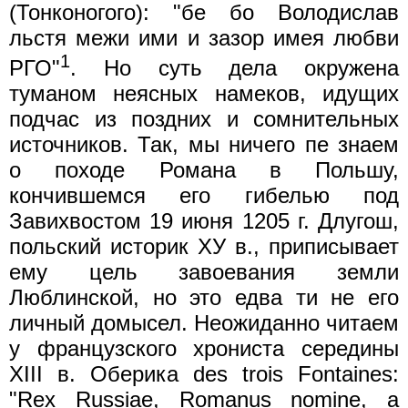
(Тонконогого): "бе бо Володислав
льстя межи ими и зазор имея любви
1
РГО"
. Но суть дела окружена
туманом неясных намеков, идущих
подчас из поздних и сомнительных
источников. Так, мы ничего пе знаем
о походе Романа в Польшу,
кончившемся его гибелью под
Завихвостом 19 июня 1205 г. Длугош,
польский историк ХУ в., приписывает
ему цель завоевания земли
Люблинской, но это едва ти не его
личный домысел. Неожиданно читаем
у французского хрониста середины
XIII в. Оберика des trois Fontaines:
"Rex Russiae, Romanus nomine, a