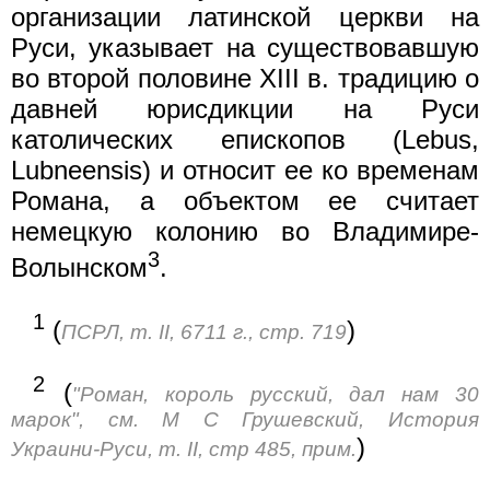
организации латинской церкви на
Руси, указывает на существовавшую
во второй половине XIII в. традицию о
давней юрисдикции на Руси
католических епископов (Lebus,
Lubneensis) и относит ее ко временам
Романа, а объектом ее считает
немецкую колонию во Владимире-
3
Волынском
.
1
(
)
ПСРЛ, т. II, 6711 г., стр. 719
2
(
"Роман, король русский, дал нам 30
марок", см. М С Грушевский, История
)
Украини-Руси, т. II, стр 485, прим.