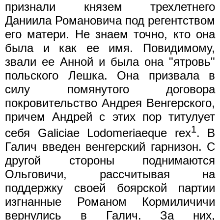
признали князем трехлетнего
Даниила Романовича под регентством
его матери. Не знаем точно, кто она
была и как ее имя. Повидимому,
звали ее Анной и была она "ятровь"
польского Лешка. Она призвала в
силу помянутого договора
покровительство Андрея Венгерского,
причем Андрей с этих пор титулует
1
себя Galiciae Lodomeriaeque rex
. В
Галич введен венгерский гарнизон. С
другой стороны поднимаются
Ольговичи, рассчитывая на
поддержку своей боярской партии
изгнанные Романом Кормиличичи
вернулись в Галич. За них,