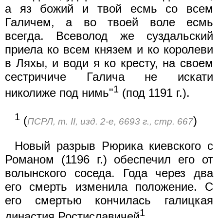
а яз божий и твой есмь со всем
Галичем, а во твоей воле есмь
всегда. Всеволод же суздальский
приела ко всем князем и ко королеви
в Ляхы, и води я ко кресту, на своем
сестричиче Галича не искати
1
николиже под нимь"
(под 1191 г.).
1
(
)
ПСРЛ, т. II, изд. 2-е, 6693 г., стр. 667
Новый разрыв Рюрика киевского с
Романом (1196 г.) обеспечил его от
волынского соседа. Года через два
его смерть изменила положение. С
его смертью кончилась галицкая
1
династия Ростиславичей
.