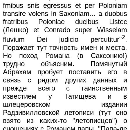
fmibus snis egressus et per Poloniam
transire volens in Saxoniam... a duobus
fratribus Poloniae ducibus Listec
(Лешко) et Conrado super Wisselam
2
fluvium Dei judicio percutitur"
.
Поражает тут точность имен и места.
Но поход Романа (в Саксонию!)
трудно объясним. Помянутый
Абрахам пробует поставить его в
связь с рядом других данных и
прежде всего с таинственным
известием у Татищева и в
шлецеровском издании
Радзивилловской летописи (тут оно
взято из каких-то "летописцев") о
сношениях с Романом папы. "Папа-де