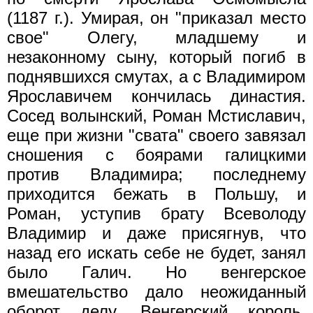
(1187 г.). Умирая, он "приказал место
свое" Олегу, младшему и
незаконному сыну, который погиб в
поднявшихся смутах, а с Владимиром
Ярославичем кончилась династия.
Сосед волынский, Роман Мстиславич,
еще при жизни "свата" своего завязал
сношения с боярами галицкими
против Владимира; последнему
приходится бежать в Польшу, и
Роман, уступив брату Всеволоду
Владимир и даже присягнув, что
назад его искать себе не будет, занял
было Галич. Но венгерское
вмешательство дало неожиданный
оборот делу. Венгерский король,