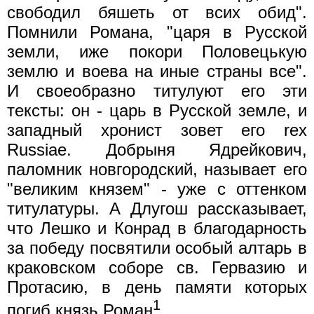
свободил бяшеть от всих обид".
Помнили Романа, "царя в Русской
земли, иже покори Половецькую
землю и воева на иные страны все".
И своеобразно титулуют его эти
тексты: он - царь в Русской земле, и
западный хронист зовет его rex
Russiae. Добрыня Ядрейкович,
паломник новгородский, называет его
"великим князем" - уже с оттенком
титулатуры. А Длугош рассказывает,
что Лешко и Конрад в благодарность
за победу посвятили особый алтарь в
краковском соборе св. Гервазию и
Протасию, в день памяти которых
1
погиб князь Роман
.