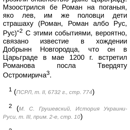
Мзоострился бе Роман на поганыя,
яко лев, им же половци дети
страшаху (Роман, Роман албо Рус,
2
Рус)"
С этими событиями, вероятно,
связано известие в хождении
Добрынн Новгородца, что он в
Царьграде в мае 1200 г. встретил
Романова посла Твердяту
3
Остромирича
.
1
(
)
ПСРЛ, т. II, 6732 г., стр. 774
2
(
М. С. Грушевский, История Украини-
)
Руси, т. III, прим. 2-е, стр. 10