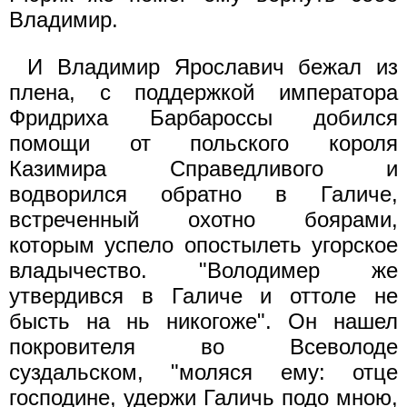
Владимир.
И Владимир Ярославич бежал из
плена, с поддержкой императора
Фридриха Барбароссы добился
помощи от польского короля
Казимира Справедливого и
водворился обратно в Галиче,
встреченный охотно боярами,
которым успело опостылеть угорское
владычество. "Володимер же
утвердився в Галиче и оттоле не
бысть на нь никогоже". Он нашел
покровителя во Всеволоде
суздальском, "моляся ему: отце
господине, удержи Галичь подо мною,