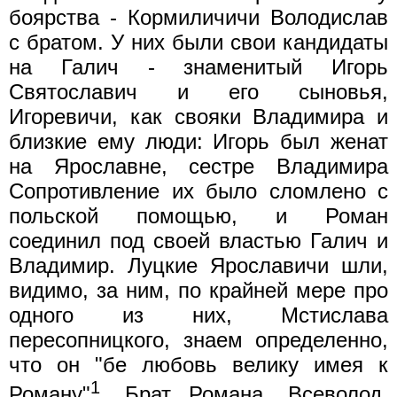
боярства - Кормиличичи Володислав
с братом. У них были свои кандидаты
на Галич - знаменитый Игорь
Святославич и его сыновья,
Игоревичи, как свояки Владимира и
близкие ему люди: Игорь был женат
на Ярославне, сестре Владимира
Сопротивление их было сломлено с
польской помощью, и Роман
соединил под своей властью Галич и
Владимир. Луцкие Ярославичи шли,
видимо, за ним, по крайней мере про
одного из них, Мстислава
пересопницкого, знаем определенно,
что он "бе любовь велику имея к
1
Роману"
. Брат Романа, Всеволод,