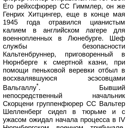
Его рейхсфюрер СС Гиммлер, он же
Генрих Хитцингер, еще в конце мая
1945 года отравился цианистым
калием в английском лагере для
военнопленных в Люнебурге. Шеф
службы безопасности
Кальтенбруннер, приговоренный в
Нюрнберге к смертной казни, при
помощи пеньковой веревки отбыл в
восхвалявшуюся эсэсовцами
*
Вальгаллу
. Бывший
непосредственный начальник
Скорцени группенфюрер СС Вальтер
Шелленберг сидел в тюрьме и с
ужасом ожидал начала процесса в IV
Нюрнбергском военном трибунале,