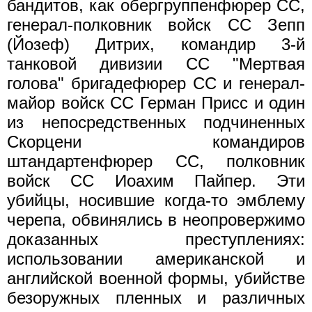
бандитов, как обергруппенфюрер СС,
генерал-полковник войск СС Зепп
(Йозеф) Дитрих, командир 3-й
танковой дивизии СС "Мертвая
голова" бригадефюрер СС и генерал-
майор войск СС Герман Присс и один
из непосредственных подчиненных
Скорцени командиров
штандартенфюрер СС, полковник
войск СС Иоахим Пайпер. Эти
убийцы, носившие когда-то эмблему
черепа, обвинялись в неопровержимо
доказанных преступлениях:
использовании американской и
английской военной формы, убийстве
безоружных пленных и различных