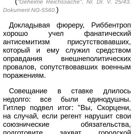
(
"Geheime Reichssache", Nr. Dr. V. 25/43.
)
Dokument NG-5560.
Докладывая фюреру, Риббентроп
хорошо учел фанатический
антисемитизм присутствовавших,
который и ему служил средством
оправдания внешнеполитических
провалов, сопутствовавших военным
поражениям.
Совещание в ставке длилось
недолго: все были единодушны.
Гитлер подвел итог: "Вы, Скорцени,
на случай, если регент нарушит свои
союзнические обязательства,
подготовите захват городской