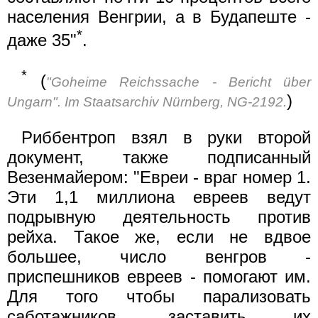
населения Венгрии, а в Будапеште -
*
даже 35"
.
*
(
"Goheime Reichssache - Bericht über
)
Ungarn". Im Staatsarchiv Nürnberg, NG-2192.
Риббентроп взял в руки второй
документ, также подписанный
Везенмайером: "Евреи - враг номер 1.
Эти 1,1 миллиона евреев ведут
подрывную деятельность против
рейха. Такое же, если не вдвое
большее, число венгров -
приспешников евреев - помогают им.
Для того чтобы парализовать
саботажников, заставить их