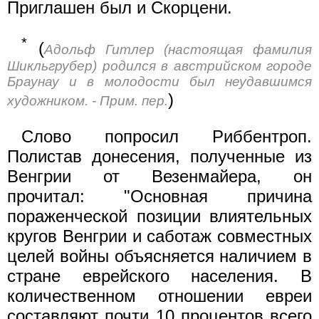
Приглашен был и Скорцени.
*
(
Адольф Гитлер (настоящая фамилия
Шикльгрубер) родился в австрийском городе
Браунау и в молодости был неудавшимся
)
художником. - Прим. пер.
Слово попросил Риббентроп.
Полистав донесения, полученные из
Венгрии от Везенмайера, он
прочитал: "Основная причина
пораженческой позиции влиятельных
кругов Венгрии и саботаж совместных
целей войны объясняется наличием в
стране еврейского населения. В
количественном отношении евреи
составляют почти 10 процентов всего