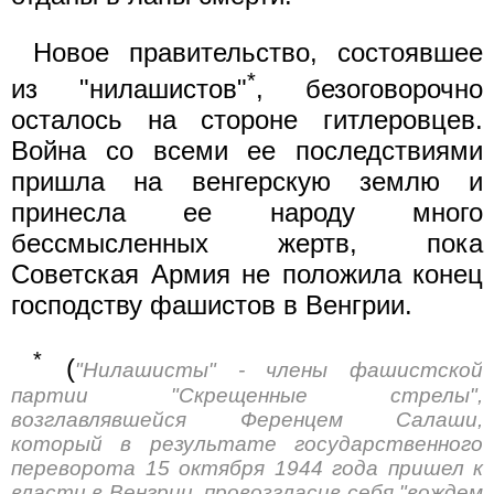
Новое правительство, состоявшее
*
из "нилашистов"
, безоговорочно
осталось на стороне гитлеровцев.
Война со всеми ее последствиями
пришла на венгерскую землю и
принесла ее народу много
бессмысленных жертв, пока
Советская Армия не положила конец
господству фашистов в Венгрии.
*
(
"Нилашисты" - члены фашистской
партии "Скрещенные стрелы",
возглавлявшейся Ференцем Салаши,
который в результате государственного
переворота 15 октября 1944 года пришел к
власти в Венгрии, провозгласив себя "вождем