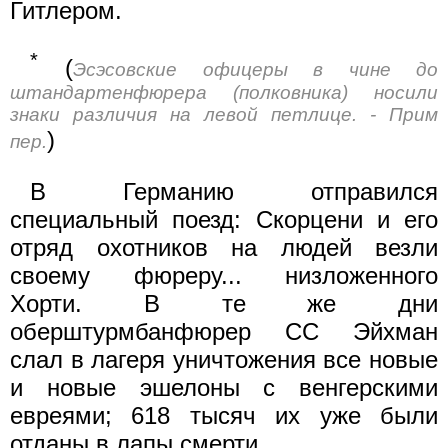
Гитлером.
*
(
Эсэсовские офицеры в чине до
штандартенфюрера (полковника) носили
знаки различия на левой петлице. - Прим
)
пер.
В Германию отправился
специальный поезд: Скорцени и его
отряд охотников на людей везли
своему фюреру... низложенного
Хорти. В те же дни
оберштурмбанфюрер СС Эйхман
слал в лагеря уничтожения все новые
и новые эшелоны с венгерскими
евреями; 618 тысяч их уже были
отданы в лапы смерти.