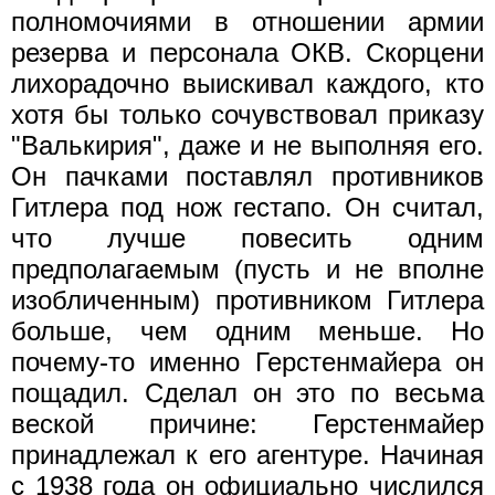
полномочиями в отношении армии
резерва и персонала ОКВ. Скорцени
лихорадочно выискивал каждого, кто
хотя бы только сочувствовал приказу
"Валькирия", даже и не выполняя его.
Он пачками поставлял противников
Гитлера под нож гестапо. Он считал,
что лучше повесить одним
предполагаемым (пусть и не вполне
изобличенным) противником Гитлера
больше, чем одним меньше. Но
почему-то именно Герстенмайера он
пощадил. Сделал он это по весьма
веской причине: Герстенмайер
принадлежал к его агентуре. Начиная
с 1938 года он официально числился