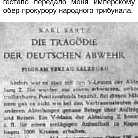
гестапо передало меня имперскому
обер-прокурору народного трибунала.