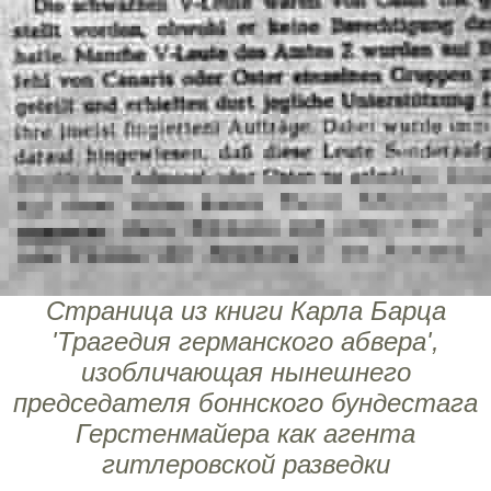
Страница из книги Карла Барца
'Трагедия германского абвера',
изобличающая нынешнего
председателя боннского бундестага
Герстенмайера как агента
гитлеровской разведки