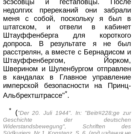
эсэсовцы и гестаповцы. После
недолгих пререканий они забрали
меня с собой, поскольку я был в
штатском, и отвели в кабинет
Штауффенберга для короткого
допроса. В результате я не был
расстрелян, а вместе с Бернадисом и
Штауффенбергом, Йорком,
Шверином и Шуленбургом отправлен
в кандалах в Главное управление
имперской безопасности на Принц-
*
Альбрехтштрассе"
.
*
(
"Der 20. Juli 1944". In: "Beitr#228;ge zur
Geschichte der deutschen
Widerstandsbewegung", Schriften des
Südkuriers, Nr 1, Konstanz, S. 6. (год издания не