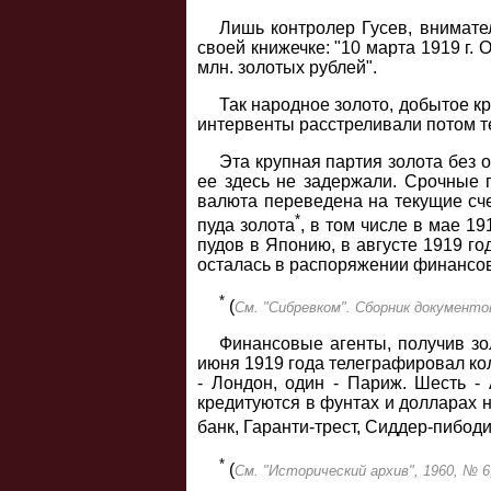
Лишь контролер Гусев, внимате
своей книжечке: "10 марта 1919 г.
млн. золотых рублей".
Так народное золото, добытое кр
интервенты расстреливали потом те
Эта крупная партия золота без 
ее здесь не задержали. Срочные 
валюта переведена на текущие сч
*
пуда золота
, в том числе в мае 1
пудов в Японию, в августе 1919 го
осталась в распоряжении финансов
*
(
См. "Сибревком". Сборник документов
Финансовые агенты, получив зо
июня 1919 года телеграфировал ко
- Лондон, один - Париж. Шесть -
кредитуются в фунтах и долларах н
банк, Гаранти-трест, Сиддер-пибоди
*
(
См. "Исторический архив", 1960, № 6,