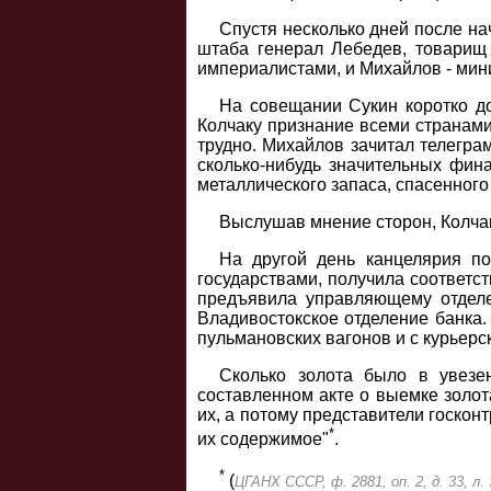
Спустя несколько дней после на
штаба генерал Лебедев, товарищ 
империалистами, и Михайлов - мин
На совещании Сукин коротко д
Колчаку признание всеми странами,
трудно. Михайлов зачитал телеграм
сколько-нибудь значительных фин
металлического запаса, спасенного
Выслушав мнение сторон, Колчак
На другой день канцелярия по
государствами, получила соответс
предъявила управляющему отделе
Владивостокское отделение банка.
пульмановских вагонов и с курьерс
Сколько золота было в увезе
составленном акте о выемке золот
их, а потому представители госкон
*
их содержимое"
.
*
(
ЦГАНХ СССР, ф. 2881, оп. 2, д. 33, л. 