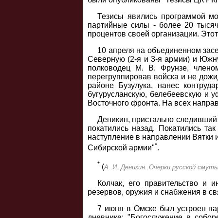
Тезисы явились программой мо
партийные силы - более 20 тыся
процентов своей организации. Этот
10 апреля на объединенном засе
Северную (2-я и 3-я армии) и Южн
полководец М. В. Фрунзе, члено
перегруппировав войска и не дожид
районе Бузулука, нанес контруд
бугурусланскую, белебеевскую и у
Восточного фронта. На всех напра
Деникин, пристально следивший 
покатились назад. Покатились та
наступление в направлении Вятки и
*
Сибирской армии"
.
*
(
А. И. Деникин. Очерки русской смуты,
Колчак, его правительство и 
резервов, оружия и снабжения в св
7 июня в Омске был устроен па
дневнике: "Богослужение в собор