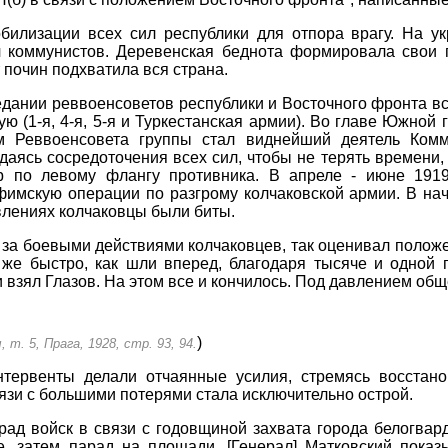
билизации всех сил республики для отпора врагу. На 
ч коммунистов. Деревенская беднота формировала свои
 почин подхватила вся страна.
дании реввоенсоветов республики и Восточного фронта вс
ую (1-я, 4-я, 5-я и Туркестанская армии). Во главе Южно
м Реввоенсовета группы стал виднейший деятель Комм
аясь сосредоточения всех сил, чтобы не терять времени, 
ар по левому флангу противника. В апреле - июне 19
фимскую операции по разгрому колчаковской армии. В на
влениях колчаковцы были биты.
за боевыми действиями колчаковцев, так оценивал положе
к же быстро, как шли вперед, благодаря тысяче и одной
 взял Глазов. На этом все и кончилось. Под давлением об
)
 т. 5, Прага, 1928, стр. 93, 94.
интервенты делали отчаянные усилия, стремясь восстан
язи с большими потерями стала исключительно острой.
рад войск в связи с годовщиной захвата города белогвар
е, затем парад на площади. [Генерал] Матковский показ