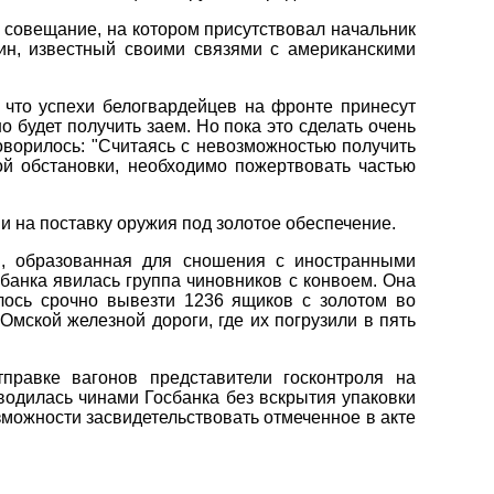
е совещание, на котором присутствовал начальник
ин, известный своими связями с американскими
что успехи белогвардейцев на фронте принесут
 будет получить заем. Но пока это сделать очень
говорилось: "Считаясь с невозможностью получить
ой обстановки, необходимо пожертвовать частью
 на поставку оружия под золотое обеспечение.
в, образованная для сношения с иностранными
банка явилась группа чиновников с конвоем. Она
ось срочно вывезти 1236 ящиков с золотом во
Омской железной дороги, где их погрузили в пять
правке вагонов представители госконтроля на
водилась чинами Госбанка без вскрытия упаковки
зможности засвидетельствовать отмеченное в акте