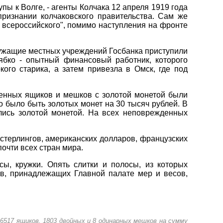
пы к Волге, - агенты Колчака 12 апреля 1919 года
ризнании колчаковского правительства. Сам же
а всероссийского", помимо наступления на фронте
лужащие местных учреждений Госбанка приступили
ябко - опытный финансовый работник, которого
ого старика, а затем привезла в Омск, где под
денных ящиков и мешков с золотой монетой были
 было быть золотых монет на 30 тысяч рублей. В
лись золотой монетой. На всех неповрежденных
 стерлингов, американских долларов, французских
почти всех стран мира.
ы, кружки. Опять слитки и полосы, из которых
в, принадлежащих Главной палате мер и весов,
6517 ящиков, 1803 двойных и 8 одинарных мешков на сумму