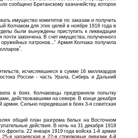
ло сообщено Британскому казначейству, которое
вать имущество комитетов по заказам и получить
ый Колчаком для этих целей в ноябре 1918 года в
отделы были вынуждены приступить к ликвидации
почти закончена. В счет имущества, полученного
. оружейных патронов..." Армия Колчака получила
*
долларов
.
вительств, исчислявшиеся в сумме 16 миллиардов
остока России - часть Урала, Сибирь и Дальний
вела в боях. Колчаковцы предприняли попытку
ами, действовавшими на севере. В конце декабря
й армии. Сильно поредевшая в боях 3-я советская
твляя общий план разгрома белых на Восточном
упательные действия. В ночь на 31 декабря 1918
го фронта. 22 января 1919 года войска 1-й армии
 25-я чапаевская и 22-я стрелковые дивизии 4-й