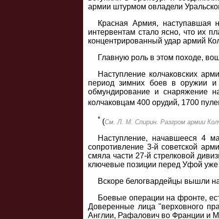
армии штурмом овладели Уральском
Красная Армия, наступавшая н
интервентам стало ясно, что их п
концентрированный удар армий Кол
Главную роль в этом походе, во
Наступление колчаковских арми
период зимних боев в оружии и 
обмундирование и снаряжение на
колчаковцам 400 орудий, 1700 пуле
*
(
См. Л. М. Спирин. Разгром армии Колч
Наступление, начавшееся 4 ма
сопротивление 3-й советской арми
смяла части 27-й стрелковой диви
ключевые позиции перед Уфой уже 
Вскоре белогвардейцы вышли на 
Боевые операции на фронте, ест
Доверенные лица "верховного пра
Англии, Рафалович во Франции и Ми