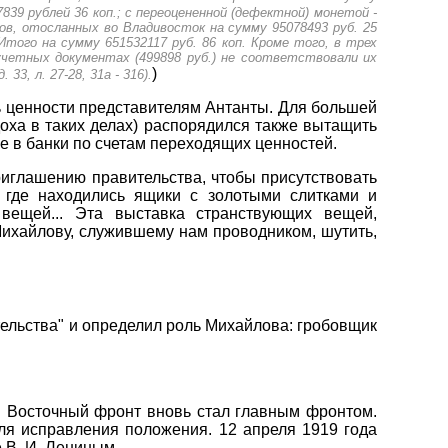
839 рублей 36 коп.; с переоцененной (дефектной) монетой -
ков, отосланных во Владивосток на сумму 95078493 руб. 25
. Итого на сумму 651532117 руб. 86 коп. Кроме того, в трех
четных документах (499898 руб.) не соответствовали их
)
33, л. 27-28, 31а - 316).
ть ценности представителям Антанты. Для большей
оха в таких делах) распорядился также вытащить
е в банки по счетам переходящих ценностей.
риглашению правительства, чтобы присутствовать
, где находились ящики с золотыми слитками и
вещей... Эта выставка странствующих вещей,
 Михайлову, служившему нам проводником, шутить,
тельства" и определил роль Михайлова: гробовщик
. Восточный фронт вновь стал главным фронтом.
ля исправления положения. 12 апреля 1919 года
 В. И. Лениным.