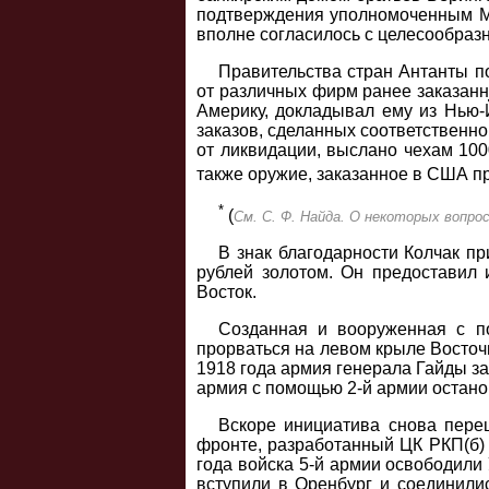
подтверждения уполномоченным Ми
вполне согласилось с целесообраз
Правительства стран Антанты п
от различных фирм ранее заказанн
Америку, докладывал ему из Нью-
заказов, сделанных соответственн
от ликвидации, выслано чехам 100
также оружие, заказанное в США п
*
(
См. С. Ф. Найда. О некоторых вопрос
В знак благодарности Колчак п
рублей золотом. Он предоставил 
Восток.
Созданная и вооруженная с п
прорваться на левом крыле Восточ
1918 года армия генерала Гайды за
армия с помощью 2-й армии остано
Вскоре инициатива снова пере
фронте, разработанный ЦК РКП(б) 
года войска 5-й армии освободили 
вступили в Оренбург и соединилис