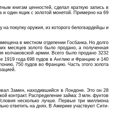
ным книгам ценностей, сделал краткую запись в
а и один ящик с золотой монетой. Примерно на 69
у на покупку оружия, из которого белогвардейцы и
змещена в местном отделении Госбанка. Но долго
ших месяцев золото было продано, а полученная
я колчаковской армии. Всего было продано 3232
не 1919 года 698 пудов в Англию и Францию и 140
понию, 750 пудов во Францию. Часть этого золота
рацией.
вовал Замен, находившийся в Лондоне. Это он 28
ой контракт. Распределение займа: 3 млн. фунтов
 Условия несколько лучше. Первые три миллиона
ьно ответить на днях. В Америке участвуют Сити-