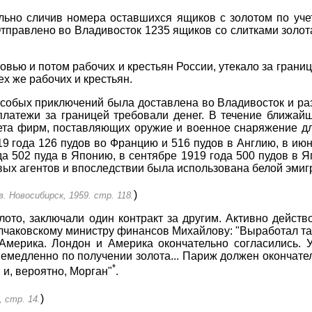
льно сличив номера оставшихся ящиков с золотом по учет
 Отправлено во Владивосток 1235 ящиков со слитками золот
овью и потом рабочих и крестьян России, утекало за границ
х же рабочих и крестьян.
особых приключений была доставлена во Владивосток и ра
платежи за границей требовали денег. В течение ближай
ета фирм, поставляющих оружие и военное снаряжение дл
919 года 126 пудов во Францию и 516 пудов в Англию, в ию
да 502 пуда в Японию, в сентябре 1919 года 500 пудов в Я
ых агентов и впоследствии была использована белой эмиг
)
. Новосибирск, 1959. стр. 118.
лото, заключали один контракт за другим. Активно дейст
лчаковскому министру финансов Михайлову: "Выработал так
 Америка. Лондон и Америка окончательно согласились.
емедленно по получении золота... Париж должен окончател
*
 и, вероятно, Морган"
.
)
 стр. 14.