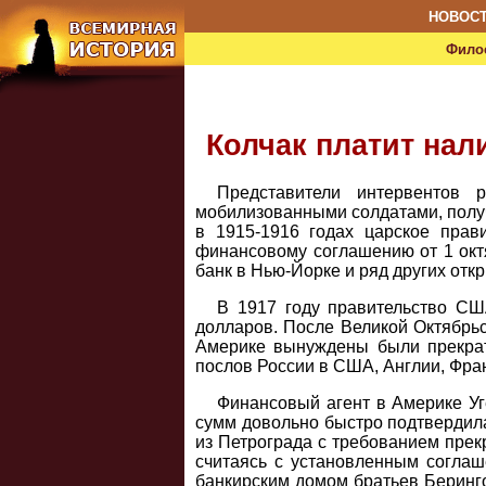
НОВОС
Фило
Колчак платит на
Представители интервентов р
мобилизованными солдатами, получ
в 1915-1916 годах царское прав
финансовому соглашению от 1 октя
банк в Нью-Йорке и ряд других отк
В 1917 году правительство С
долларов. После Великой Октябрьс
Америке вынуждены были прекрат
послов России в США, Англии, Фра
Финансовый агент в Америке Уг
сумм довольно быстро подтвердила
из Петрограда с требованием прек
считаясь с установленным соглаш
банкирским домом братьев Беринго