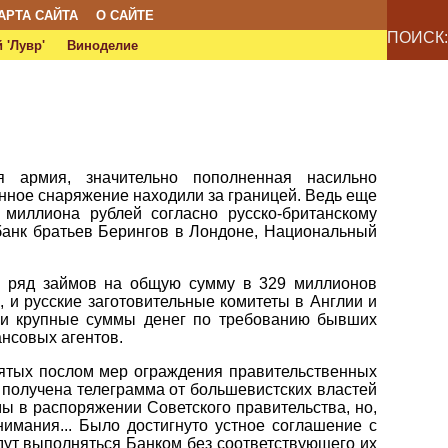
АРТА САЙТА
О САЙТЕ
ПОИСК:
 'Лувр'
Виноделие
ая армия, значительно пополненная насильно
нное снаряжение находили за границей. Ведь еще
 миллиона рублей согласно русско-британскому
 банк братьев Берингов в Лондоне, Национальный
у ряд займов на общую сумму в 329 миллионов
 и русские заготовительные комитеты в Англии и
ми крупные суммы денег по требованию бывших
нсовых агентов.
нятых послом мер ограждения правительственных
а получена телеграмма от большевистских властей
ы в распоряжении Советского правительства, но,
имания... Было достигнуто устное соглашение с
дут выполняться Банком без соответствующего их