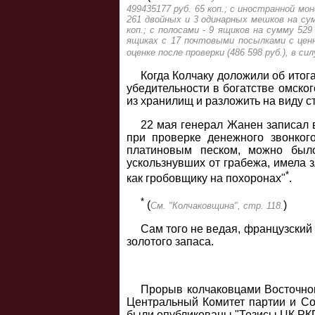
499435177 руб. 65 коп.; с иностранной мо
261 двойных и 3 одинарных мешков на сум
коп.; с полосами - 9 ящиков на сумму 529
ящиках с 17 почтовыми посылками с цен
оценке после проверки (486 598 руб.), в сил
Когда Колчаку доложили об итог
убедительности в богатстве омско
из хранилищ и разложить на виду с
22 мая генерал Жанен записал в
при проверке денежного звонког
платиновым песком, можно было
ускользнувших от грабежа, имела 
*
как гробовщику на похоронах"
.
*
(
)
См. "Колчаковщина", стр. 118.
Сам того не ведая, французский
золотого запаса.
Прорыв колчаковцами Восточног
Центральный Комитет партии и Со
были опубликованы "Тезисы ЦК РКП