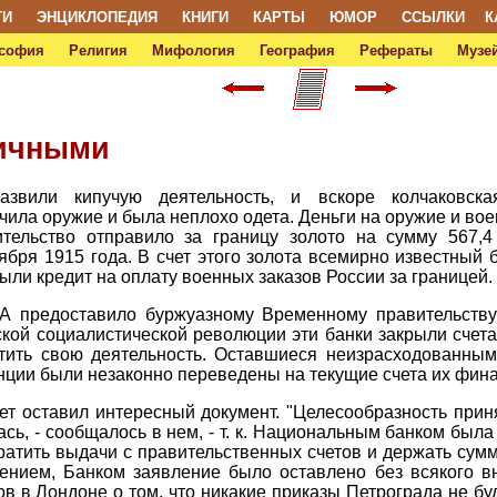
ТИ
ЭНЦИКЛОПЕДИЯ
КНИГИ
КАРТЫ
ЮМОР
ССЫЛКИ
К
софия
Религия
Мифология
География
Рефераты
Музей
личными
азвили кипучую деятельность, и вскоре колчаковск
ила оружие и была неплохо одета. Деньги на оружие и вое
ительство отправило за границу золото на сумму 567,4
бря 1915 года. В счет этого золота всемирно известный
рыли кредит на оплату военных заказов России за границей.
ША предоставило буржуазному Временному правительств
кой социалистической революции эти банки закрыли счета,
ить свою деятельность. Оставшиеся неизрасходованны
нции были незаконно переведены на текущие счета их фина
ет оставил интересный документ. "Целесообразность при
сь, - сообщалось в нем, - т. к. Национальным банком был
ратить выдачи с правительственных счетов и держать сумм
ением, Банком заявление было оставлено без всякого вн
в в Лондоне о том, что никакие приказы Петрограда не бу