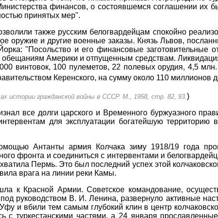
нистерства финансов, о состоявшемся соглашении их бы
ностью принятых мер".
озволили также русским белогвардейцам спокойно реализо
ое оружие и другие военные заказы. Князь Львов, посланн
Йорка: "Посольство и его финансовые заготовительные 
о обещаниям Америки и отпущенным средствам. Ликвидация 
000 винтовок, 100 пулеметов, 22 полевых орудия, 4,5 млн
равительством Керенского, на сумму около 110 миллионов 
)
ах истории гражданской войны в СССР. М., 1958, стр. 82, 93.
ризнал все долги царского и Временного буржуазного пра
интервентам для эксплуатации богатейшую территорию в
омощью Антанты армия Колчака зиму 1918/19 года про
ного фронта и соединиться с интервентами и белогвардейц
хватила Пермь. Это был последний успех этой колчаковско
вила врага на линии реки Камы.
шла к Красной Армии. Советское командование, осущес
под руководством В. И. Ленина, развернуло активные наст
Уфу и вбили тем самым глубокий клин в центр колчаковско
ь с туркестанскими частями, а 24 января прославленные