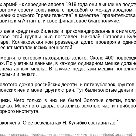
 армий - к середине апреля 1919 года они вышли на подсту
овному совету союзников с просьбой о международном п
знанию омского "правительства" в качестве "правительств
авителям Антанты и свое финансовое благополучие.
 отдела кредитных билетов и прикомандированные к ним с
главе этой группы был поставлен Николай Петрович Кул
аре. Колчаковская контрразведка долго проверяла одинок
есчет металлических ценностей.
мешки, в которых находилось золото. Около 400 повреж
х. По учетным данным, в каждом одинарном мешке должно
опечатанных мешка. В случае недостачи мешки пополня
рлыки и печати.
золотого дождя российских десяти- и пятирублевок, фунтов
онских иен и монет других стран. Тут были золотые деньги 
ики. Чего только в них не было! Золотые слитки, полос
иках Монетного двора оказались золотые части приборо
орного института.
*
акончена. О ее результатах Н. Кулябко составил акт
.
ности оказалось следующее количество мест: с российской монетой - 