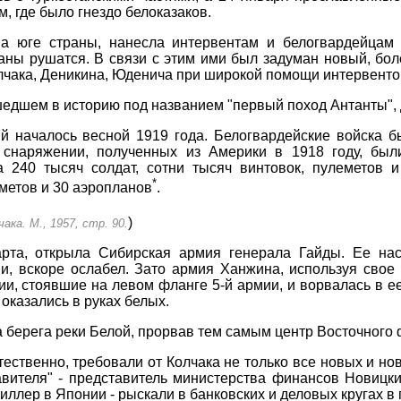
, где было гнездо белоказаков.
а юге страны, нанесла интервентам и белогвардейцам 
ланы рушатся. В связи с этим ими был задуман новый, бо
чака, Деникина, Юденича при широкой помощи интервенто
шедшем в историю под названием "первый поход Антанты", 
й началось весной 1919 года. Белогвардейские войска 
снаряжении, полученных из Америки в 1918 году, был
 240 тысяч солдат, сотни тысяч винтовок, пулеметов 
*
метов и 30 аэропланов
.
)
ака. М., 1957, стр. 90.
рта, открыла Сибирская армия генерала Гайды. Ее нас
и, вскоре ослабел. Зато армия Ханжина, используя свое
зии, стоявшие на левом фланге 5-й армии, и ворвалась в 
оказались в руках белых.
берега реки Белой, прорвав тем самым центр Восточного 
ественно, требовали от Колчака не только все новых и но
вителя" - представитель министерства финансов Новицки
ллер в Японии - рыскали в банковских и деловых кругах в 