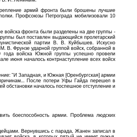
укрепление армий фронта были брошены лучшие
 полки. Профсоюзы Петрограда мобилизовали 10
е войска фронта были разделены на две группы -
й группы был поставлен выдающийся пролетарский
унистической партии В. В. Куйбышев. Искусно
М. В. Фрунзе ударной группой войск, собранной в
19 года войска Южной группы успешно провели
чале июня началось контрнаступление всех войск
ние: "И Западная, и Южная [Оренбургская] армии
 причинам... После потери Уфы Гайда перешел в
щей обстановки началось поспешное отступление и
овить боеспособность армии. Проблема людских
дейцами. Вернувшись с парада, Жанен записал в
ывает войска, в которых пятый не имеет ружья.