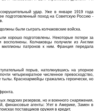
сокрушительный удар. Уже в январе 1919 года
лее подготовленный поход на Советскую Россию -
в.
должны были сыграть колчаковские войска.
были хорошо подготовлены. Некоторые потери за
и восполнены. Колчаковцы получили из Англии
и миллионы патронов к ним. Франция передала
тупательный порыв, натолкнувшись на упорное
 почти четырехкратное численное превосходство,
ее тылы. Красноармейцы сражались героически, но
фронта.
вых людских резервов, но и военного снаряжения.
й, финансовые агенты: Угет в Америке, Замен в
поисках поставщиков оружия в кредит.