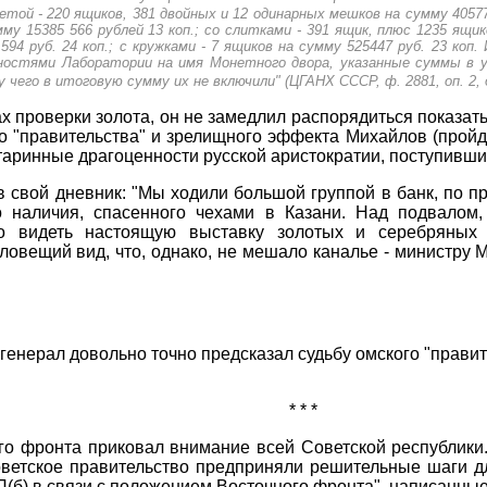
нетой - 220 ящиков, 381 двойных и 12 одинарных мешков на сумму 40577
му 15385 566 рублей 13 коп.; со слитками - 391 ящик, плюс 1235 ящи
 594 руб. 24 коп.; с кружками - 7 ящиков на сумму 525447 руб. 23 коп
ностями Лаборатории на имя Монетного двора, указанные суммы в у
у чего в итоговую сумму их не включили" (ЦГАНХ СССР, ф. 2881, оп. 2, д. 
ах проверки золота, он не замедлил распорядиться показа
го "правительства" и зрелищного эффекта Михайлов (пройд
таринные драгоценности русской аристократии, поступивши
 свой дневник: "Мы ходили большой группой в банк, по п
о наличия, спасенного чехами в Казани. Над подвалом
 видеть настоящую выставку золотых и серебряных 
зловещий вид, что, однако, не мешало каналье - министру
 генерал довольно точно предсказал судьбу омского "прави
* * *
о фронта приковал внимание всей Советской республики
ветское правительство предприняли решительные шаги д
(б) в связи с положением Восточного фронта", написанные