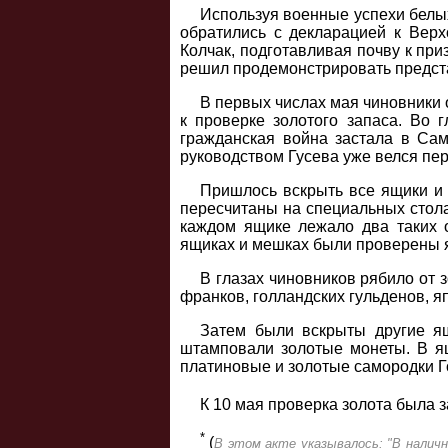
Используя военные успехи белых
обратились с декларацией к Верх
Колчак, подготавливая почву к при
решил продемонстрировать предст
В первых числах мая чиновники
к проверке золотого запаса. Во 
гражданская война застала в Сам
руководством Гусева уже велся пер
Пришлось вскрыть все ящики и 
пересчитаны на специальных стола
каждом ящике лежало два таких 
ящиках и мешках были проверены я
В глазах чиновников рябило от 
франков, голландских гульденов, яп
Затем были вскрыты другие ящ
штамповали золотые монеты. В ящ
платиновые и золотые самородки Г
К 10 мая проверка золота была з
*
(
В этом акте указывалось: "В налич