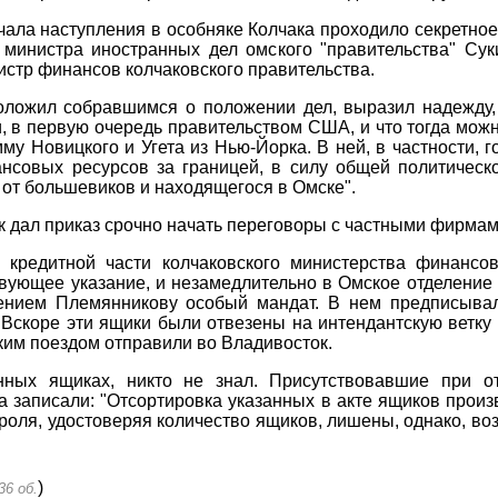
чала наступления в особняке Колчака проходило секретно
министра иностранных дел омского "правительства" Сук
истр финансов колчаковского правительства.
оложил собравшимся о положении дел, выразил надежду, 
 в первую очередь правительством США, и что тогда можно
му Новицкого и Угета из Нью-Йорка. В ней, в частности, 
ансовых ресурсов за границей, в силу общей политическ
 от большевиков и находящегося в Омске".
 дал приказ срочно начать переговоры с частными фирмами
 кредитной части колчаковского министерства финансо
твующее указание, и незамедлительно в Омское отделение 
нием Племянникову особый мандат. В нем предписывал
 Вскоре эти ящики были отвезены на интендантскую ветку 
ким поездом отправили во Владивосток.
нных ящиках, никто не знал. Присутствовавшие при от
а записали: "Отсортировка указанных в акте ящиков произ
троля, удостоверяя количество ящиков, лишены, однако, во
)
36 об.